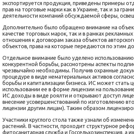
экспортируется продукция, приведены примеры от
прав на торговые марки как в Украине, так и за г
деятельности компаний обсуждаемой сферы, освеще
Дополнительно было обращено внимание на объекты
качестве торговых марок, так и в рамках рекламн
отношения к договорам заказа объектов авторског
объектов, права на которые передаются по этим д
Отдельное внимание было уделено использованию 
конкурентной борьбы, рассмотрены аспекты подписа
чрезвычайно необходимы. Получив охранные докуме
процедуре в виде нематериальных активов согласно
борьбы и капитализации бизнеса. ИС может стать 
использовании ее в форме лицензии на пользовани
ИС доходы в виде роялти и открывают доступ лице
внесение усовершенствований по изготовлению вто
лицензии другим лицам). Таким образом лицензиро
Участники круглого стола также узнали об изменен
растений. В частности, проходит структурное реф
фитосанитарная служба и Госсельхозинспекция, а 