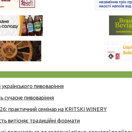
 українського пивоваріння
ь сучасне пивоваріння
026: практичний семінар на KRITSKI WINERY
сть витісняє традиційні формати