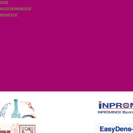
апоїв
чимося перемагати!
еремагати!