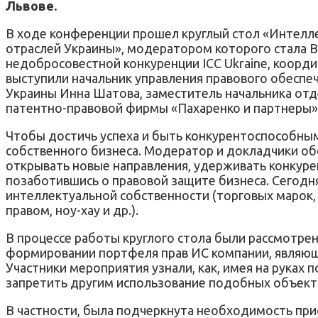
Львове.
В ходе конференции прошел круглый стол «Интелл
отраслей Украины», модератором которого стала В
недобросовестной конкуренции ICC Ukraine, коорд
выступили начальник управления правового обесп
Украины Инна Шатова, заместитель начальника отд
патентно-правовой фирмы «Пахаренко и партнеры»
Чтобы достичь успеха и быть конкурентоспособным
собственного бизнеса. Модератор и докладчики обсу
открывать новые направления, удерживать конкуре
позаботившись о правовой защите бизнеса. Сегодн
интеллектуальной собственности (торговых марок
правом, ноу-хау и др.).
В процессе работы круглого стола были рассмотре
формировании портфеля прав ИС компании, являющ
Участники мероприятия узнали, как, имея на руках 
запретить другим использование подобных объект
В частности, была подчеркнута необходимость при