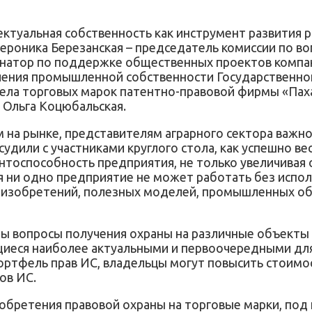
ектуальная собственность как инструмент развития
ероника Березанская – председатель комиссии по в
инатор по поддержке общественных проектов компа
ечения промышленной собственности Государственно
ела торговых марок патентно-правовой фирмы «Паха
 Ольга Коцюбальская.
 на рынке, представителям аграрного сектора важн
дили с участниками круглого стола, как успешно вес
нтоспособность предприятия, не только увеличивая 
я ни одно предприятие не может работать без испол
, изобретений, полезных моделей, промышленных об
ны вопросы получения охраны на различные объекты 
иеся наиболее актуальными и первоочередными для
портфель прав ИС, владельцы могут повысить стоимос
ов ИС.
обретения правовой охраны на торговые марки, под