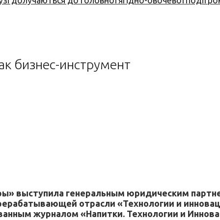
узі долучаються до головної ягідно-овочевої події ро
ак бизнес-инструмент
еры» выступила генеральным юридическим партн
ерабатывающей отрасли «Технологии и инноваци
ным журналом «Напитки. Технологии и Инновации