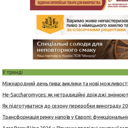
У тренді
Міжнародний день пива: виклики та нові можливості
Не-Saccharomyces: як нетрадиційні дріжджі змінюют
Як підготуватися до сезону переробки винограду 2
Трансформація ринку напоїв у Європі: функціональні