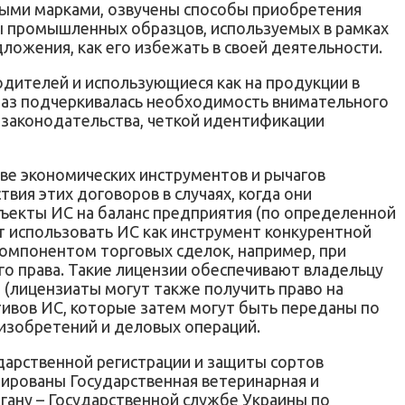
выми марками, озвучены способы приобретения
аны промышленных образцов, используемых в рамках
ожения, как его избежать в своей деятельности.
дителей и использующиеся как на продукции в
 раз подчеркивалась необходимость внимательного
 законодательства, четкой идентификации
ве экономических инструментов и рычагов
ия этих договоров в случаях, когда они
ъекты ИС на баланс предприятия (по определенной
т использовать ИС как инструмент конкурентной
компонентом торговых сделок, например, при
го права. Такие лицензии обеспечивают владельцу
 (лицензиаты могут также получить право на
тивов ИС, которые затем могут быть переданы по
 изобретений и деловых операций.
ударственной регистрации и защиты сортов
дированы Государственная ветеринарная и
гану – Государственной службе Украины по