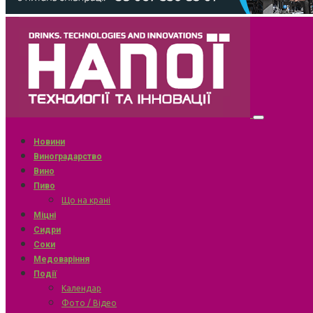
Новини
Виноградарство
Вино
Пиво
Що на крані
Міцні
Сидри
Соки
Медоваріння
Події
Календар
Фото / Відео