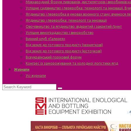
Міжнародний Форум пивоварів, дистиляторів і виробників н
Успішне садівництво і переробка: технології та інновації. В
Ягідництво і переробка в умовах воєнного стану: вчимося п
Ягідництво і переробка: технології та інновації
Овочівництво та ягідництво: відкритий і закритий ґрунт
Успішне виноградарство і виноробство
Винний клуб «Галерея»
Від землі до готового продукту (зерняткові)
Від землі до готового продукту (кісточкові)
Всеукраїнський горіховий форум
Конгрес із заморожування та холодної логістики ягід
Журнали
Усі журнали