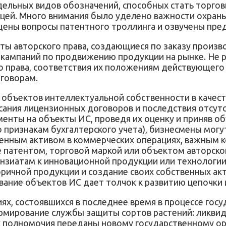
дельных видов обозначений, способных стать торго
раницей. Много внимания было уделено важности охр
ны вопросы патентного троллинга и озвучены предл
 авторского права, создающиеся по заказу произво
ых кампаний по продвижению продукции на рынке. Не
о права, соответствия их положениям действующего
оговорам.
объектов интеллектуальной собственности в качест
ния лицензионных договоров и последствия отсутств
нты на объекты ИС, проведя их оценку и приняв об
 признакам бухгалтерского учета), бизнесмены могу
ценным активом в коммерческих операциях, важным 
е патентом, торговой маркой или объектом авторско
нзиатам к инновационной продукции или технологии
ричной продукции и создание своих собственных ак
вание объектов ИС дает толчок к развитию цепочки
иях, состоявшихся в последнее время в процессе гос
ормирование службы защиты сортов растений: ликви
их полномочия переданы новому государственному ор