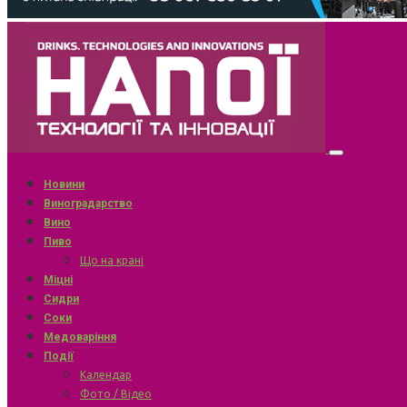
Новини
Виноградарство
Вино
Пиво
Що на крані
Міцні
Сидри
Соки
Медоваріння
Події
Календар
Фото / Відео