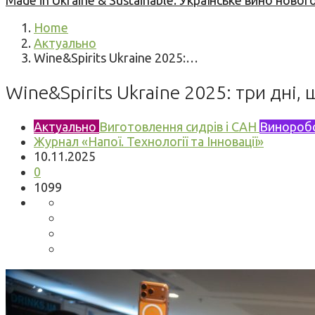
Made in Ukraine & Sustainable: Українське вино но
Home
Актуально
Wine&Spirits Ukraine 2025:…
Wine&Spirits Ukraine 2025: три дні,
Актуально
Виготовлення сидрів і САН
Винороб
Журнал «Напої. Технології та Інновації»
10.11.2025
0
1099