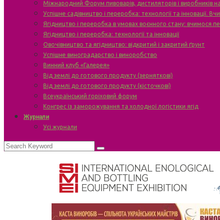
Міжнародний Форум пивоварів, дистиляторів і виробників н
Успішне садівництво і переробка: технології та інновації. В
Ягідництво і переробка в умовах воєнного стану: вчимося п
Ягідництво і переробка: технології та інновації
Овочівництво та ягідництво: відкритий і закритий ґрунт
Успішне виноградарство і виноробство
Винний клуб «Галерея»
Від землі до готового продукту (зерняткові)
Від землі до готового продукту (кісточкові)
Всеукраїнський горіховий форум
Конгрес із заморожування та холодної логістики ягід
Журнали
Усі журнали