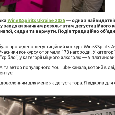
вка
Wine&Spirits Ukraine 2025
— одна з найвидатніш
гу завдяки значним результатам дегустаційного ко
напої, сидри та вермути. Подія традиційно об’єдн
уло проведено дегустаційний конкурс Wine&Spirits Awa
 Учасники конкурсу отримали 173 нагороди. У категорії
срібло”, у категорії міцного алкоголю — 9 платинових
 та автор популярного YouTube-канала, котрий відвід
ентує:
адоволенням для мене як дегустатора. Я відкрив для