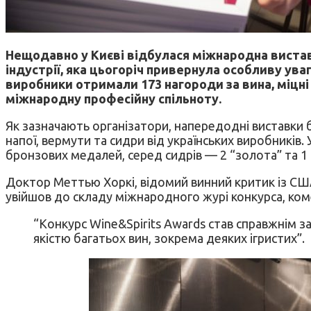
Нещодавно у Києві відбулася міжнародна виста
індустрії, яка цьогоріч привернула особливу ува
виробники отримали 173 нагороди за вина, міцні 
міжнародну професійну спільноту.
Як зазначають організатори, напередодні виставки б
напої, вермути та сидри від українських виробників.
бронзових медалей, серед сидрів — 2 “золота” та 1 “
Доктор Меттью Хоркі, відомий винний критик із США
увійшов до складу міжнародного журі конкурса, ком
“Конкурс Wine&Spirits Awards став справжнім з
якістю багатьох вин, зокрема деяких ігристих”.