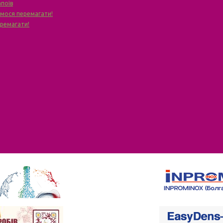
апоїв
чимося перемагати!
еремагати!