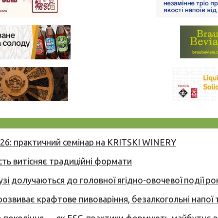
026: практичний семінар на KRITSKI WINERY
сть витісняє традиційні формати
узі долучаються до головної ягідно-овочевої події ро
 розвиває крафтове пивоваріння, безалкогольні напої 