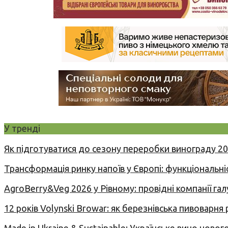
У тренді
Як підготуватися до сезону переробки винограду 2
Трансформація ринку напоїв у Європі: функціональні
AgroBerry&Veg 2026 у Рівному: провідні компанії гал
12 років Volynski Browar: як березнівська пивоварня