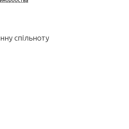
 виноробства
инну спільноту