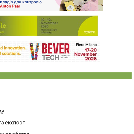
ку
та експорт