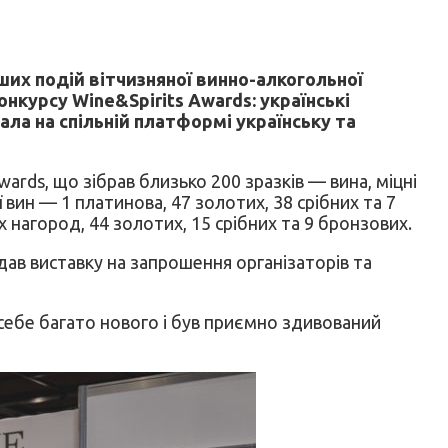
их подій вітчизняної винно-алкогольної
нкурсу Wine&Spirits Awards: українські
ала на спільній платформі українську та
rds, що зібрав близько 200 зразків — вина, міцні
 вин — 1 платинова, 47 золотих, 38 срібних та 7
 нагород, 44 золотих, 15 срібних та 9 бронзових.
ав виставку на запрошення організаторів та
 себе багато нового і був приємно здивований