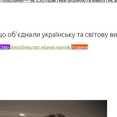
вого покоління — як ESG-практики формують майбутнє
 що об’єднали українську та світову в
ство
Виробництво міцних напоїв
Новини