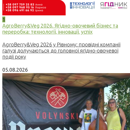
1
AgroBerry&Veg 2026. Ягідно-овочевий бізнес та
переробка: технології, інновації, успіх
AgroBerry&Veg 2026 у Рівному: провідні компанії
галузі долучаються до головної ягідно-овочевої
події року
05.08.2026