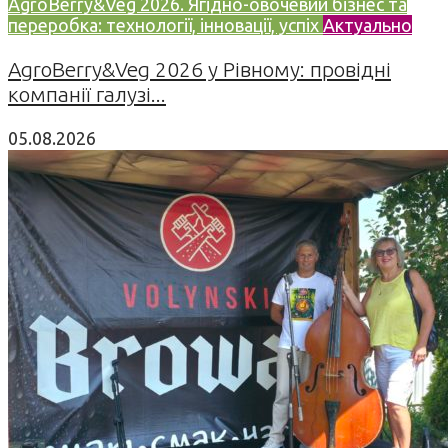
AgroBerry&Veg 2026. Ягідно-овочевий бізнес та
переробка: технології, інновації, успіх
Актуально
AgroBerry&Veg 2026 у Рівному: провідні
компанії галузі...
05.08.2026