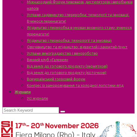
Міжнародний Форум пивоварів, дистиляторів і виробників
напоїв
Успішне садівництво і переробка: технології та інновації.
Вчимося перемагати!
Ягідництво і переробка в умовах воєнного стану: вчимося
перемагати!
Ягідництво і переробка: технології та інновації
Овочівництво та ягідництво: відкритий і закритий ґрунт
Успішне виноградарство і виноробство
Винний клуб «Галерея»
Від землі до готового продукту (зерняткові)
Від землі до готового продукту (кісточкові)
Всеукраїнський горіховий форум
Конгрес із заморожування та холодної логістики ягід
Журнали
Усі журнали