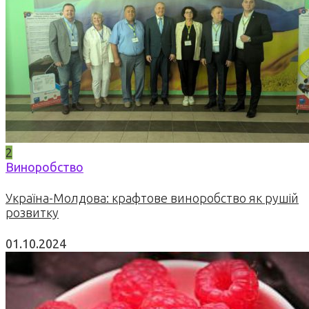
2
Виноробство
Україна-Молдова: крафтове виноробство як рушій
розвитку
01.10.2024