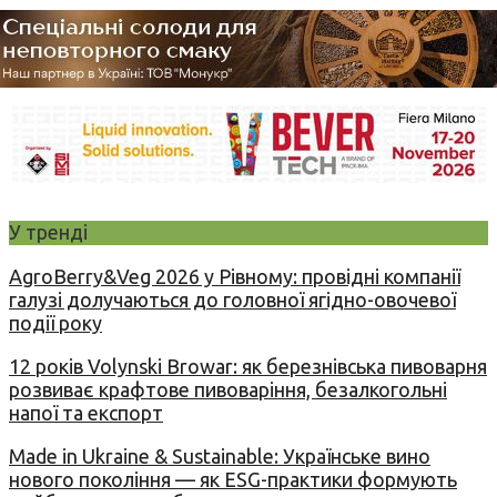
У тренді
AgroBerry&Veg 2026 у Рівному: провідні компанії
галузі долучаються до головної ягідно-овочевої
події року
12 років Volynski Browar: як березнівська пивоварня
розвиває крафтове пивоваріння, безалкогольні
напої та експорт
Made in Ukraine & Sustainable: Українське вино
нового покоління — як ESG-практики формують