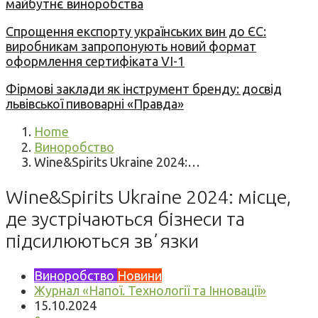
майбутнє виноробства
Спрощення експорту українських вин до ЄС:
виробникам запропонують новий формат
оформлення сертифіката VI-1
Фірмові заклади як інструмент бренду: досвід
львівської пивоварні «Правда»
Home
Виноробство
Wine&Spirits Ukraine 2024:…
Wine&Spirits Ukraine 2024: місце,
де зустрічаються бізнеси та
підсилюються звʼязки
Виноробство
Новини
Журнал «Напої. Технології та Інновації»
15.10.2024