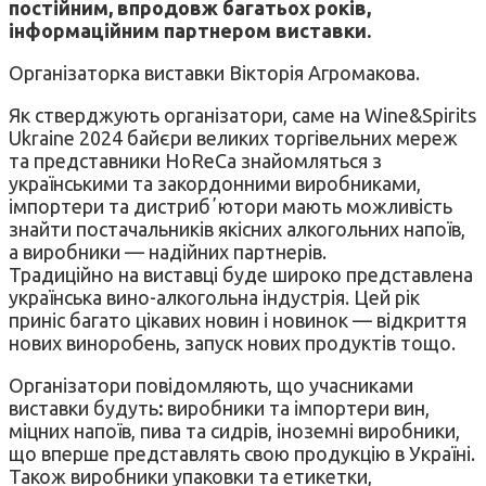
постійним, впродовж багатьох років,
інформаційним партнером виставки.
Організаторка виставки Вікторія Агромакова.
Як стверджують організатори, саме на Wine&Spirits
Ukraine 2024 байєри великих торгівельних мереж
та представники HoReCa знайомляться з
українськими та закордонними виробниками,
імпортери та дистрибʼютори мають можливість
знайти постачальників якісних алкогольних напоїв,
а виробники — надійних партнерів.
Традиційно на виставці буде широко представлена
українська вино-алкогольна індустрія. Цей рік
приніс багато цікавих новин і новинок — відкриття
нових виноробень, запуск нових продуктів тощо.
Організатори повідомляють, що учасниками
виставки будуть
:
виробники та імпортери вин,
міцних напоїв, пива та сидрів, іноземні виробники,
що вперше представлять свою продукцію в Україні.
Також виробники упаковки та етикетки,