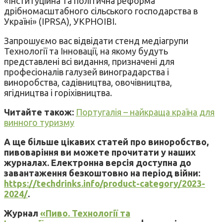
«Інституційна та політична реформа
дрібномасштабного сільського господарства в
Україні» (IPRSA), УКРНОІВІ.
Запрошуємо вас відвідати стенд медіагрупи
Технології та Інновації, на якому будуть
представлені всі видання, призначені для
професіоналів галузей виноградарства і
виноробства, садівництва, овочівництва,
ягідництва і горіхівництва.
Читайте також:
Португалія – найкраща країна для
винного туризму
А ще більше цікавих статей про виноробство,
пивоваріння ви можете прочитати у наших
журналах. Електронна версія доступна до
завантаження безкоштовно на період війни:
https://techdrinks.info/product-category/2023-
2024/
.
Журнал
«Пиво. Технології та