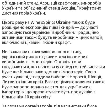
обʼєднаний стенд Асоціації крафтових виноробів
України та обʼєднаний стенд Асоціації крафтових
дистиляторів України.
Цього разу на Wine&Spirits Ukraine також буде
розширено експозицію пива і сидрів — до участі
запрошуються українські виробники. Традиційно
активними також будуть виробники міцних напоїв,
включаючи цікавий і якісний крафт.
Незважаючи на виклики воєнного стану,
український ринок є цікавим для іноземних
виробників та імпортерів
.
Організатори
сподіваються, що цього разу серед гостей виставки
буде ще більше закордонних імпортерів. Свою
участь уже підтвердили байери з Норвегії, Швеції,
Литви та інших країн. Багато цікавих новинок також
буде запропоновано на стендах українських
імпортерів, що презентуватимуть продукцію з
більше ніж 10 країн світу.
За словами організаторів, під час виставки буде