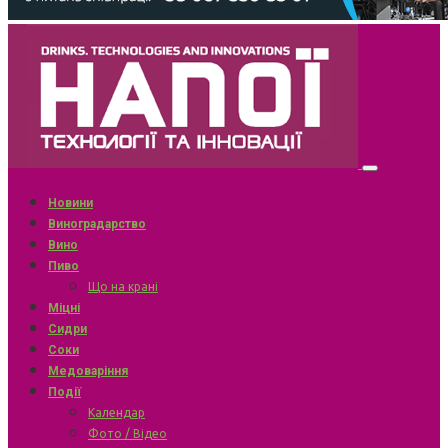
Новини
Виноградарство
Вино
Пиво
Що на крані
Міцні
Сидри
Соки
Медоваріння
Події
Календар
Фото / Відео