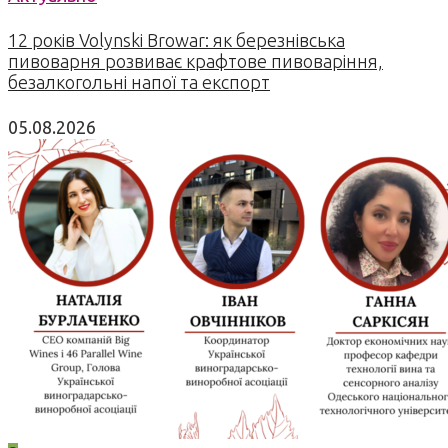
12 років Volynski Browar: як березнівська
пивоварня розвиває крафтове пивоваріння,
безалкогольні напої та експорт
05.08.2026