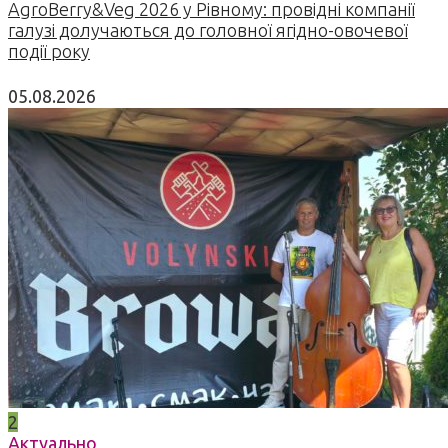
AgroBerry&Veg 2026 у Рівному: провідні компанії
галузі долучаються до головної ягідно-овочевої
події року
05.08.2026
2
Актуально