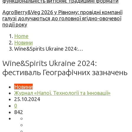
функціональність витісняє традиційні формати
AgroBerry&Veg 2026 у Рівному: провідні компанії
галузі долучаються до головної ягідно-овочевої
події року
Home
Новини
Wine&Spirits Ukraine 2024:…
Wine&Spirits Ukraine 2024:
фестиваль Географічних зазначень
Новини
Журнал «Напої. Технології та Інновації»
25.10.2024
0
842