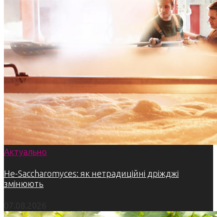
Актуально
Не-Saccharomyces: як нетрадиційні дріжджі
змінюють
07.08.2026