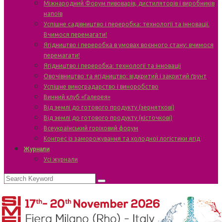
Міжнародний Форум пивоварів, дистиляторів і виробників
напоїв
Успішне садівництво і переробка: технології та інновації.
Вчимося перемагати!
Ягідництво і переробка в умовах воєнного стану: вчимося
перемагати!
Ягідництво і переробка: технології та інновації
Овочівництво та ягідництво: відкритий і закритий ґрунт
Успішне виноградарство і виноробство
Винний клуб «Галерея»
Від землі до готового продукту (зерняткові)
Від землі до готового продукту (кісточкові)
Всеукраїнський горіховий форум
Конгрес із заморожування та холодної логістики ягід
Журнали
Усі журнали