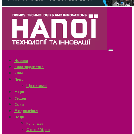
Новини
Виноградарство
Вино
Пиво
Що на крані
Міцні
Сидри
Соки
Медоваріння
Події
Календар
Фото / Відео