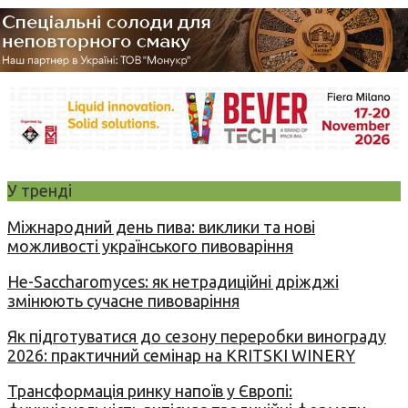
У тренді
Міжнародний день пива: виклики та нові
можливості українського пивоваріння
Не-Saccharomyces: як нетрадиційні дріжджі
змінюють сучасне пивоваріння
Як підготуватися до сезону переробки винограду
2026: практичний семінар на KRITSKI WINERY
Трансформація ринку напоїв у Європі: