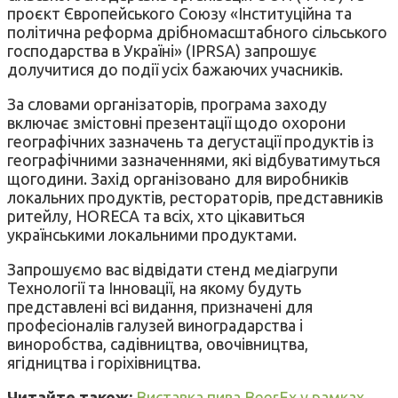
проєкт Європейського Союзу «Інституційна та
політична реформа дрібномасштабного сільського
господарства в Україні» (IPRSA) запрошує
долучитися до події усіх бажаючих учасників.
За словами організаторів, програма заходу
включає змістовні презентації щодо охорони
географічних зазначень та дегустації продуктів із
географічними зазначеннями, які відбуватимуться
щогодини. Захід організовано для виробників
локальних продуктів, рестораторів, представників
ритейлу, HORECA та всіх, хто цікавиться
українськими локальними продуктами.
Запрошуємо вас відвідати стенд медіагрупи
Технології та Інновації, на якому будуть
представлені всі видання, призначені для
професіоналів галузей виноградарства і
виноробства, садівництва, овочівництва,
ягідництва і горіхівництва.
Читайте також:
Виставка пива BeerEx у рамках