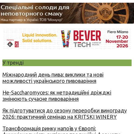
У тренді
Міжнародний день пива: виклики та нові
можливості українського пивоваріння
Не-Saccharomyces: як нетрадиційні дріжджі
змінюють сучасне пивоваріння
Як підготуватися до сезону переробки винограду
2026: практичний семінар на KRITSKI WINERY
Трансформація ринку напоїв у Європі: