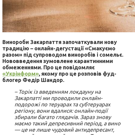
Винороби Закарпаття започаткували нову
традицію – онлайн-дегустації «Смакуємо
разом» під супроводом виноробів і сомельє.
Нововведення зумовлене карантинними
обмеженнями. Про це повідомляє
«Укрінформ»
, якому про це розповів фуд-
блогер Федір Шандор.
– Торік із введенням локдауну на
Закарпатті ми проводили онлайн-
подорожі по теруарах та субтеруарах
регіону, вони вдалися: онлайн-події
збирали багато глядачів. Зараз знову
маємо такий депресивний період, а вино
— це не лише чудовий антидепресант,