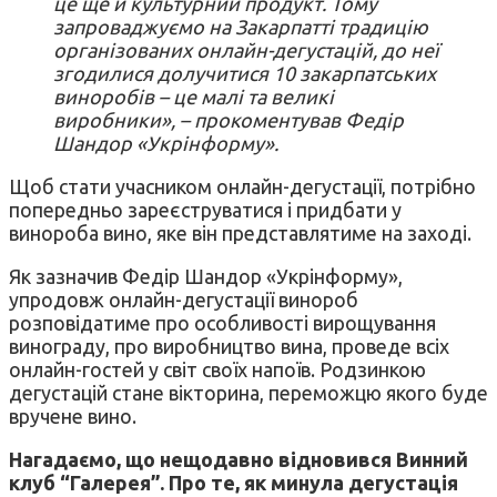
це ще й культурний продукт. Тому
запроваджуємо на Закарпатті традицію
організованих онлайн-дегустацій, до неї
згодилися долучитися 10 закарпатських
виноробів – це малі та великі
виробники», – прокоментував Федір
Шандор «Укрінформу».
Щоб стати учасником онлайн-дегустації, потрібно
попередньо зареєструватися і придбати у
винороба вино, яке він представлятиме на заході.
Як зазначив Федір Шандор «Укрінформу»,
упродовж онлайн-дегустації винороб
розповідатиме про особливості вирощування
винограду, про виробництво вина, проведе всіх
онлайн-гостей у світ своїх напоїв. Родзинкою
дегустацій стане вікторина, переможцю якого буде
вручене вино.
Нагадаємо, що нещодавно відновився Винний
клуб “Галерея”. Про те, як минула дегустація