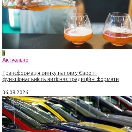
4
Актуально
Трансформація ринку напоїв у Європі:
функціональність витісняє традиційні формати
06.08.2026