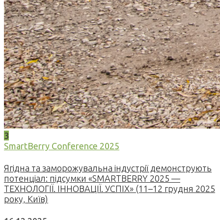
3
SmartBerry Conference 2025
Ягідна та заморожувальна індустрії демонструють
потенціал: підсумки «SMARTBERRY 2025 —
ТЕХНОЛОГІЇ. ІННОВАЦІЇ. УСПІХ» (11–12 грудня 2025
року, Київ)