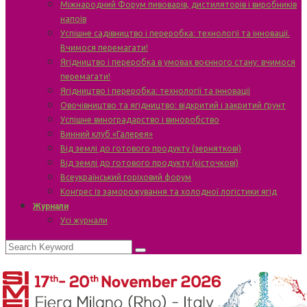
Міжнародний Форум пивоварів, дистиляторів і виробників
напоїв
Успішне садівництво і переробка: технології та інновації.
Вчимося перемагати!
Ягідництво і переробка в умовах воєнного стану: вчимося
перемагати!
Ягідництво і переробка: технології та інновації
Овочівництво та ягідництво: відкритий і закритий ґрунт
Успішне виноградарство і виноробство
Винний клуб «Галерея»
Від землі до готового продукту (зерняткові)
Від землі до готового продукту (кісточкові)
Всеукраїнський горіховий форум
Конгрес із заморожування та холодної логістики ягід
Журнали
Усі журнали