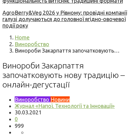
функціональність витісняє традиційні формати
AgroBerry&Veg 2026 у Рівному: провідні компанії
галузі долучаються до головної ягідно-овочевої
події року
Home
Виноробство
Винороби Закарпаття започатковують…
Винороби Закарпаття
започатковують нову традицію –
онлайн-дегустації
Виноробство
Новини
Журнал «Напої. Технології та Інновації»
30.03.2021
0
999