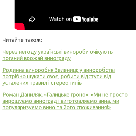
Читайте також:
Через негоду українські винороби очікують
поганий врожай винограду
Родинна виноробня Зелениці: у виноробстві
потрібно шукати своє, робити відступи від
усталених правил і стереотипів
Роман Даниляк, «Галицьке гроно»: «Ми не просто
вирощуємо виноград і виготовляємо вина, ми
популяризуємо вино та його споживання!»