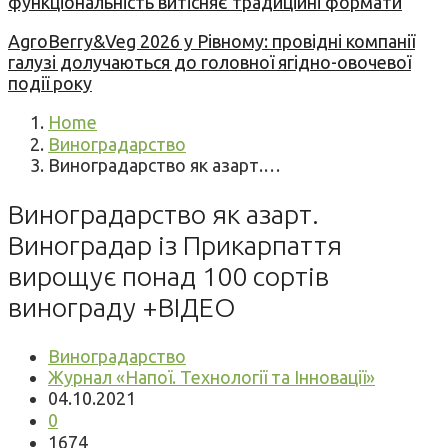
функціональність витісняє традиційні формати
AgroBerry&Veg 2026 у Рівному: провідні компанії
галузі долучаються до головної ягідно-овочевої
події року
Home
Виноградарство
Виноградарство як азарт.…
Виноградарство як азарт.
Виноградар із Прикарпаття
вирощує понад 100 сортів
винограду +ВІДЕО
Виноградарство
Журнал «Напої. Технології та Інновації»
04.10.2021
0
1674