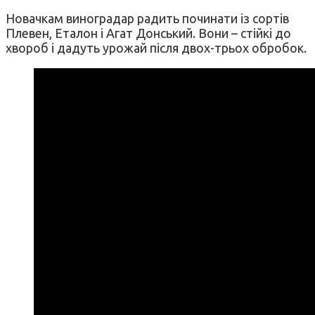
Новачкам виноградар радить починати із сортів
Плевен, Еталон і Агат Донський. Вони – стійкі до
хвороб і дадуть урожай після двох-трьох обробок.