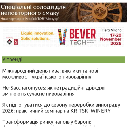
У тренді
Міжнародний день пива: виклики та нові
можливості українського пивоваріння
Не-Saccharomyces: як нетрадиційні дріжджі
змінюють сучасне пивоваріння
Як підготуватися до сезону переробки винограду
2026: практичний семінар на KRITSKI WINERY
Трансформація ринку напоїв у Європі: