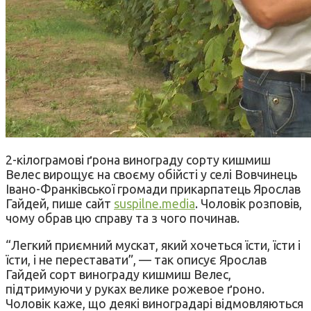
2-кілограмові ґрона винограду сорту кишмиш
Велес вирощує на своєму обійсті у селі Вовчинець
Івано-Франківської громади прикарпатець Ярослав
Гайдей, пише сайт
suspilne.media
. Чоловік розповів,
чому обрав цю справу та з чого починав.
“Легкий приємний мускат, який хочеться їсти, їсти і
їсти, і не переставати”, — так описує Ярослав
Гайдей сорт винограду кишмиш Велес,
підтримуючи у руках велике рожевое ґроно.
Чоловік каже, що деякі виноградарі відмовляються