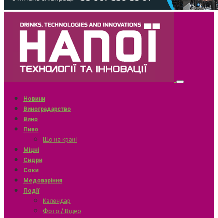
Новини
Виноградарство
Вино
Пиво
Що на крані
Міцні
Сидри
Соки
Медоваріння
Події
Календар
Фото / Відео