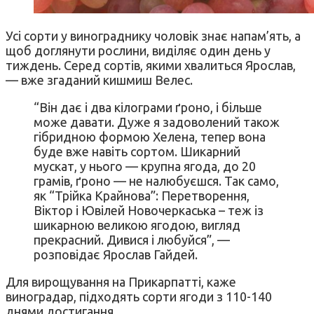
Усі сорти у винограднику чоловік знає напам’ять, а
щоб доглянути рослини, виділяє один день у
тиждень. Серед сортів, якими хвалиться Ярослав,
— вже згаданий кишмиш Велес.
“Він дає і два кілограми ґроно, і більше
може давати. Дуже я задоволений також
гібридною формою Хелена, тепер вона
буде вже навіть сортом. Шикарний
мускат, у нього — крупна ягода, до 20
грамів, ґроно — не налюбуєшся. Так само,
як “Трійка Крайнова”: Перетворення,
Віктор і Ювілей Новочеркаська – теж із
шикарною великою ягодою, вигляд
прекрасний. Дивися і любуйся”, —
розповідає Ярослав Гайдей.
Для вирощування на Прикарпатті, каже
виноградар, підходять сорти ягоди з 110-140
днями достигання.