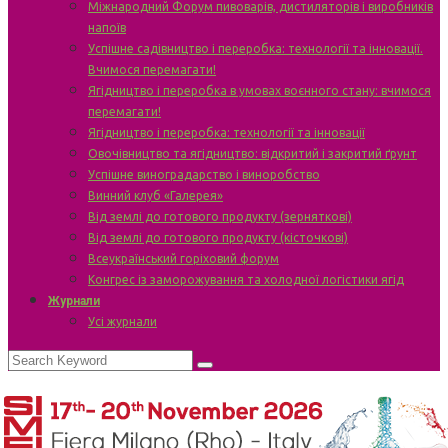
Міжнародний Форум пивоварів, дистиляторів і виробників
напоїв
Успішне садівництво і переробка: технології та інновації.
Вчимося перемагати!
Ягідництво і переробка в умовах воєнного стану: вчимося
перемагати!
Ягідництво і переробка: технології та інновації
Овочівництво та ягідництво: відкритий і закритий ґрунт
Успішне виноградарство і виноробство
Винний клуб «Галерея»
Від землі до готового продукту (зерняткові)
Від землі до готового продукту (кісточкові)
Всеукраїнський горіховий форум
Конгрес із заморожування та холодної логістики ягід
Журнали
Усі журнали