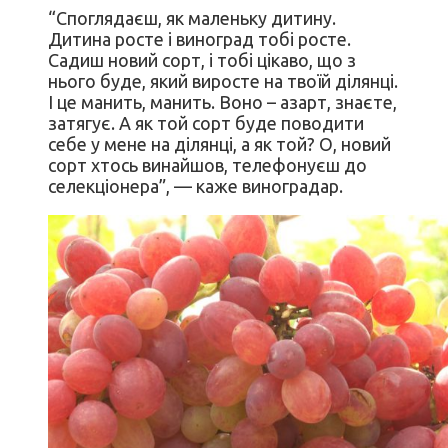
“Споглядаєш, як маленьку дитину.
Дитина росте і виноград тобі росте.
Садиш новий сорт, і тобі цікаво, що з
нього буде, який виросте на твоїй ділянці.
І це манить, манить. Воно – азарт, знаєте,
затягує. А як той сорт буде поводити
себе у мене на ділянці, а як той? О, новий
сорт хтось винайшов, телефонуєш до
селекціонера”, — каже виноградар.