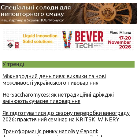
У тренді
Міжнародний день пива: виклики та нові
можливості українського пивоваріння
Не-Saccharomyces: як нетрадиційні дріжджі
змінюють сучасне пивоваріння
Як підготуватися до сезону переробки винограду
2026: практичний семінар на KRITSKI WINERY
Трансформація ринку напоїв у Європі: