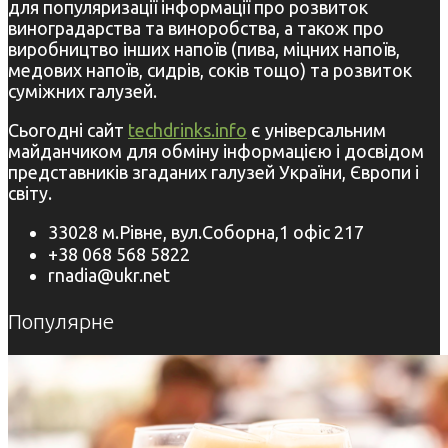
для популяризації інформації про розвиток
виноградарства та виноробства, а також про
виробництво інших напоїв (пива, міцних напоїв,
медових напоїв, сидрів, соків тощо) та розвиток
суміжних галузей.
Сьогодні сайт
techdrinks.info
є універсальним
майданчиком для обміну інформацією і досвідом
представників згаданих галузей України, Європи і
світу.
33028 м.Рівне, вул.Соборна,1 офіс 217
+38 068 568 5822
rnadia@ukr.net
Популярне