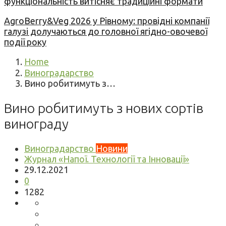
функціональність витісняє традиційні формати
AgroBerry&Veg 2026 у Рівному: провідні компанії
галузі долучаються до головної ягідно-овочевої
події року
Home
Виноградарство
Вино робитимуть з…
Вино робитимуть з нових сортів
винограду
Виноградарство
Новини
Журнал «Напої. Технології та Інновації»
29.12.2021
0
1282