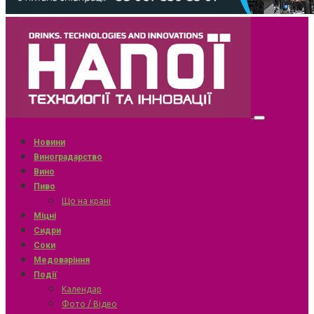
Новини
Виноградарство
Вино
Пиво
Що на крані
Міцні
Сидри
Соки
Медоваріння
Події
Календар
Фото / Відео