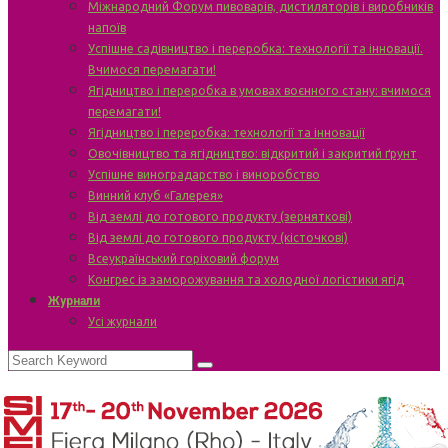
Міжнародний Форум пивоварів, дистиляторів і виробників
напоїв
Успішне садівництво і переробка: технології та інновації.
Вчимося перемагати!
Ягідництво і переробка в умовах воєнного стану: вчимося
перемагати!
Ягідництво і переробка: технології та інновації
Овочівництво та ягідництво: відкритий і закритий ґрунт
Успішне виноградарство і виноробство
Винний клуб «Галерея»
Від землі до готового продукту (зерняткові)
Від землі до готового продукту (кісточкові)
Всеукраїнський горіховий форум
Конгрес із заморожування та холодної логістики ягід
Журнали
Усі журнали