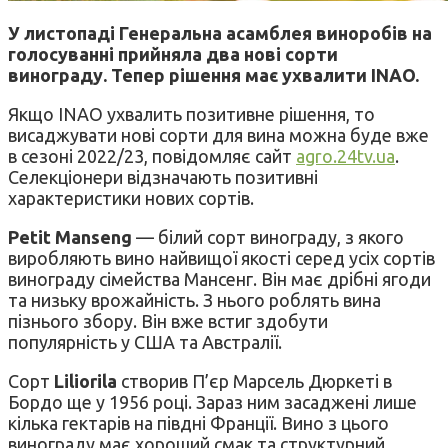
У листопаді Генеральна асамблея виноробів на
голосуванні прийняла два нові сорти
винограду. Тепер рішення має ухвалити INAO.
Якщо INAO ухвалить позитивне рішення, то
висаджувати нові сорти для вина можна буде вже
в сезоні 2022/23, повідомляє сайт
agro.24tv.ua
.
Селекціонери відзначають позитивні
характеристики нових сортів.
Petit Manseng
— білий сорт винограду, з якого
виробляють вино найвищої якості серед усіх сортів
винограду сімейства Мансенг. Він має дрібні ягоди
та низьку врожайність. З нього роблять вина
пізнього збору. Він вже встиг здобути
популярність у США та Австралії.
Сорт
Liliorila
створив П’єр Марсель Дюркеті в
Бордо ще у 1956 році. Зараз ним засаджені лише
кілька гектарів на півдні Франції. Вино з цього
винограду має хороший смак та структурний