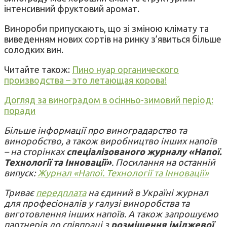
інтенсивний фруктовий аромат.
Винороби припускають, що зі зміною клімату та
виведенням нових сортів на ринку з’явиться більше
солодких вин.
Читайте також:
Пино нуар органического
производства – это летающая корова!
Догляд за виноградом в осінньо-зимовий період:
поради
Більше інформації про виноградарство та
виноробство, а також виробництво інших напоїв
– на сторінках
спеціалізованого журналу «Напої.
Технології та Інновації»
. Посилання на останній
випуск:
Журнал «Напої. Технології та Інновації»
Триває
передплата
на єдиний в Україні журнал
для професіоналів у галузі виноробства та
виготовлення інших напоїв. А також запрошуємо
партнерів до співпраці з
розміщення іміджевої