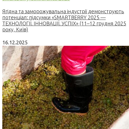
Ягідна та заморожувальна індустрії демонструють
потенціал: підсумки «SMARTBERRY 2025 —
ТЕХНОЛОГІЇ. ІННОВАЦІЇ. УСПІХ» (11–12 грудня 2025
року, Київ)
16.12.2025