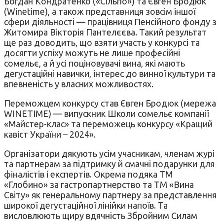
Богдан Кондратенко («Сільпо») та Євген Бродюк
(Winetime), а також представниця зовсім іншої
сфери діяльності — працівниця Пенсійного фонду з
Житомира Вікторія Пантелєєва. Такий результат
ще раз доводить, що взяти участь у конкурсі та
досягти успіху можуть не лише професійні
сомельє, а й усі поціновувачі вина, які мають
дегустаційні навички, інтерес до винної культури та
впевненість у власних можливостях.
Переможцем конкурсу став Євген Бродюк (мережа
WINETIME) — випускник Школи сомельє компанії
«Майстер-клас» та переможець конкурсу «Кращий
кавіст України – 2024».
Організатори дякують усім учасникам, членам журі
та партнерам за підтримку й смачні подарунки для
фіналістів і експертів. Окрема подяка ТМ
«Глобино» за гастропартнерство та ТМ «Вина
Світу» як генеральному партнеру за представлення
широкої дегустаційної лінійки напоїв. Та
висловлюють щиру вдячність Збройним Силам