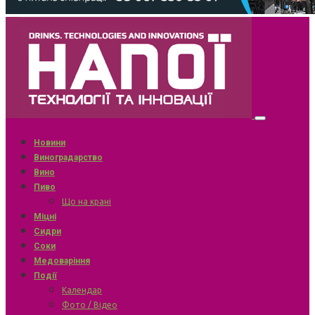
Новини
Виноградарство
Вино
Пиво
Що на крані
Міцні
Сидри
Соки
Медоваріння
Події
Календар
Фото / Відео