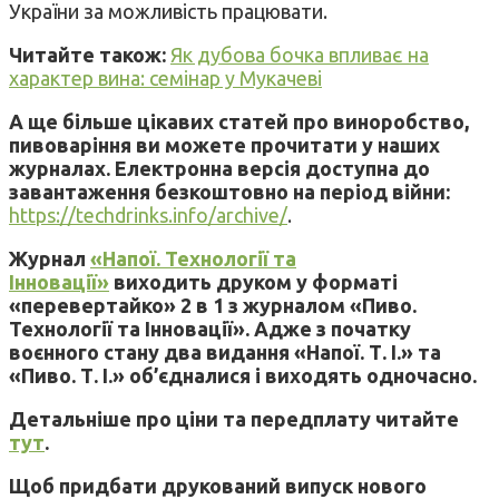
України за можливість працювати.
Читайте також:
Як дубова бочка впливає на
характер вина: семінар у Мукачеві
А ще більше цікавих статей про виноробство,
пивоваріння ви можете прочитати у наших
журналах. Електронна версія доступна до
завантаження безкоштовно на період війни:
https://techdrinks.info/archive/
.
Журнал
«Напої. Технології та
Інновації»
виходить друком у форматі
«перевертайко» 2 в 1 з журналом «Пиво.
Технології та Інновації». Адже з початку
воєнного стану два видання «Напої. Т. І.» та
«Пиво. Т. І.» об’єдналися і виходять одночасно.
Детальніше про ціни та передплату читайте
тут
.
Щоб придбати друкований випуск нового