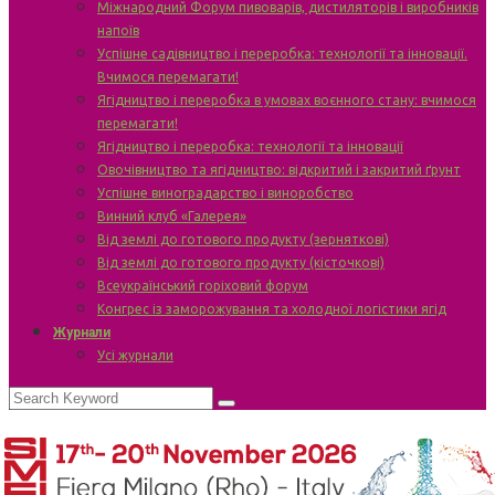
Міжнародний Форум пивоварів, дистиляторів і виробників
напоїв
Успішне садівництво і переробка: технології та інновації.
Вчимося перемагати!
Ягідництво і переробка в умовах воєнного стану: вчимося
перемагати!
Ягідництво і переробка: технології та інновації
Овочівництво та ягідництво: відкритий і закритий ґрунт
Успішне виноградарство і виноробство
Винний клуб «Галерея»
Від землі до готового продукту (зерняткові)
Від землі до готового продукту (кісточкові)
Всеукраїнський горіховий форум
Конгрес із заморожування та холодної логістики ягід
Журнали
Усі журнали