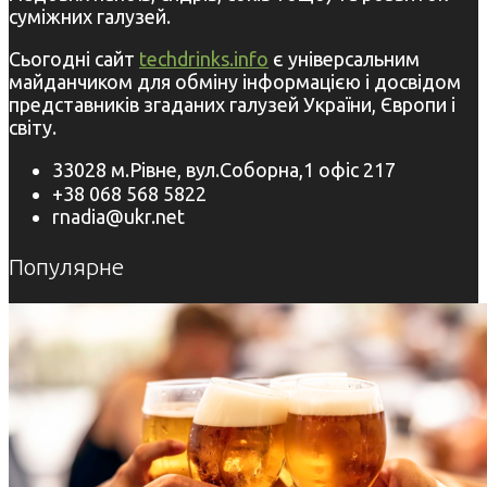
суміжних галузей.
Сьогодні сайт
techdrinks.info
є універсальним
майданчиком для обміну інформацією і досвідом
представників згаданих галузей України, Європи і
світу.
33028 м.Рівне, вул.Соборна,1 офіс 217
+38 068 568 5822
rnadia@ukr.net
Популярне