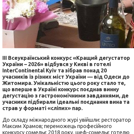
III Всеукраїнський конкурс «Кращий дегустатор
України – 2026» відбувся у Києві в готелі
InterContinental Kyiv та зібрав понад 20
учасників із різних міст України — від Одеси до
Житомира. Унікальністю цього року стало те,
що вперше в Україні конкурс поєднав винну
дегустацію з гастрономічними завданнями, де
учасники підбирали ідеальні поєднання вина та
страв у форматі «сліпих» пар.
До складу міжнародного журі увійшли: ресторатор
Максим Храмов; переможець професійного
конкурсу сомельє 2018 року, шеф-сомельє готелю