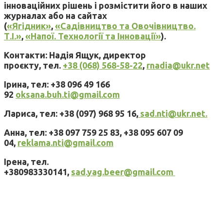
інноваційних рішень і розмістити його в наших
журналах або на сайтах
(
«Ягідник»
,
«Садівництво та Овочівництво.
Т.І.»
,
«Напої. Технології та Інновації»
).
Контакти: Надія Ящук, директор
проєкту, тел.
+38 (068) 568-58-22
,
rnadia@ukr.net
Ірина, тел: +38 096 49 166
92
oksana.buh.ti@gmail.com
Лариса, тел: +38 (097) 968 95 16,
sad.nti@ukr.net.
Анна, тел: +38 097 759 25 83, +38 095 607 09
04,
reklama.nti@gmail.com
Ірена, тел.
+380983330141,
sad.yag.beer@gmail.com