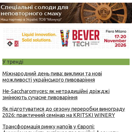
У тренді
Міжнародний день пива: виклики та нові
можливості українського пивоваріння
Не-Saccharomyces: як нетрадиційні дріжджі
змінюють сучасне пивоваріння
Як підготуватися до сезону переробки винограду
2026: практичний семінар на KRITSKI WINERY
Трансформація ринку напоїв у Європі: