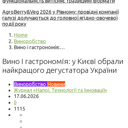
функціональність витісняє традиційні формати
AgroBerry&Veg 2026 у Рівному: провідні компанії
галузі долучаються до головної ягідно-овочевої
події року
Home
Виноробство
Вино і гастрономія:…
Вино і гастрономія: у Києві обрали
найкращого дегустатора України
Виноробство
Новини
Журнал «Напої. Технології та Інновації»
17.06.2026
0
1115