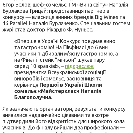
Єгор Бєлов; шеф-сомельє ТМ «Вина світу» Наталія
Бурлакова-Грицай; представниця партнерів
конкурсу — власниця винних брендів Big Wines та
46 Parallel Наталія Бурлаченко. Спеціальним гостем
журі став доктор Рікардо Ф. Нуньєс.
«Вперше в Україні Конкурс поєднав вино
та гастрономію! На Півфіналі до 6 вин
учасники підбирали м’ясну гастрономію, а
на Фіналі- стейк “міньон” шукав пару
серед 10 зразків!», –
підкреслює
президентка Всеукраїнської асоціації
виноробів і сомельє, засновниця та
керівниця
Першої в Україні Школи
сомельє «Майстерклас» Наталія
Благополучна.
Як зазначають організатори, результати конкурсу
виявилися надзвичайно цікавими та вкотре
підтвердили його відкритість для широкого кола
учасників. До фіналу вийшли два професіонали —