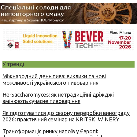
У тренді
Міжнародний день пива: виклики та нові
можливості українського пивоваріння
Не-Saccharomyces: як нетрадиційні дріжджі
змінюють сучасне пивоваріння
Як підготуватися до сезону переробки винограду
2026: практичний семінар на KRITSKI WINERY
Трансформація ринку напоїв у Європі: