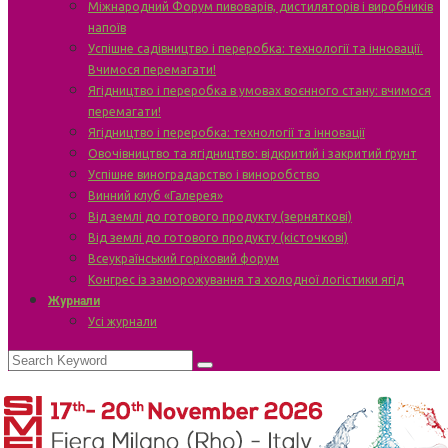
Міжнародний Форум пивоварів, дистиляторів і виробників
напоїв
Успішне садівництво і переробка: технології та інновації.
Вчимося перемагати!
Ягідництво і переробка в умовах воєнного стану: вчимося
перемагати!
Ягідництво і переробка: технології та інновації
Овочівництво та ягідництво: відкритий і закритий ґрунт
Успішне виноградарство і виноробство
Винний клуб «Галерея»
Від землі до готового продукту (зерняткові)
Від землі до готового продукту (кісточкові)
Всеукраїнський горіховий форум
Конгрес із заморожування та холодної логістики ягід
Журнали
Усі журнали