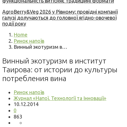
функціональність витісняє традиційні формати
AgroBerry&Veg 2026 у Рівному: провідні компанії
галузі долучаються до головної ягідно-овочевої
події року
Home
Ринок напоїв
Винный экотуризм в…
Винный экотуризм в институт
Таирова: от истории до культуры
потребления вина
Ринок напоїв
Журнал «Напої. Технології та Інновації»
10.12.2014
0
863