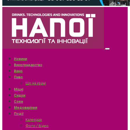
Новини
Виноградарство
Вино
Пиво
Що на крані
Міцні
Сидри
Соки
Медоваріння
Події
Календар
Фото / Відео