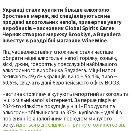
Українці стали купляти більше алкоголю.
Зростання мереж, які спеціалізуються на
продажі алкогольних напоїв, привертає увагу
виробників – засновник Global Spirits Євген
Черняк створює мережу Brooklyn, а Bayadera
інвестує в роздрібні магазини WineWine.
Під час великої війни споживачі стали частіше
обирати міцні алкогольні напої: горілку, коньяк,
віскі, джин, говорять у пресслужбі найбільшого
алкогольного виробника Bayadera. Міцні напої
вживають 49,6% українців, вино – 56,1%, пиво –
50,5%, свідчать дані Європейського офісу ВООЗ.
Частина споживачів купують імпортний алкоголь та
інші хмільні напої в інтернеті. За перше півріччя
2024-го кількість покупців у ніші «Продукти та
алкоголь» збільшилася на 37%, купівель – удвічі в
порівнянні з аналогічним періодом минулого
року,
йдеться в дослідженні ринку e-commerce від
агенції Promodo
.