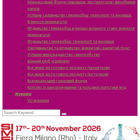
Міжнародний Форум пивоварів, дистиляторів і виробників
напоїв
Успішне садівництво і переробка: технології та інновації.
Вчимося перемагати!
Ягідництво і переробка в умовах воєнного стану: вчимося
перемагати!
Ягідництво і переробка: технології та інновації
Овочівництво та ягідництво: відкритий і закритий ґрунт
Успішне виноградарство і виноробство
Винний клуб «Галерея»
Від землі до готового продукту (зерняткові)
Від землі до готового продукту (кісточкові)
Всеукраїнський горіховий форум
Конгрес із заморожування та холодної логістики ягід
Журнали
Усі журнали