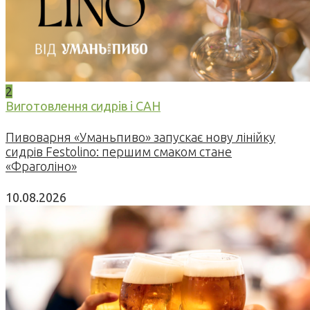
2
Виготовлення сидрів і САН
Пивоварня «Уманьпиво» запускає нову лінійку
сидрів Festolino: першим смаком стане
«Фраголіно»
10.08.2026