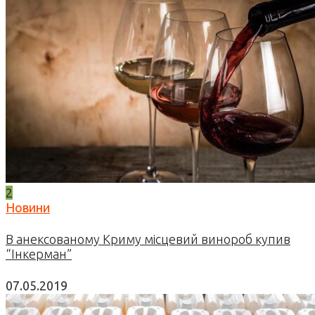
2
Новини
В анексованому Криму місцевий винороб купив
“Інкерман”
07.05.2019