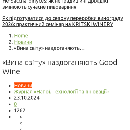
Не-Saccharomyces: як нетрадиційні дріжджі
змінюють сучасне пивоваріння
Як підготуватися до сезону переробки винограду
2026: практичний семінар на KRITSKI WINERY
Home
Новини
«Вина світу» наздоганяють…
«Вина світу» наздоганяють Good
Wine
Новини
Журнал «Напої. Технології та Інновації»
23.10.2024
0
1262