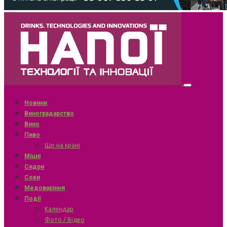
Новини
Виноградарство
Вино
Пиво
Що на крані
Міцні
Сидри
Соки
Медоваріння
Події
Календар
Фото / Відео