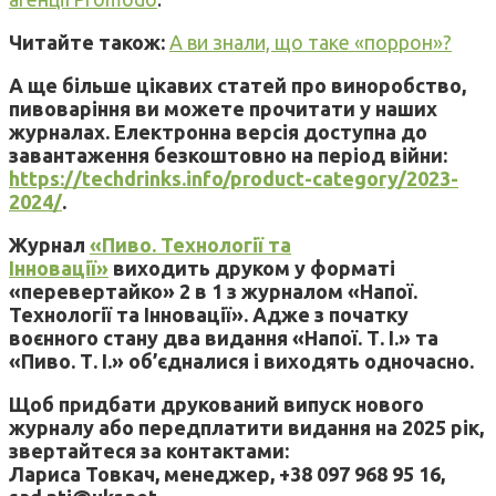
Читайте також:
А ви знали, що таке «поррон»?
А ще більше цікавих статей про виноробство,
пивоваріння ви можете прочитати у наших
журналах. Електронна версія доступна до
завантаження безкоштовно на період війни:
https://techdrinks.info/product-category/2023-
2024/
.
Журнал
«Пиво. Технології та
Інновації»
виходить друком у форматі
«перевертайко» 2 в 1 з журналом «Напої.
Технології та Інновації». Адже з початку
воєнного стану два видання «Напої. Т. І.» та
«Пиво. Т. І.» об’єдналися і виходять одночасно.
Щоб придбати друкований випуск нового
журналу або передплатити видання на 2025 рік,
звертайтеся за контактами:
Лариса Товкач, менеджер, +38 097 968 95 16,