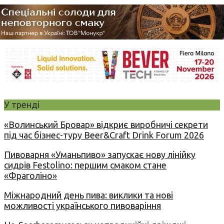
У тренді
«Волинський Бровар» відкриє виробничі секрети
під час бізнес-туру Beer&Craft Drink Forum 2026
Пивоварня «Уманьпиво» запускає нову лінійку
сидрів Festolino: першим смаком стане
«Фраголіно»
Міжнародний день пива: виклики та нові
можливості українського пивоваріння