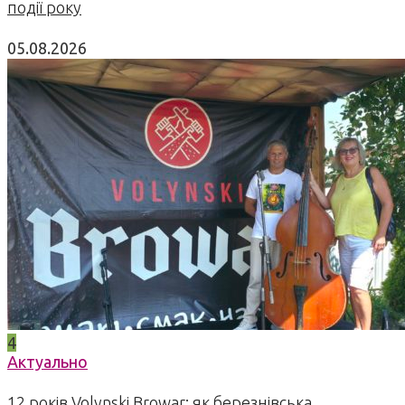
події року
05.08.2026
4
Актуально
12 років Volynski Browar: як березнівська