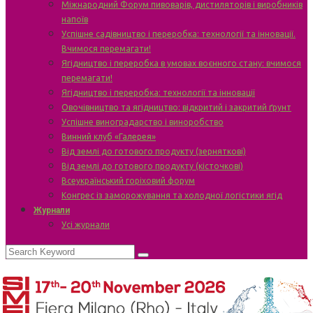
Міжнародний Форум пивоварів, дистиляторів і виробників
напоїв
Успішне садівництво і переробка: технології та інновації.
Вчимося перемагати!
Ягідництво і переробка в умовах воєнного стану: вчимося
перемагати!
Ягідництво і переробка: технології та інновації
Овочівництво та ягідництво: відкритий і закритий ґрунт
Успішне виноградарство і виноробство
Винний клуб «Галерея»
Від землі до готового продукту (зерняткові)
Від землі до готового продукту (кісточкові)
Всеукраїнський горіховий форум
Конгрес із заморожування та холодної логістики ягід
Журнали
Усі журнали