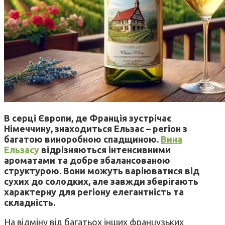
В серці Європи, де Франція зустрічає
Німеччину, знаходиться Ельзас – регіон з
багатою виноробною спадщиною.
Вина
Ельзасу
відрізняються інтенсивними
ароматами та добре збалансованою
структурою. Вони можуть варіюватися від
сухих до солодких, але завжди зберігають
характерну для регіону елегантність та
складність.
На відміну від багатьох інших французьких