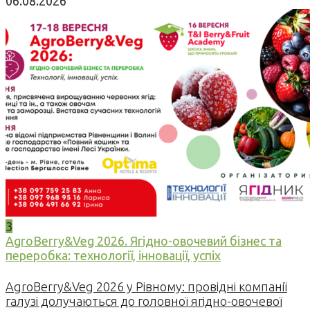
06.08.2026
3
AgroBerry&Veg 2026. Ягідно-овочевий бізнес та
переробка: технології, інновації, успіх
AgroBerry&Veg 2026 у Рівному: провідні компанії
галузі долучаються до головної ягідно-овочевої