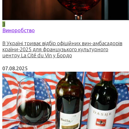
3
Виноробство
В Україні триває відбір офіційних вин-амбасадорів
країни-2025 для французького культурного
центру La Cité du Vin у Бордо
07.08.2025