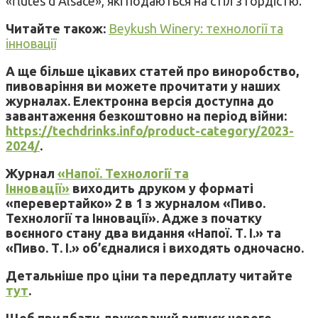
«flûtes d’Alsace», які подаються на стіл з гордістю.
Читайте також:
Beykush Winery: технології та
інновації
А ще більше цікавих статей про виноробство,
пивоваріння ви можете прочитати у наших
журналах. Електронна версія доступна до
завантаження безкоштовно на період війни:
https://techdrinks.info/product-category/2023-
2024/
.
Журнал
«Напої. Технології та
Інновації»
виходить друком у форматі
«перевертайко» 2 в 1 з журналом «Пиво.
Технології та Інновації». Адже з початку
воєнного стану два видання «Напої. Т. І.» та
«Пиво. Т. І.» об’єдналися і виходять одночасно.
Детальніше про ціни та передплату читайте
тут
.
Щоб придбати друкований випуск нового