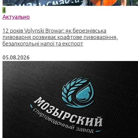
4
Актуально
12 років Volynski Browar: як березнівська
пивоварня розвиває крафтове пивоваріння,
безалкогольні напої та експорт
05.08.2026