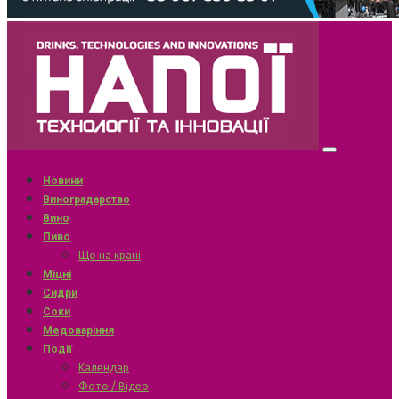
Новини
Виноградарство
Вино
Пиво
Що на крані
Міцні
Сидри
Соки
Медоваріння
Події
Календар
Фото / Відео