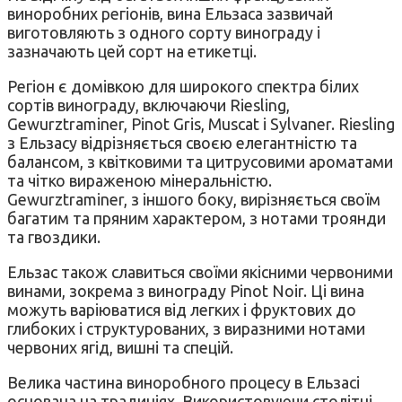
виноробних регіонів, вина Ельзаса зазвичай
виготовляють з одного сорту винограду і
зазначають цей сорт на етикетці.
Регіон є домівкою для широкого спектра білих
сортів винограду, включаючи Riesling,
Gewurztraminer, Pinot Gris, Muscat і Sylvaner. Riesling
з Ельзасу відрізняється своєю елегантністю та
балансом, з квітковими та цитрусовими ароматами
та чітко вираженою мінеральністю.
Gewurztraminer, з іншого боку, вирізняється своїм
багатим та пряним характером, з нотами троянди
та гвоздики.
Ельзас також славиться своїми якісними червоними
винами, зокрема з винограду Pinot Noir. Ці вина
можуть варіюватися від легких і фруктових до
глибоких і структурованих, з виразними нотами
червоних ягід, вишні та спецій.
Велика частина виноробного процесу в Ельзасі
основана на традиціях. Використовуючи столітні