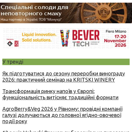
У тренді
Як підготуватися до сезону переробки винограду
2026: практичний семінар на KRITSKI WINERY
Трансформація ринку напоїв у Європі:
функціональність витісняє традиційні формати
AgroBerry&Veg 2026 у Рівному: провідні компанії
галузі долучаються до головної ягідно-овочевої
події року