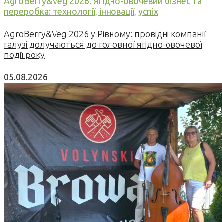
AgroBerry&Veg 2026. Ягідно-овочевий бізнес та
переробка: технології, інновації, успіх
AgroBerry&Veg 2026 у Рівному: провідні компанії
галузі долучаються до головної ягідно-овочевої
події року
05.08.2026