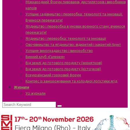
Міжнародний Форум пивоварів, дистиляторів і виробників
напоїв
Успішне садівництво і переробка: технології та інновації.
Вчимося перемагати!
Ягідництво і переробка в умовах воєнного стану: вчимося
перемагати!
Ягідництво і переробка: технології та інновації
Овочівництво та ягідництво: відкритий і закритий ґрунт
Успішне виноградарство і виноробство
Винний клуб «Галерея»
Від землі до готового продукту (зерняткові)
Від землі до готового продукту (кісточкові)
Всеукраїнський горіховий форум
Конгрес із заморожування та холодної логістики ягід
Журнали
Усі журнали