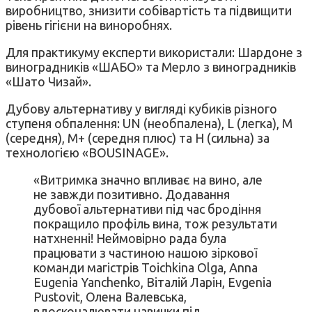
виробництво, знизити собівартість та підвищити
рівень гігієни на виноробнях.
Для практикуму експерти використали: Шардоне з
виноградників «ШАБО» та Мерло з виноградників
«Шато Чизай».
Дубову альтернативу у вигляді кубиків різного
ступеня обпалення: UN (необпалена), L (легка), M
(середня), M+ (середня плюс) та H (сильна) за
технологією «BOUSINAGE».
«Витримка значно впливає на вино, але
не завжди позитивно. Додавання
дубової альтернативи під час бродіння
покращило профіль вина, тож результати
натхненні! Неймовірно рада була
працювати з частиною нашою зіркової
команди магістрів Toichkina Olga, Anna
Eugenia Yanchenko, Віталій Ларін, Evgenia
Pustovit, Олена Валевська,
вдосконалювати навички під