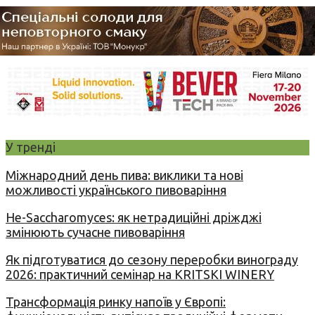
У тренді
Міжнародний день пива: виклики та нові
можливості українського пивоваріння
Не-Saccharomyces: як нетрадиційні дріжджі
змінюють сучасне пивоваріння
Як підготуватися до сезону переробки винограду
2026: практичний семінар на KRITSKI WINERY
Трансформація ринку напоїв у Європі: