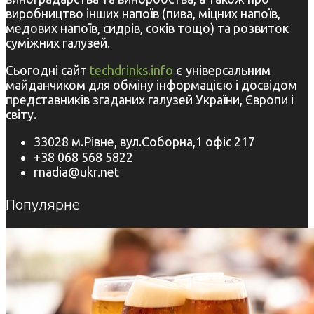
виробництво інших напоїв (пива, міцних напоїв,
медових напоїв, сидрів, соків тощо) та розвиток
суміжних галузей.
Сьогодні сайт
techdrinks.info
є універсальним
майданчиком для обміну інформацією і досвідом
представників згаданих галузей України, Європи і
світу.
33028 м.Рівне, вул.Соборна,1 офіс 217
+38 068 568 5822
rnadia@ukr.net
Популярне