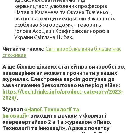
керівництвом улюблених професорів
Наталія Каменева та Оксана Ткаченко і,
звісно, насолодитися красою Закарпаття,
особливо Ужгородом», – говорить
голова Асоціації Крафтових виноробів
України Світлана Цибак.
Читайте також:
Світ виробляє вина більше ніж
споживає
А ще більше цікавих статей про виноробство,
пивоваріння ви можете прочитати у наших
журналах. Електронна версія доступна до
завантаження безкоштовно на період війни:
https://techdrinks.info/product-category/2023-
2024/
.
Журнал
«Напої. Технології та
Інновації»
виходить друком у форматі
«перевертайко» 2 в 1 з журналом «Пиво.
Технології та Інновації». Адже з початку