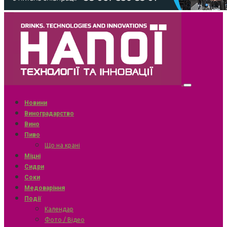
Новини
Виноградарство
Вино
Пиво
Що на крані
Міцні
Сидри
Соки
Медоваріння
Події
Календар
Фото / Відео