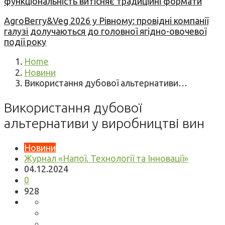
функціональність витісняє традиційні формати
AgroBerry&Veg 2026 у Рівному: провідні компанії
галузі долучаються до головної ягідно-овочевої
події року
Home
Новини
Використання дубової альтернативи…
Використання дубової
альтернативи у виробництві вин
Новини
Журнал «Напої. Технології та Інновації»
04.12.2024
0
928