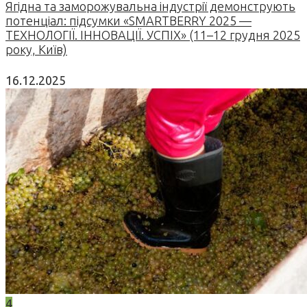
Ягідна та заморожувальна індустрії демонструють
потенціал: підсумки «SMARTBERRY 2025 —
ТЕХНОЛОГІЇ. ІННОВАЦІЇ. УСПІХ» (11–12 грудня 2025
року, Київ)
16.12.2025
4