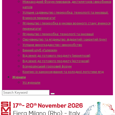
Міжнародний Форум пивоварів, дистиляторів і виробників
напоїв
Успішне садівництво і переробка: технології та інновації.
Вчимося перемагати!
Ягідництво і переробка в умовах воєнного стану: вчимося
перемагати!
Ягідництво і переробка: технології та інновації
Овочівництво та ягідництво: відкритий і закритий ґрунт
Успішне виноградарство і виноробство
Винний клуб «Галерея»
Від землі до готового продукту (зерняткові)
Від землі до готового продукту (кісточкові)
Всеукраїнський горіховий форум
Конгрес із заморожування та холодної логістики ягід
Журнали
Усі журнали