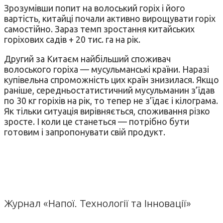
Зрозумівши попит на волоський горіх і його
вартість, китайці почали активно вирощувати горіх
самостійно. Зараз темп зростання китайських
горіхових садів + 20 тис. га на рік.
Другий за Китаєм найбільший споживач
волоського горіха — мусульманські країни. Наразі
купівельна спроможність цих країн знизилася. Якщо
раніше, середньостатистичний мусульманин з’їдав
по 30 кг горіхів на рік, то тепер не з’їдає і кілограма.
Як тільки ситуація вирівняється, споживання різко
зросте. І коли це станеться — потрібно бути
готовим і запропонувати свій продукт.
Журнал «Напої. Технології та Інновації»