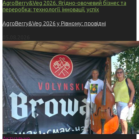
AgroBerry&Veg 2026. Ягідно-овочевий бізнес та
переробка: технології, інновації, успіх
AgroBerry&Veg 2026 у Рівному: провідні
05.08.2026
Актуально