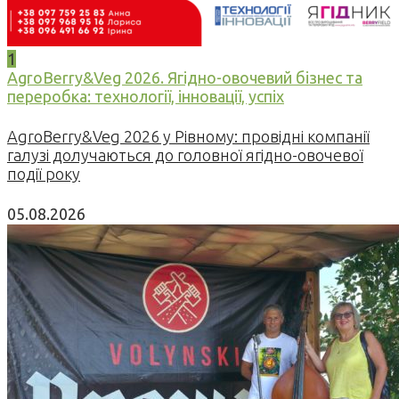
1
AgroBerry&Veg 2026. Ягідно-овочевий бізнес та
переробка: технології, інновації, успіх
AgroBerry&Veg 2026 у Рівному: провідні компанії
галузі долучаються до головної ягідно-овочевої
події року
05.08.2026