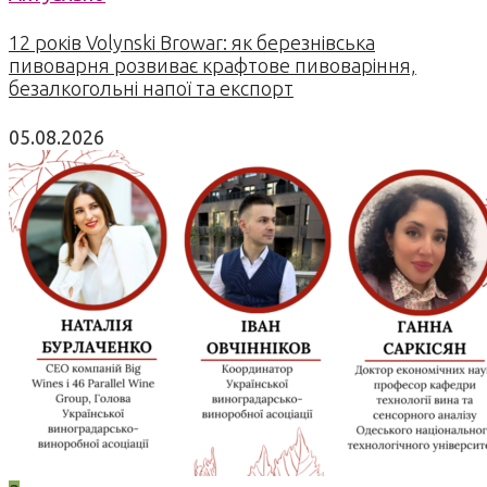
12 років Volynski Browar: як березнівська
пивоварня розвиває крафтове пивоваріння,
безалкогольні напої та експорт
05.08.2026