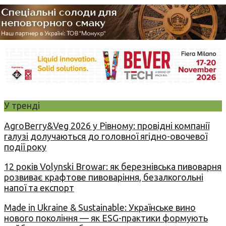
У тренді
AgroBerry&Veg 2026 у Рівному: провідні компанії
галузі долучаються до головної ягідно-овочевої
події року
12 років Volynski Browar: як березнівська пивоварня
розвиває крафтове пивоваріння, безалкогольні
напої та експорт
Made in Ukraine & Sustainable: Українське вино
нового покоління — як ESG-практики формують