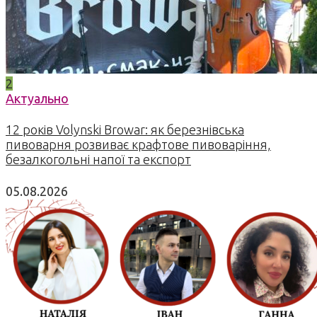
2
Актуально
12 років Volynski Browar: як березнівська
пивоварня розвиває крафтове пивоваріння,
безалкогольні напої та експорт
05.08.2026