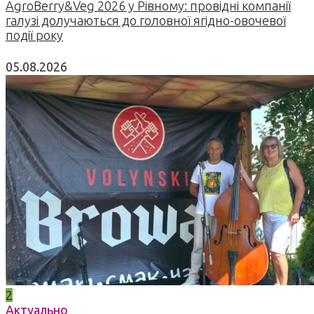
AgroBerry&Veg 2026 у Рівному: провідні компанії
галузі долучаються до головної ягідно-овочевої
події року
05.08.2026
2
Актуально