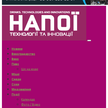
Новини
Виноградарство
Вино
Пиво
Що на крані
Міцні
Сидри
Соки
Медоваріння
Події
Календар
Фото / Відео