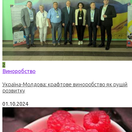
2
Виноробство
Україна-Молдова: крафтове виноробство як рушій
розвитку
01.10.2024