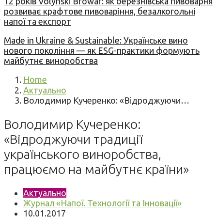
12 років Volynski Browar: як березнівська пивоварня
розвиває крафтове пивоваріння, безалкогольні
напої та експорт
Made in Ukraine & Sustainable: Українське вино
нового покоління — як ESG-практики формують
майбутнє виноробства
Home
Актуально
Володимир Кучеренко: «Відроджуючи…
Володимир Кучеренко:
«Відроджуючи традиції
українського виноробства,
працюємо на майбутнє країни»
Актуально
Журнал «Напої. Технології та Інновації»
10.01.2017