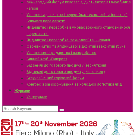
Міжнародний Форум пивоварів, дистиляторів і виробників
напоїв
Успішне садівництво і переробка: технології та інновації.
Вчимося перемагати!
Ягідництво і переробка в умовах воєнного стану: вчимося
перемагати!
Ягідництво і переробка: технології та інновації
Овочівництво та ягідництво: відкритий і закритий ґрунт
Успішне виноградарство і виноробство
Винний клуб «Галерея»
Від землі до готового продукту (зерняткові)
Від землі до готового продукту (кісточкові)
Всеукраїнський горіховий форум
Конгрес із заморожування та холодної логістики ягід
Журнали
Усі журнали