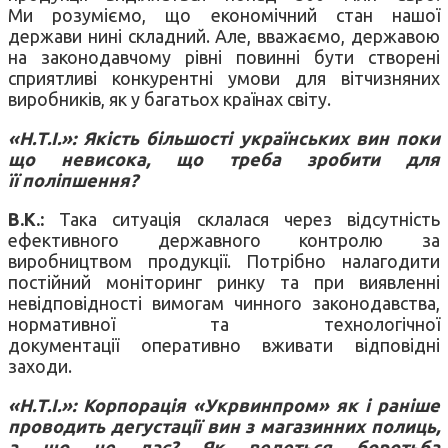
Ми розуміємо, що економічний стан нашої
держави нині складний. Але, вважаємо, державою
на законодавчому рівні повинні бути створені
сприятливі конкурентні умови для вітчизняних
виробників, як у багатьох країнах світу.
«Н.Т.І.»: Якість більшості українських вин поки
що невисока, що треба зробити для
її поліпшення?
В.К.:
Така ситуація склалася через відсутність
ефективного державного контролю за
виробництвом продукції. Потрібно налагодити
постійний моніторинг ринку та при виявленні
невідповідності вимогам чинного законодавства,
нормативної та технологічної
документації оперативно вживати відповідні
заходи.
«Н.Т.І.»: Корпорація «Укрвинпром» як і раніше
проводить дегустації вин з магазинних полиць,
а що це дає? Як ведеться боротьба