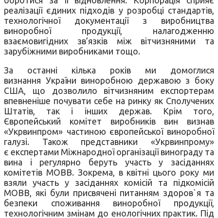
реалізації єдиних підходів у розробці стандартів,
технологічної документації з виробництва
виноробної продукції, налагодженню
взаємовигідних зв’язків між вітчизняними та
зарубіжними виробниками тощо.
За останні кілька років ми домоглися
визнання України виноробною державою з боку
США, що дозволило вітчизняним експортерам
впевненіше почувати себе на ринку як Сполучених
Штатів, так і інших держав. Крім того,
Європейський комітет виробників вин визнав
«Укрвинпром» частиною європейської виноробної
галузі. Також представники «Укрвинпрому»
є експертами Міжнародної організації винограду та
вина і регулярно беруть участь у засіданнях
комітетів МОВВ. Зокрема, в квітні цього року ми
взяли участь у засіданнях комісій та підкомісій
МОВВ, які були присвячені питанням здоров`я та
безпеки споживання виноробної продукції,
технологічним змінам до енологічних практик. Під