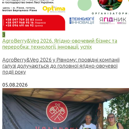
3
AgroBerry&Veg 2026. Ягідно-овочевий бізнес та
переробка: технології, інновації, успіх
AgroBerry&Veg 2026 у Рівному: провідні компанії
галузі долучаються до головної ягідно-овочевої
події року
05.08.2026