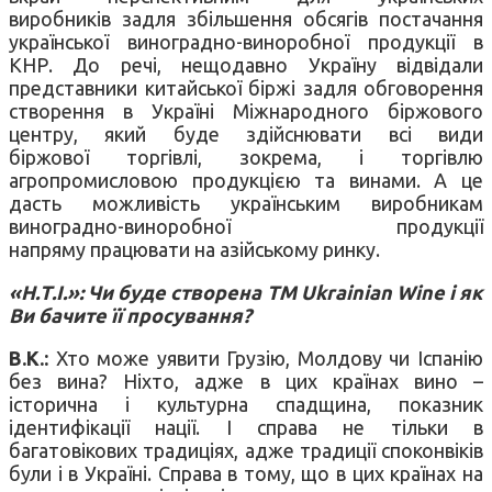
виробників задля збільшення обсягів постачання
української виноградно-виноробної продукції в
КНР. До речі, нещодавно Україну відвідали
представники китайської біржі задля обговорення
створення в Україні Міжнародного біржового
центру, який буде здійснювати всі види
біржової торгівлі, зокрема, і торгівлю
агропромисловою продукцією та винами. А це
дасть можливість українським виробникам
виноградно-виноробної продукції
напряму працювати на азійському ринку.
«Н.Т.І.»: Чи буде створена ТМ Ukrainian Wine і як
Ви бачите її просування?
В.К.:
Хто може уявити Грузію, Молдову чи Іспанію
без вина? Ніхто, адже в цих країнах вино –
історична і культурна спадщина, показник
ідентифікації нації. І справа не тільки в
багатовікових традиціях, адже традиції споконвіків
були і в Україні. Справа в тому, що в цих країнах на