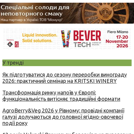
У тренді
Як підготуватися до сезону переробки винограду
2026: практичний семінар на KRITSKI WINERY
Трансформація ринку напоїв у Європі:
функціональність витісняє традиційні формати
AgroBerry&Veg 2026 у Рівному: провідні компанії
галузі долучаються до головної ягідно-овочевої
події року