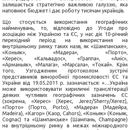
залишається стратегічно важливою галуззю, яка
наповнює бюджет і дає роботу тисячам українців.
Що стосується використання географічних
найменувань, то, відповідно до Угоди про
асоціацію між Україною та ЄС, у нас діє 10-річний
перехідний період на використання на
внутрішньому ринку таких назв, як «Шампанське»,
«Коньяк», «Мадера», «Порто»,
«Херес», «Кальвадос», «Граппа», «Аніс»,
«Арманьяк», «Малага», «Марсала», «Токай». Крім
того, Узгодженим протоколом зустрічі
представників виноробної промисловості ЄС та
України від 19.05.2011 р. зазначається: «…Україна
може використовувати кириличні транслітерації
деяких чутливих географічних зазначень ЄС
(зокрема, «Херес» (Херес, Jerez/Sherry/Xerez),
«Порто» (Порто, Porto), «Мадера» (Мадейра,
Madeira), «Кагор» (Каор, Cahors), «Коньяк» (Коньяк,
Cognac) та «Шампанське» (Шампань, Champagne)
на внутрішньому ринку в межах міжнародного