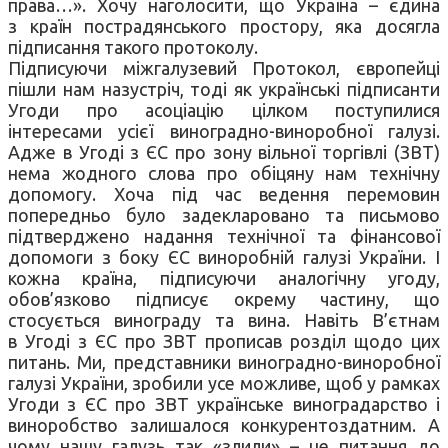
права…». Хочу наголосити, що Україна – єдина
з країн пострадянського простору, яка досягла
підписання такого протоколу.
Підписуючи міжгалузевий Протокол, європейці
пішли нам назустріч, тоді як українські підписанти
Угоди про асоціацію цілком поступилися
інтересами усієї виноградно-виноробної галузі.
Адже в Угоді з ЄС про зону вільної торгівлі (ЗВТ)
нема жодного слова про обіцяну нам технічну
допомогу. Хоча під час ведення перемовин
попередньо було задекларовано та письмово
підтверджено надання технічної та фінансової
допомоги з боку ЄС виноробній галузі України. І
кожна країна, підписуючи аналогічну угоду,
обов’язково підписує окрему частину, що
стосується винограду та вина. Навіть В’єтнам
в Угоді з ЄС про ЗВТ прописав розділ щодо цих
питань. Ми, представники виноградно-виноробної
галузі України, зробили усе можливе, щоб у рамках
Угоди з ЄС про ЗВТ українське виноградарство і
виноробство залишалося конкурентоздатним. А
чому нашу галузь так «злили» – це питання до