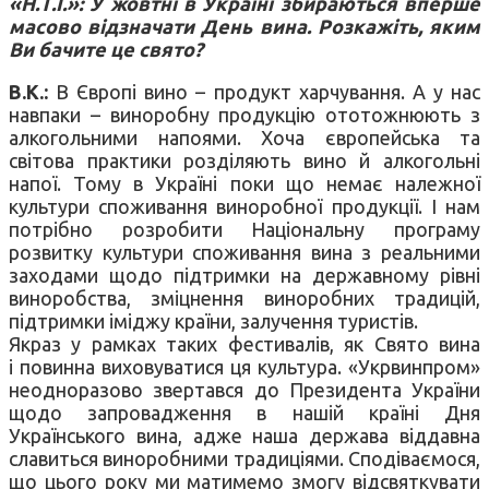
«Н.Т.І.»: У жовтні в Україні збираються вперше
масово відзначати День вина. Розкажіть, яким
Ви бачите це свято?
В.К.:
В Європі вино – продукт харчування. А у нас
навпаки – виноробну продукцію ототожнюють з
алкогольними напоями. Хоча європейська та
світова практики розділяють вино й алкогольні
напої. Тому в Україні поки що немає належної
культури споживання виноробної продукції. І нам
потрібно розробити Національну програму
розвитку культури споживання вина з реальними
заходами щодо підтримки на державному рівні
виноробства, зміцнення виноробних традицій,
підтримки іміджу країни, залучення туристів.
Якраз у рамках таких фестивалів, як Свято вина
і повинна виховуватися ця культура. «Укрвинпром»
неодноразово звертався до Президента України
щодо запровадження в нашій країні Дня
Українського вина, адже наша держава віддавна
славиться виноробними традиціями. Сподіваємося,
що цього року ми матимемо змогу відсвяткувати