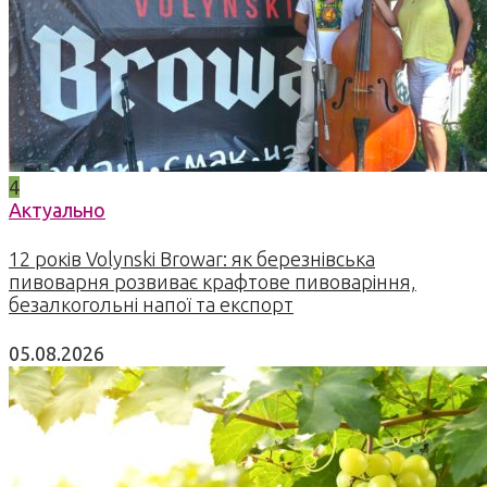
4
Актуально
12 років Volynski Browar: як березнівська
пивоварня розвиває крафтове пивоваріння,
безалкогольні напої та експорт
05.08.2026