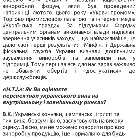
виноробний форум, який був проведений
наприкінці лютого цього року «Укрвинпромом»,
Торгово-промисловою палатою та інтернет-медіа
«Українська правда». За підсумками Форуму
центральним органам виконавчої влади надіслані
звернення учасників заходу і, що найважливіше, це
дало свої перші результати: і Мінфін, і Державна
фіскальна служба України визнали доцільними
зауваження виноробів та запевнили нас у
підтримці. Тому перш за все для нас зараз важливо
не збавляти обертів і «достукатися» до
держслужбовців.
«Н.Т.І.»: Як Ви оцінюєте
перспективи українського вина на
внутрішньому і зовнішньому ринках?
В.К.:
Українські коньяки, шампанські, ігристі та
тихі вина, безсумнівно, заслуговують на високу
оцінку. Звісно, ми не можемо говорити про всю
виноробну продукцію, і це нормально для будь-