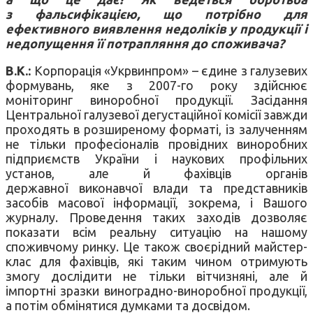
з фальсифікацією, що потрібно для
ефективного виявлення недоліків у продукції і
недопущення її потрапляння до споживача?
В.К.:
Корпорація «Укрвинпром» – єдине з галузевих
формувань, яке з 2007-го року здійснює
моніторинг виноробної продукції. Засідання
Центральної галузевої дегустаційної комісії завжди
проходять в розширеному форматі, із залученням
не тільки професіоналів провідних виноробних
підприємств України і наукових профільних
установ, але й фахівців органів
державної виконавчої влади та представників
засобів масової інформації, зокрема, і Вашого
журналу. Проведення таких заходів дозволяє
показати всім реальну ситуацію на нашому
споживчому ринку. Це також своєрідний майстер-
клас для фахівців, які таким чином отримують
змогу дослідити не тільки вітчизняні, але й
імпортні зразки виноградно-виноробної продукції,
а потім обмінятися думками та досвідом.