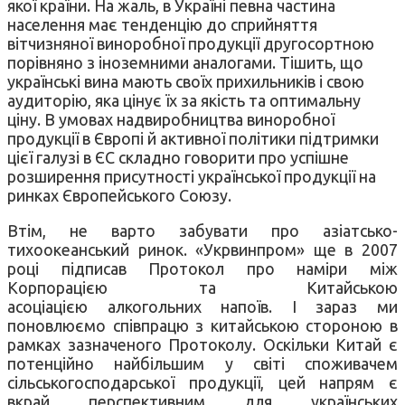
якої країни. На жаль, в Україні певна частина
населення має тенденцію до сприйняття
вітчизняної виноробної продукції другосортною
порівняно з іноземними аналогами. Тішить, що
українські вина мають своїх прихильників і свою
аудиторію, яка цінує їх за якість та оптимальну
ціну. В умовах надвиробництва виноробної
продукції в Європі й активної політики підтримки
цієї галузі в ЄС складно говорити про успішне
розширення присутності української продукції на
ринках Європейського Союзу.
Втім, не варто забувати про азіатсько-
тихоокеанський ринок. «Укрвинпром» ще в 2007
році підписав Протокол про наміри між
Корпорацією та Китайською
асоціацією алкогольних напоїв. І зараз ми
поновлюємо співпрацю з китайською стороною в
рамках зазначеного Протоколу. Оскільки Китай є
потенційно найбільшим у світі споживачем
сільськогосподарської продукції, цей напрям є
вкрай перспективним для українських