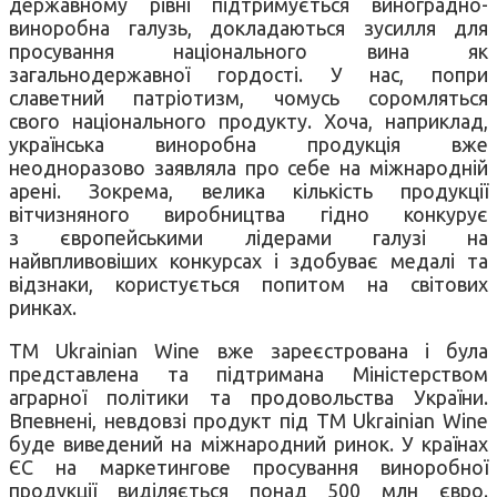
державному рівні підтримується виноградно-
виноробна галузь, докладаються зусилля для
просування національного вина як
загальнодержавної гордості. У нас, попри
славетний патріотизм, чомусь соромляться
свого національного продукту. Хоча, наприклад,
українська виноробна продукція вже
неодноразово заявляла про себе на міжнародній
арені. Зокрема, велика кількість продукції
вітчизняного виробництва гідно конкурує
з європейськими лідерами галузі на
найвпливовіших конкурсах і здобуває медалі та
відзнаки, користується попитом на світових
ринках.
ТМ Ukrainian Wine вже зареєстрована і була
представлена та підтримана Міністерством
аграрної політики та продовольства України.
Впевнені, невдовзі продукт під ТМ Ukrainian Wine
буде виведений на міжнародний ринок. У країнах
ЄС на маркетингове просування виноробної
продукції виділяється понад 500 млн євро.