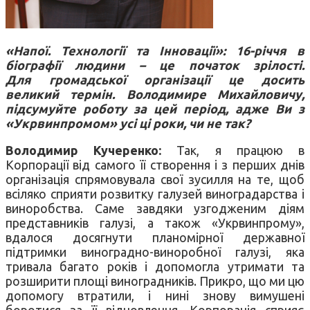
«Напої. Технології та Інновації»: 16-річчя в
біографії людини – це початок зрілості.
Для громадської організації це досить
великий термін. Володимире Михайловичу,
підсумуйте роботу за цей період, адже Ви з
«Укрвинпромом» усі ці роки, чи не так?
Володимир Кучеренко:
Так, я працюю в
Корпорації від самого її створення і з перших днів
організація спрямовувала свої зусилля на те, щоб
всіляко сприяти розвитку галузей виноградарства і
виноробства. Саме завдяки узгодженим діям
представників галузі, а також «Укрвинпрому»,
вдалося досягнути планомірної державної
підтримки виноградно-виноробної галузі, яка
тривала багато років і допомогла утримати та
розширити площі виноградників. Прикро, що ми цю
допомогу втратили, і нині знову вимушені
боротися за її відновлення. Корпорація сприяє