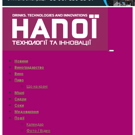
Новини
Виноградарство
Вино
Пиво
Що на крані
Міцні
Сидри
Соки
Медоваріння
Події
Календар
Фото / Відео