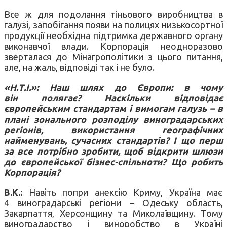
Все ж для подолання тіньового виробництва в
галузі, запобігання появи на полицях низькосортної
продукції необхідна підтримка державного органу
виконавчої влади. Корпорація неодноразово
зверталася до Мінагрополітики з цього питання,
але, на жаль, відповіді так і не було.
«Н.Т.І.»: Наш шлях до Європи: в чому
він полягає? Наскільки відповідає
європейським стандартам і вимогам галузь – в
плані зонального розподілу виноградарських
регіонів, використання географічних
найменувань, сучасних стандартів? І що перш
за все потрібно зробити, щоб відкрити шлюзи
до європейської бізнес-спільноти? Що робить
Корпорація?
В.К.:
Навіть попри анексію Криму, Україна має
4 виноградарські регіони – Одеську область,
Закарпаття, Херсонщину та Миколаївщину. Тому
виноградарство і виноробство в Україні