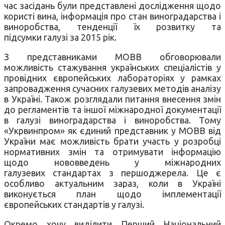
час засідань були представлені дослідження щодо
користі вина, інформація про стан виноградарства і
виноробства, тенденції їх розвитку та
підсумки галузі за 2015 рік.
З представниками МОВВ обговорювали
можливість стажування українських спеціалістів у
провідних європейських лабораторіях у рамках
запровадження сучасних галузевих методів аналізу
в Україні. Також розглядали питання внесення змін
до регламентів та іншої міжнародної документації
в галузі виноградарства і виноробства. Тому
«Укрвинпром» як єдиний представник у МОВВ від
України має можливість брати участь у розробці
нормативних змін та отримувати інформацію
щодо нововведень у міжнародних
галузевих стандартах з першоджерела. Це є
особливо актуальним зараз, коли в Україні
виконується план щодо імплементації
європейських стандартів у галузі.
Окремо хочу виділити Перший Національний