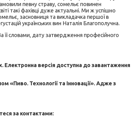
 замовили певну страву, сомельє повинен
іті такі фахівці дуже актуальні. Ми ж успішно
сомельє, засновниця та викладачка першої в
густацій українських вин Наталія Благополучна.
За її словами, дату затвердження професійного
х. Електронна версія доступна до завантаження
м «Пиво. Технології та Інновації». Адже з
.
теся за контактами: