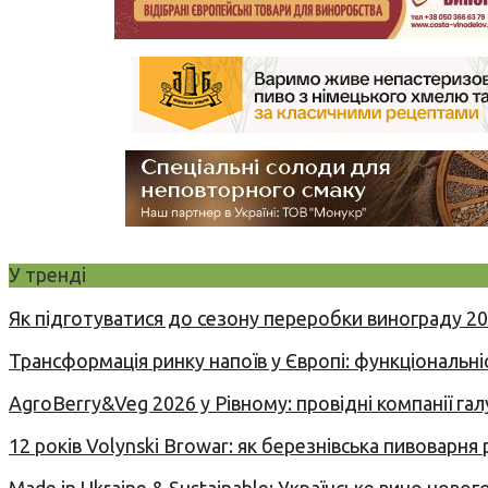
У тренді
Як підготуватися до сезону переробки винограду 2
Трансформація ринку напоїв у Європі: функціональні
AgroBerry&Veg 2026 у Рівному: провідні компанії гал
12 років Volynski Browar: як березнівська пивоварня