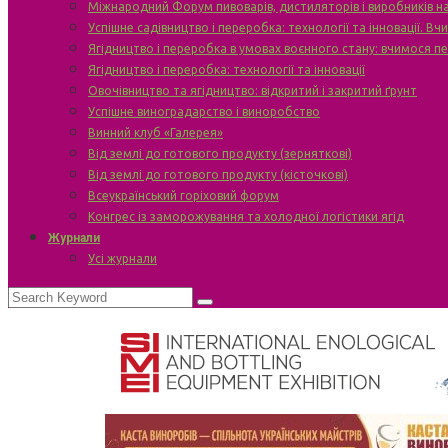
Міжнародний Форум пивоварів, дистиляторів і виробників н
Успішне садівництво і переробка: технології та інновації. В
Ягідництво і переробка в умовах воєнного стану: вчимося п
Ягідництво і переробка: технології та інновації
Овочівництво та ягідництво: відкритий і закритий ґрунт
Успішне виноградарство і виноробство
Винний клуб «Галерея»
Від землі до готового продукту (зерняткові)
Від землі до готового продукту (кісточкові)
Всеукраїнський горіховий форум
Конгрес із заморожування та холодної логістики ягід
Журнали
Усі журнали