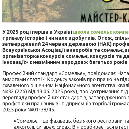
У 2025 році перша в Україні
школа сомельє компа
тривалу історію і чимало здобутків. Отож, спіль
затверджений 24 червня державою (НАК) профес
Всеукраїнської Асоціації виноробів та сомельє, 
організаторка конкурсів сомельє, конкурсів та д
Інновації» є незмінним впродовж багатьох рокі
Професійний стандарт «Сомельє», повідомляє Наталі
вимогами статті 4 Кодексу законів про працю на під
схваленого рішенням Національного агентства кваліф
№32 (226) від 13.06. 2025 року), про дотримання п
перегляду професійних стандартів, затвердженого по
профспілки працівників і підприємців торгівлі гро
2025 року №01-38/45.
«Сомельє – це фахівець, без якого ресторани та
алкоголі, сигарах, сирах. Він розбирається в г