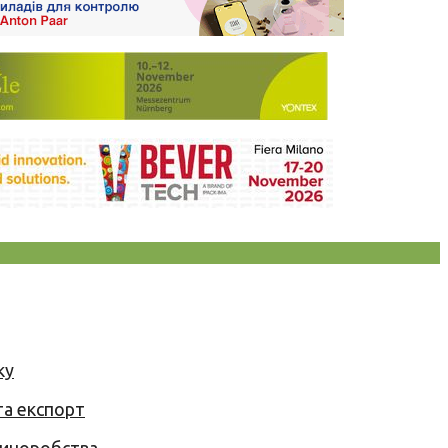
ку
та експорт