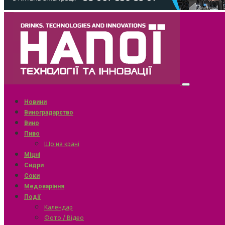
Новини
Виноградарство
Вино
Пиво
Що на крані
Міцні
Сидри
Соки
Медоваріння
Події
Календар
Фото / Відео