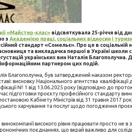
нії «Майстер-клас»
відсвяткувала 25-річчя від дн
но з
Академією праці, соціальних відносин і туриз
ійний стандарт «Сомельє». Про це в соціальній 
засновниця та викладачка першої в Україні школи
егустацій українських вин Наталія Благополучна. Д
в інформаційним партнером цих подій.
я Благополучна, був затверджений наказом ректора А
ставі: висновку Національного агентства кваліфікаці
ікації № 1 від 13.06.2025 року (відповідно до проток
ід час підготовки проєкту професійного стандарту ви
становою Кабінету Міністрів від 31 травня 2017 року
мадського харчування та послуг щодо погодження проє
 винокомпанії високого рівня працювати просто не в з
астрономічних поєднаннях, що вкрай важливо для солі