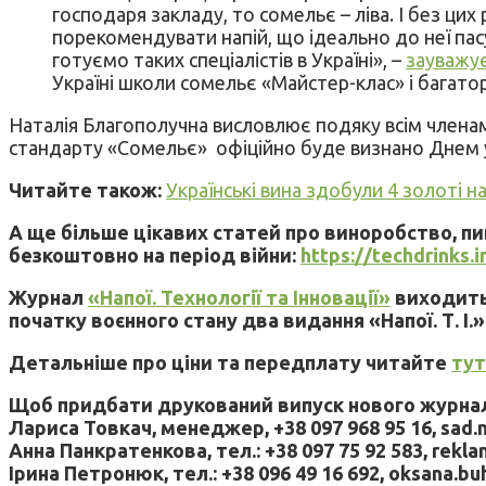
господаря закладу, то сомельє – ліва. І без ци
порекомендувати напій, що ідеально до неї пасує
готуємо таких спеціалістів в Україні», –
зауважу
Україні школи сомельє «Майстер-клас» і багатор
Наталія Благополучна висловлює подяку всім членам 
стандарту «Сомельє» офіційно буде визнано Днем у
Читайте також:
Українські вина здобули 4 золоті 
А ще більше цікавих статей про виноробство, п
безкоштовно на період війни:
https://techdrinks.
Журнал
«Напої. Технології та Інновації»
виходить 
початку воєнного стану два видання «Напої. Т. І.»
Детальніше про ціни та передплату читайте
тут
Щоб придбати друкований випуск нового журналу
Лариса Товкач, менеджер, +38 097 968 95 16, sad.
Анна Панкратенкова, тел.: +38 097 75 92 583, rekl
Ірина Петронюк, тел.: +38 096 49 16 692, oksana.b