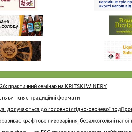
026: практичний семінар на KRITSKI WINERY
сть витісняє традиційні формати
узі долучаються до головної ягідно-овочевої події ро
 розвиває крафтове пивоваріння, безалкогольні напої 