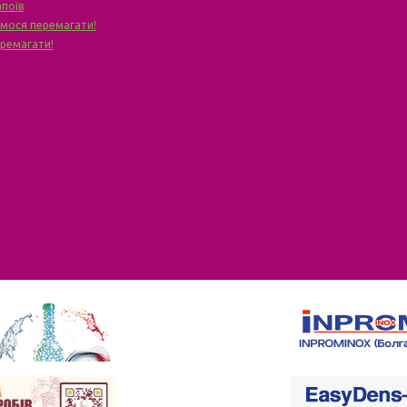
апоїв
чимося перемагати!
еремагати!