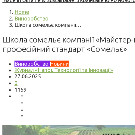
Made in Ukraine & Sustainable: Українське вино но
Home
Виноробство
Школа сомельє компанії…
Школа сомельє компанії «Майстер-
професійний стандарт «Сомельє»
Виноробство
Новини
Журнал «Напої. Технології та Інновації»
27.06.2025
0
1159