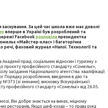
я заснування. За цей час школа вже має доволі
му
вперше в Україні був розроблений та
мережі Facebook
розповіла
президентка
 сомельє «Майстер-клас» і багаторічна
о речі, фаховий журнал «Напої. Технології та
кадемії праці, соціальних відносин і туризму з
ї до проєкту професійного стандарту «Сомельє»,
олу засідання Національного агентства кваліфікації
мог Порядку розроблення, введення в дію та
 №373 (зі змінами); висновку Всеукраїнської
кту професійного стандарту «Сомельє» від 26.05.
мозі. Він добре знається на винах, міцному
дних ресторанів. Якщо шеф-кухар – то права рука