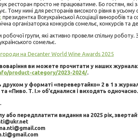
х рук ресторан просто не працюватиме. Бо гостям, які
. Тому нині для ресторанів високого рівня в усьому св
є
президентка Всеукраїнської Асоціації виноробів та 
ічна організаторка конкурсів сомельє, конкурсів та де
робочої групи, які активно провели спільну роботу. 
країнського сомельє.
нагороди на Decanter World Wine Awards 2025
ивоваріння ви можете прочитати у наших журнала
info/product-category/2023-2024/
.
друком у форматі «перевертайко» 2 в 1 з журнало
 та «Пиво. Т. І.» об’єдналися і виходять одночасно
.
 або передплатити видання на 2025 рік, звертай
nti@ukr.net
ama.nti@gmail.com
uh.ti@gmail.com