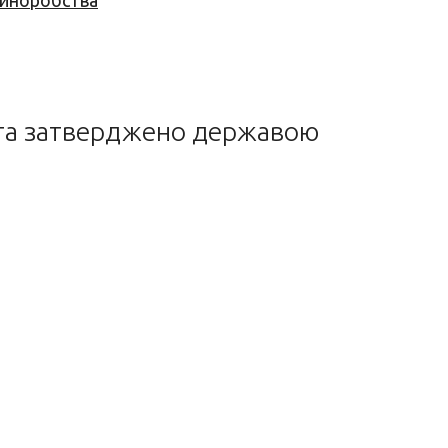
 виноробства
 та затверджено державою