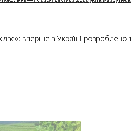
вого покоління — як ESG-практики формують майбутнє
клас»: вперше в Україні розроблено