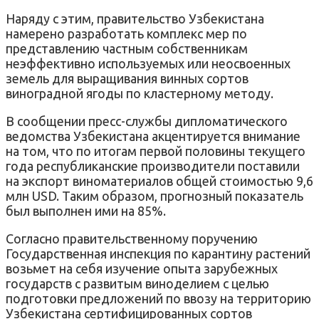
Наряду с этим, правительство Узбекистана
намерено разработать комплекс мер по
представлению частным собственникам
неэффективно используемых или неосвоенных
земель для выращивания винных сортов
виноградной ягоды по кластерному методу.
В сообщении пресс-службы дипломатического
ведомства Узбекистана акцентируется внимание
на том, что по итогам первой половины текущего
года республиканские производители поставили
на экспорт виноматериалов общей стоимостью 9,6
млн USD. Таким образом, прогнозный показатель
был выполнен ими на 85%.
Согласно правительственному поручению
Государственная инспекция по карантину растений
возьмет на себя изучение опыта зарубежных
государств с развитым виноделием с целью
подготовки предложений по ввозу на территорию
Узбекистана сертифицированных сортов