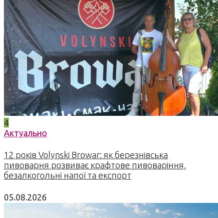
4
Актуально
12 років Volynski Browar: як березнівська
пивоварня розвиває крафтове пивоваріння,
безалкогольні напої та експорт
05.08.2026