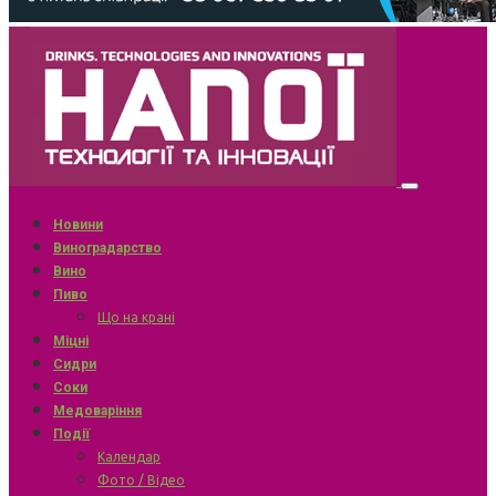
Новини
Виноградарство
Вино
Пиво
Що на крані
Міцні
Сидри
Соки
Медоваріння
Події
Календар
Фото / Відео