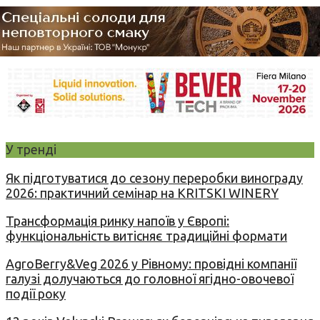
У тренді
Як підготуватися до сезону переробки винограду
2026: практичний семінар на KRITSKI WINERY
Трансформація ринку напоїв у Європі:
функціональність витісняє традиційні формати
AgroBerry&Veg 2026 у Рівному: провідні компанії
галузі долучаються до головної ягідно-овочевої
події року