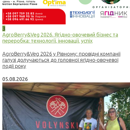
3
AgroBerry&Veg 2026. Ягідно-овочевий бізнес та
переробка: технології, інновації, успіх
AgroBerry&Veg 2026 у Рівному: провідні компанії
галузі долучаються до головної ягідно-овочевої
події року
05.08.2026