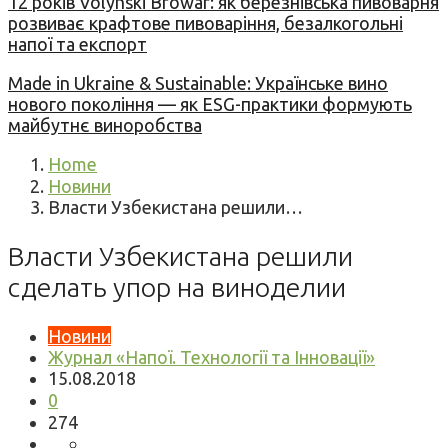
12 років Volynski Browar: як березнівська пивоварня
розвиває крафтове пивоваріння, безалкогольні
напої та експорт
Made in Ukraine & Sustainable: Українське вино
нового покоління — як ESG-практики формують
майбутнє виноробства
Home
Новини
Власти Узбекистана решили…
Власти Узбекистана решили
сделать упор на виноделии
Новини
Журнал «Напої. Технології та Інновації»
15.08.2018
0
274