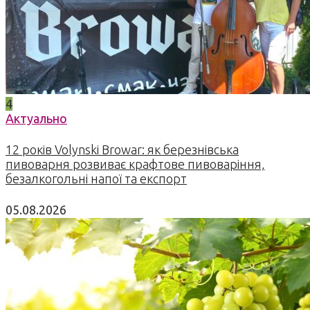
4
Актуально
12 років Volynski Browar: як березнівська
пивоварня розвиває крафтове пивоваріння,
безалкогольні напої та експорт
05.08.2026