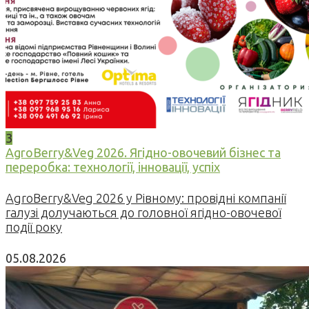
3
AgroBerry&Veg 2026. Ягідно-овочевий бізнес та
переробка: технології, інновації, успіх
AgroBerry&Veg 2026 у Рівному: провідні компанії
галузі долучаються до головної ягідно-овочевої
події року
05.08.2026