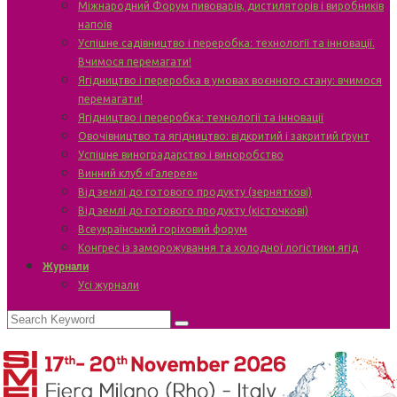
Міжнародний Форум пивоварів, дистиляторів і виробників
напоїв
Успішне садівництво і переробка: технології та інновації.
Вчимося перемагати!
Ягідництво і переробка в умовах воєнного стану: вчимося
перемагати!
Ягідництво і переробка: технології та інновації
Овочівництво та ягідництво: відкритий і закритий ґрунт
Успішне виноградарство і виноробство
Винний клуб «Галерея»
Від землі до готового продукту (зерняткові)
Від землі до готового продукту (кісточкові)
Всеукраїнський горіховий форум
Конгрес із заморожування та холодної логістики ягід
Журнали
Усі журнали