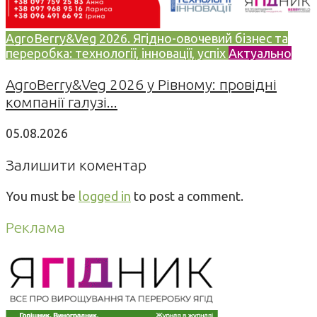
AgroBerry&Veg 2026. Ягідно-овочевий бізнес та
переробка: технології, інновації, успіх
Актуально
AgroBerry&Veg 2026 у Рівному: провідні
компанії галузі...
05.08.2026
Залишити коментар
You must be
logged in
to post a comment.
Реклама