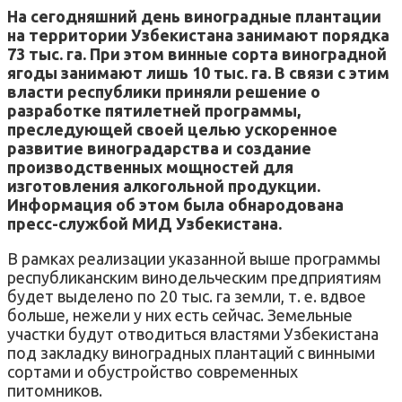
На сегодняшний день виноградные плантации
на территории Узбекистана занимают порядка
73 тыс. га. При этом винные сорта виноградной
ягоды занимают лишь 10 тыс. га. В связи с этим
власти республики приняли решение о
разработке пятилетней программы,
преследующей своей целью ускоренное
развитие виноградарства и создание
производственных мощностей для
изготовления алкогольной продукции.
Информация об этом была обнародована
пресс-службой МИД Узбекистана.
В рамках реализации указанной выше программы
республиканским винодельческим предприятиям
будет выделено по 20 тыс. га земли, т. е. вдвое
больше, нежели у них есть сейчас. Земельные
участки будут отводиться властями Узбекистана
под закладку виноградных плантаций с винными
сортами и обустройство современных
питомников.