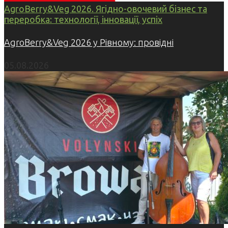
AgroBerry&Veg 2026. Ягідно-овочевий бізнес та
переробка: технології, інновації, успіх
AgroBerry&Veg 2026 у Рівному: провідні
05.08.2026