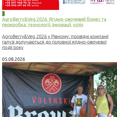
3
AgroBerry&Veg 2026. Ягідно-овочевий бізнес та
переробка: технології, інновації, успіх
AgroBerry&Veg 2026 у Рівному: провідні компанії
галузі долучаються до головної ягідно-овочевої
події року
05.08.2026