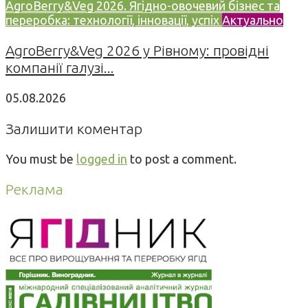
AgroBerry&Veg 2026. Ягідно-овочевий бізнес та
переробка: технології, інновації, успіх
Актуально
AgroBerry&Veg 2026 у Рівному: провідні
компанії галузі...
05.08.2026
Залишити коментар
You must be
logged in
to post a comment.
Реклама