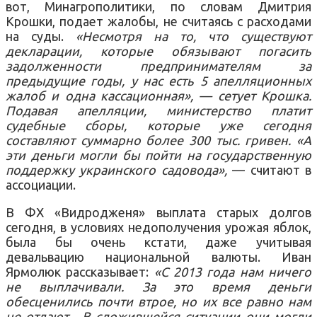
вот, Минагрополитики, по словам Дмитрия
Крошки, подает жалобы, не считаясь с расходами
на суды.
«Несмотря на то, что существуют
декларации, которые обязывают погасить
задолженности предпринимателям за
предыдущие годы, у нас есть 5 апелляционных
жалоб и одна кассационная», — сетует Крошка.
Подавая апелляции, министерство платит
судебные сборы, которые уже сегодня
составляют суммарно более 300 тыс. гривен. «А
эти деньги могли бы пойти на государственную
поддержку украинского садовода»,
— считают в
ассоциации.
В ФХ «Видродженя» выплата старых долгов
сегодня, в условиях недополучения урожая яблок,
была бы очень кстати, даже учитывая
девальвацию национальной валюты. Иван
Ярмолюк рассказывает:
«С 2013 года нам ничего
не выплачивали. За это время деньги
обесценились почти втрое, но их все равно нам
не отдают. В сложившейся ситуации они могли