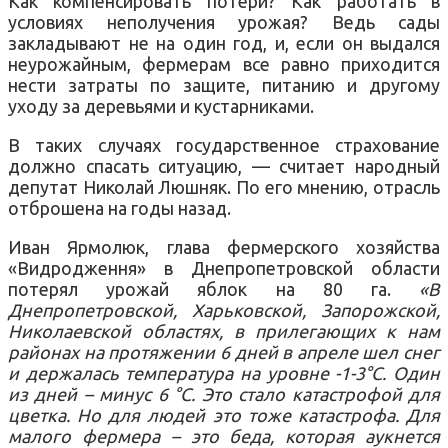
Как компенсировать потери? Как работать в
условиях неполучения урожая? Ведь сады
закладывают не на один год, и, если он выдался
неурожайным, фермерам все равно приходится
нести затраты по защите, питанию и другому
уходу за деревьями и кустарниками.
В таких случаях государственное страхование
должно спасать ситуацию, — считает народный
депутат Николай Люшняк. По его мнению, отрасль
отброшена на годы назад.
Иван Ярмолюк, глава фермерского хозяйства
«Видродження» в Днепропетровской области
потерял урожай яблок на 80 га.
«В
Днепропетровской, Харьковской, Запорожской,
Николаевской областях, в прилегающих к нам
районах на протяжении 6 дней в апреле шел снег
и держалась температура на уровне -1-3°C. Один
из дней – минус 6 °C. Это стало катастрофой для
цветка. Но для людей это тоже катастрофа. Для
малого фермера – это беда, которая аукнется