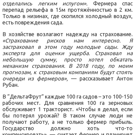
отделались легким испугом».
Фермера спас
перепад рельефа в 15м протяжённостью в 2 км.
Только в низинах, где скопился холодный воздух,
есть повреждения сада.
В хозяйстве возлагают надежду на страхование.
«Страхование рисков нам интересно. Я
застраховал в этом году молодые сады. Жду
эксперта для оценки ущерба. Страховал на
небольшую сумму, просто хотел обкатать
механизм страхования. В 2018 году, по моим
прогнозам, к страховым компаниям будут стоять
очереди из фермеров»,
— рассказывает Антон
Рубан.
В “ДельтаФрут” каждые 100 га садов – это 100-150
рабочих мест. Для сравнения 100 га зерновых
обслуживает 1 тракторист. «Чтобы я делал, если
бы потерял урожай? В таком случае люди не
получают работу, а не только фермер прибыль.
Государство должно хоть что-то
компенсировать», — считает фермер и планирует