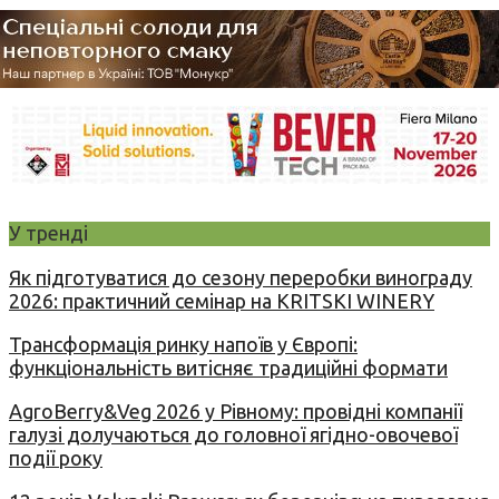
У тренді
Як підготуватися до сезону переробки винограду
2026: практичний семінар на KRITSKI WINERY
Трансформація ринку напоїв у Європі:
функціональність витісняє традиційні формати
AgroBerry&Veg 2026 у Рівному: провідні компанії
галузі долучаються до головної ягідно-овочевої
події року