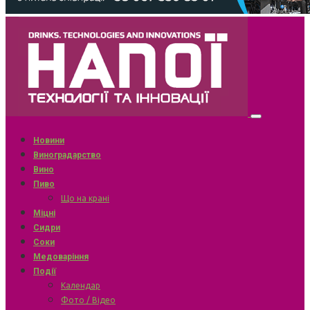
Новини
Виноградарство
Вино
Пиво
Що на крані
Міцні
Сидри
Соки
Медоваріння
Події
Календар
Фото / Відео