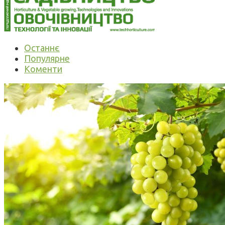
Останнє
Популярне
Коменти