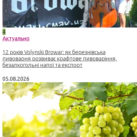
4
Актуально
12 років Volynski Browar: як березнівська
пивоварня розвиває крафтове пивоваріння,
безалкогольні напої та експорт
05.08.2026