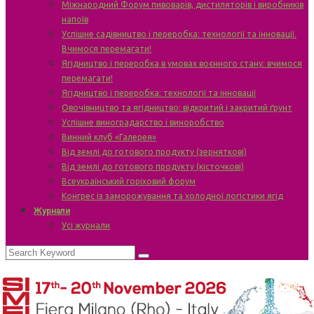
Міжнародний Форум пивоварів, дистиляторів і виробників
напоїв
Успішне садівництво і переробка: технології та інновації.
Вчимося перемагати!
Ягідництво і переробка в умовах воєнного стану: вчимося
перемагати!
Ягідництво і переробка: технології та інновації
Овочівництво та ягідництво: відкритий і закритий ґрунт
Успішне виноградарство і виноробство
Винний клуб «Галерея»
Від землі до готового продукту (зерняткові)
Від землі до готового продукту (кісточкові)
Всеукраїнський горіховий форум
Конгрес із заморожування та холодної логістики ягід
Журнали
Усі журнали