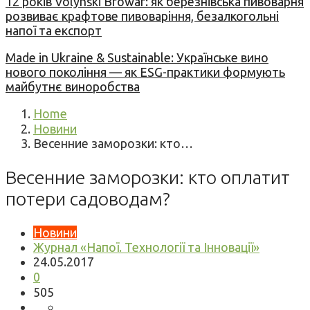
12 років Volynski Browar: як березнівська пивоварня
розвиває крафтове пивоваріння, безалкогольні
напої та експорт
Made in Ukraine & Sustainable: Українське вино
нового покоління — як ESG-практики формують
майбутнє виноробства
Home
Новини
Весенние заморозки: кто…
Весенние заморозки: кто оплатит
потери садоводам?
Новини
Журнал «Напої. Технології та Інновації»
24.05.2017
0
505