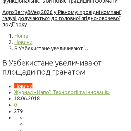
функціональність витісняє традиційні формати
AgroBerry&Veg 2026 у Рівному: провідні компанії
галузі долучаються до головної ягідно-овочевої
події року
Home
Новини
В Узбекистане увеличивают…
В Узбекистане увеличивают
площади под гранатом
Новини
Журнал «Напої. Технології та Інновації»
18.06.2018
0
279