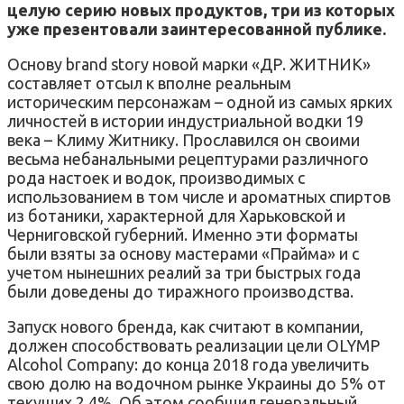
целую серию новых продуктов, три из которых
уже презентовали заинтересованной публике.
Основу brand story новой марки «ДР. ЖИТНИК»
составляет отсыл к вполне реальным
историческим персонажам – одной из самых ярких
личностей в истории индустриальной водки 19
века – Климу Житнику. Прославился он своими
весьма небанальными рецептурами различного
рода настоек и водок, производимых с
использованием в том числе и ароматных спиртов
из ботаники, характерной для Харьковской и
Черниговской губерний. Именно эти форматы
были взяты за основу мастерами «Прайма» и с
учетом нынешних реалий за три быстрых года
были доведены до тиражного производства.
Запуск нового бренда, как считают в компании,
должен способствовать реализации цели OLYMP
Alcohol Company: до конца 2018 года увеличить
свою долю на водочном рынке Украины до 5% от
текущих 2,4%. Об этом сообщил генеральный