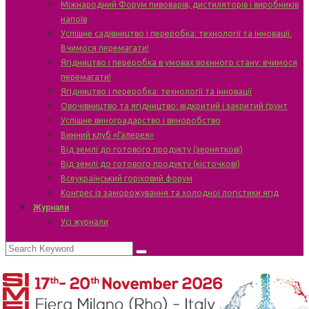
Міжнародний Форум пивоварів, дистиляторів і виробників
напоїв
Успішне садівництво і переробка: технології та інновації.
Вчимося перемагати!
Ягідництво і переробка в умовах воєнного стану: вчимося
перемагати!
Ягідництво і переробка: технології та інновації
Овочівництво та ягідництво: відкритий і закритий ґрунт
Успішне виноградарство і виноробство
Винний клуб «Галерея»
Від землі до готового продукту (зерняткові)
Від землі до готового продукту (кісточкові)
Всеукраїнський горіховий форум
Конгрес із заморожування та холодної логістики ягід
Журнали
Усі журнали