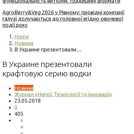
функціональність витісняє традиційні формати
AgroBerry&Veg 2026 у Рівному: провідні компанії
галузі долучаються до головної ягідно-овочевої
події року
Home
Новини
В Украине презентовали…
В Украине презентовали
крафтовую серию водки
Новини
Журнал «Напої. Технології та Інновації»
23.05.2018
0
405