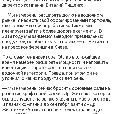
директор компании Виталий Тищенко.
— Мы намерены расширять долю на водочном
рынке. У нас есть свой сформированный портфель,
с которым мы сейчас работаем. Также мы
планируем зайти в более дорогие сегменты. В
2018 году мы займемся выводом премиальных
продуктов, не обязательно новых, — отметил он
на пресс-конференции в Киеве.
По словам гендиректора, Olymp в ближайшее
время намерен расширять мощности и направить
инвестиции на производство напитков не
водочной категории. Правда, при этом он не
уточнил, о каких продуктах идет речь.
— Мы намерены сейчас бросить основные силы на
развитие крафтовой водки «Др. Житник», которая
была запущена на рынке Украины в мае этого года.
В планах компании до сентября зайти с «Др.
Житник» в 35 тыс. торговых точек страны и до