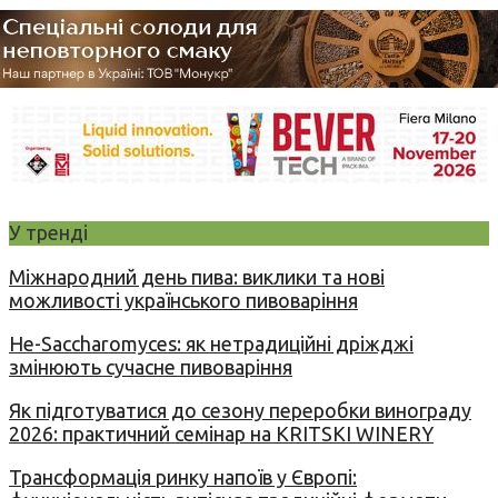
У тренді
Міжнародний день пива: виклики та нові
можливості українського пивоваріння
Не-Saccharomyces: як нетрадиційні дріжджі
змінюють сучасне пивоваріння
Як підготуватися до сезону переробки винограду
2026: практичний семінар на KRITSKI WINERY
Трансформація ринку напоїв у Європі: