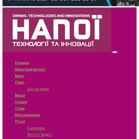
Новини
Виноградарство
Вино
Пиво
Що на крані
Міцні
Сидри
Соки
Медоваріння
Події
Календар
Фото / Відео