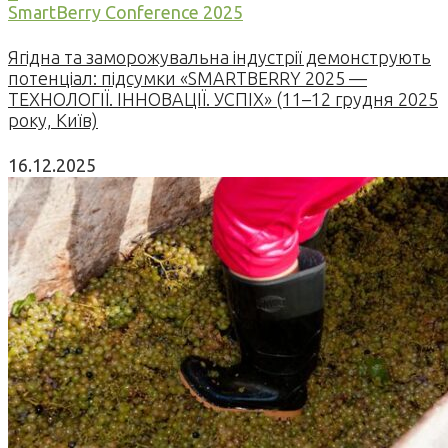
SmartBerry Conference 2025
Ягідна та заморожувальна індустрії демонструють
потенціал: підсумки «SMARTBERRY 2025 —
ТЕХНОЛОГІЇ. ІННОВАЦІЇ. УСПІХ» (11–12 грудня 2025
року, Київ)
16.12.2025