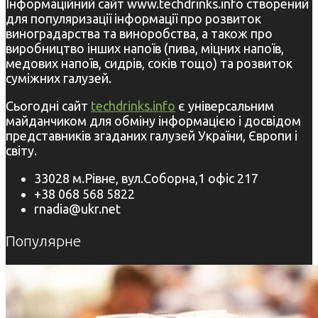
Інформаційний сайт www.techdrinks.info створений
для популяризації інформації про розвиток
виноградарства та виноробства, а також про
виробництво інших напоїв (пива, міцних напоїв,
медових напоїв, сидрів, соків тощо) та розвиток
суміжних галузей.
Сьогодні сайт
techdrinks.info
є універсальним
майданчиком для обміну інформацією і досвідом
представників згаданих галузей України, Європи і
світу.
33028 м.Рівне, вул.Соборна,1 офіс 217
+38 068 568 5822
rnadia@ukr.net
Популярне