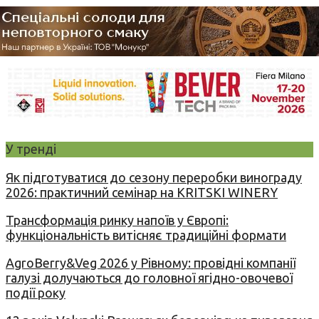
У тренді
Як підготуватися до сезону переробки винограду
2026: практичний семінар на KRITSKI WINERY
Трансформація ринку напоїв у Європі:
функціональність витісняє традиційні формати
AgroBerry&Veg 2026 у Рівному: провідні компанії
галузі долучаються до головної ягідно-овочевої
події року