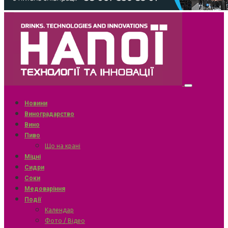
Новини
Виноградарство
Вино
Пиво
Що на крані
Міцні
Сидри
Соки
Медоваріння
Події
Календар
Фото / Відео