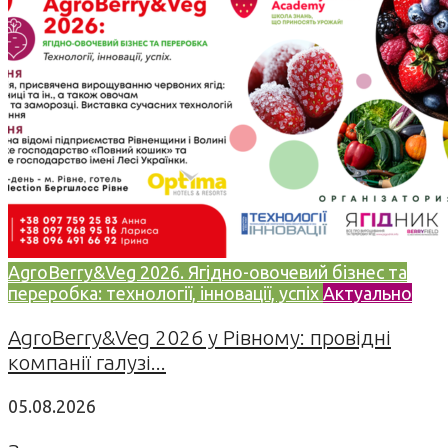
AgroBerry&Veg 2026. Ягідно-овочевий бізнес та
переробка: технології, інновації, успіх
Актуально
AgroBerry&Veg 2026 у Рівному: провідні
компанії галузі...
05.08.2026