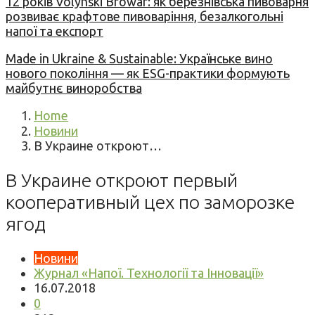
12 років Volynski Browar: як березнівська пивоварня
розвиває крафтове пивоваріння, безалкогольні
напої та експорт
Made in Ukraine & Sustainable: Українське вино
нового покоління — як ESG-практики формують
майбутнє виноробства
Home
Новини
В Украине откроют…
В Украине откроют первый
кооперативный цех по заморозке
ягод
Новини
Журнал «Напої. Технології та Інновації»
16.07.2018
0