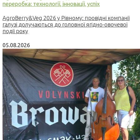
переробка: технології, інновації, успіх
AgroBerry&Veg 2026 у Рівному: провідні компанії
галузі долучаються до головної ягідно-овочевої
події року
05.08.2026