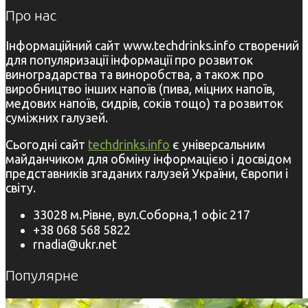
Про нас
Інформаційний сайт www.techdrinks.info створений
для популяризації інформації про розвиток
виноградарства та виноробства, а також про
виробництво інших напоїв (пива, міцних напоїв,
медових напоїв, сидрів, соків тощо) та розвиток
суміжних галузей.
Сьогодні сайт
techdrinks.info
є універсальним
майданчиком для обміну інформацією і досвідом
представників згаданих галузей України, Європи і
світу.
33028 м.Рівне, вул.Соборна,1 офіс 217
+38 068 568 5822
rnadia@ukr.net
Популярне