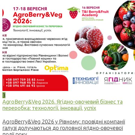
3
AgroBerry&Veg 2026. Ягідно-овочевий бізнес та
переробка: технології, інновації, успіх
AgroBerry&Veg 2026 у Рівному: провідні компанії
галузі долучаються до головної ягідно-овочевої
події року