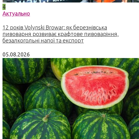
4
Актуально
12 років Volynski Browar: як березнівська
пивоварня розвиває крафтове пивоваріння,
безалкогольні напої та експорт
05.08.2026