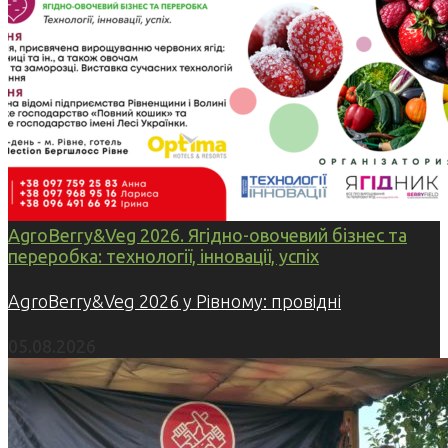
AgroBerry&Veg 2026. Ягідно-овочевий бізнес та
переробка: технології, інновації, успіх
AgroBerry&Veg 2026 у Рівному: провідні
05.08.2026