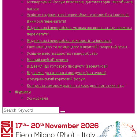
Міжнародний Форум пивоварів, дистиляторів і виробників
напоїв
Успішне садівництво і переробка: технології та інновації.
Вчимося перемагати!
Ягідництво і переробка в умовах воєнного стану: вчимося
перемагати!
Ягідництво і переробка: технології та інновації
Овочівництво та ягідництво: відкритий і закритий ґрунт
Успішне виноградарство і виноробство
Винний клуб «Галерея»
Від землі до готового продукту (зерняткові)
Від землі до готового продукту (кісточкові)
Всеукраїнський горіховий форум
Конгрес із заморожування та холодної логістики ягід
Журнали
Усі журнали