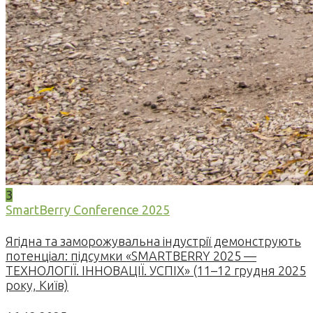
3
SmartBerry Conference 2025
Ягідна та заморожувальна індустрії демонструють
потенціал: підсумки «SMARTBERRY 2025 —
ТЕХНОЛОГІЇ. ІННОВАЦІЇ. УСПІХ» (11–12 грудня 2025
року, Київ)