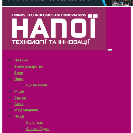
Новини
Виноградарство
Вино
Пиво
Що на крані
Міцні
Сидри
Соки
Медоваріння
Події
Календар
Фото / Відео