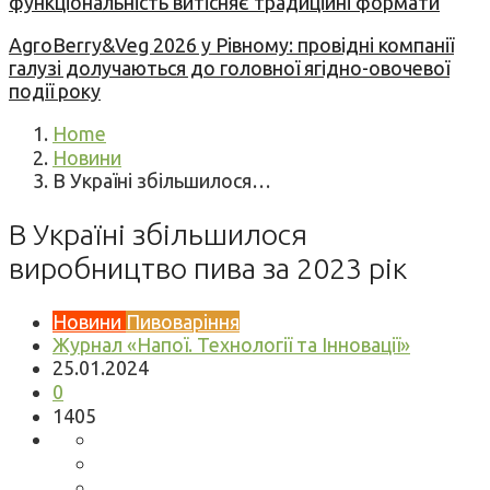
функціональність витісняє традиційні формати
AgroBerry&Veg 2026 у Рівному: провідні компанії
галузі долучаються до головної ягідно-овочевої
події року
Home
Новини
В Україні збільшилося…
В Україні збільшилося
виробництво пива за 2023 рік
Новини
Пивоваріння
Журнал «Напої. Технології та Інновації»
25.01.2024
0
1405