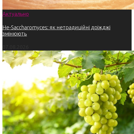
Актуально
Не-Saccharomyces: як нетрадиційні дріжджі
змінюють
07.08.2026