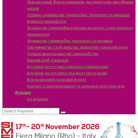
Міжнародний Форум пивоварів, дистиляторів і виробників
напоїв
Успішне садівництво і переробка: технології та інновації.
Вчимося перемагати!
Ягідництво і переробка в умовах воєнного стану: вчимося
перемагати!
Ягідництво і переробка: технології та інновації
Овочівництво та ягідництво: відкритий і закритий ґрунт
Успішне виноградарство і виноробство
Винний клуб «Галерея»
Від землі до готового продукту (зерняткові)
Від землі до готового продукту (кісточкові)
Всеукраїнський горіховий форум
Конгрес із заморожування та холодної логістики ягід
Журнали
Усі журнали