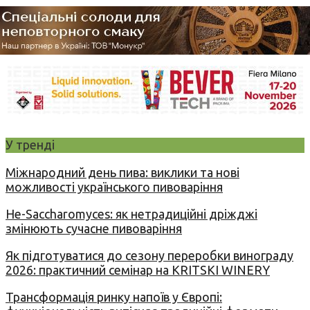
У тренді
Міжнародний день пива: виклики та нові
можливості українського пивоваріння
Не-Saccharomyces: як нетрадиційні дріжджі
змінюють сучасне пивоваріння
Як підготуватися до сезону переробки винограду
2026: практичний семінар на KRITSKI WINERY
Трансформація ринку напоїв у Європі: