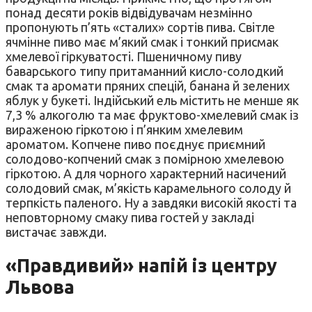
понад десяти років відвідувачам незмінно
пропонують п’ять «сталих» сортів пива. Світле
ячмінне пиво має м’який смак і тонкий присмак
хмелевої гіркуватості. Пшеничному пиву
баварського типу притаманний кисло-солодкий
смак та аромати пряних спецій, банана й зелених
яблук у букеті. Індійський ель містить не менше як
7,3 % алкоголю та має фруктово-хмелевий смак із
вираженою гіркотою і п’янким хмелевим
ароматом. Копчене пиво поєднує приємний
солодово-копчений смак з помірною хмелевою
гіркотою. А для чорного характерний насичений
солодовий смак, м’якість карамельного солоду й
терпкість паленого. Ну а завдяки високій якості та
неповторному смаку пива гостей у закладі
вистачає завжди.
«Правдивий» напій із центру
Львова