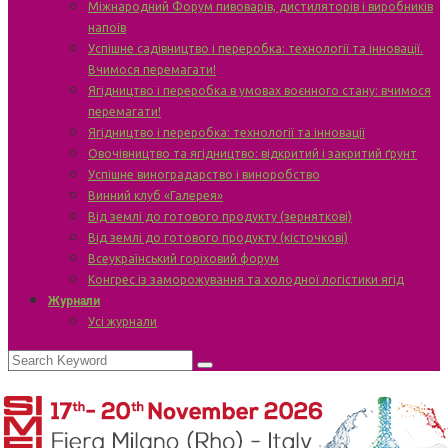
Міжнародний Форум пивоварів, дистиляторів і виробників
напоїв
Успішне садівництво і переробка: технології та інновації.
Вчимося перемагати!
Ягідництво і переробка в умовах воєнного стану: вчимося
перемагати!
Ягідництво і переробка: технології та інновації
Овочівництво та ягідництво: відкритий і закритий ґрунт
Успішне виноградарство і виноробство
Винний клуб «Галерея»
Від землі до готового продукту (зерняткові)
Від землі до готового продукту (кісточкові)
Всеукраїнський горіховий форум
Конгрес із заморожування та холодної логістики ягід
Журнали
Усі журнали