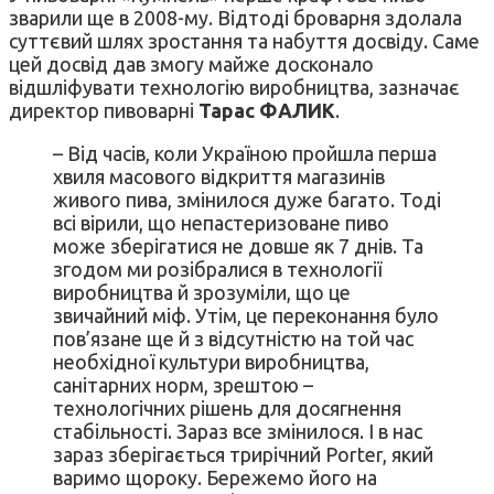
зварили ще в 2008-му. Відтоді броварня здолала
суттєвий шлях зростання та набуття досвіду. Саме
цей досвід дав змогу майже досконало
відшліфувати технологію виробництва, зазначає
директор пивоварні
Тарас ФАЛИК
.
– Від часів, коли Україною пройшла перша
хвиля масового відкриття магазинів
живого пива, змінилося дуже багато. Тоді
всі вірили, що непастеризоване пиво
може зберігатися не довше як 7 днів. Та
згодом ми розібралися в технології
виробництва й зрозуміли, що це
звичайний міф. Утім, це переконання було
пов’язане ще й з відсутністю на той час
необхідної культури виробництва,
санітарних норм, зрештою –
технологічних рішень для досягнення
стабільності. Зараз все змінилося. І в нас
зараз зберігається трирічний Porter, який
варимо щороку. Бережемо його на