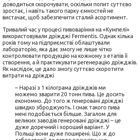
доводиться скорочувати, оскільки попит суттєво
зростає, і навіть такого парку ємностей не
вистачає, щоб забезпечити сталий асортимент.
Тривалий час у процесі пивоваріння на «Кумпелі»
використовували дріжджі Fermentis. Однак кілька
років тому на підприємстві облаштували
лабораторію, яка дає змогу не лише чітко
контролювати продукцію на кожному з етапів її
створення, а й практикувати регенерацію дріжджів.
Як наслідок, це дало змогу суттєво скоротити
витрати на дріжджі
– Наразі з 1 кілограма дріжджів ми
можемо зварити 20 тонн пива. Це досить
економно. До того ж генеровані дріжджі
швидко зброджують. І смак такого пива
мені подобається більше. Загалом для
великих заводів генеровані дріжджі – це
дуже доречний і хороший варіант. У
Польщі вони дуже поширені. Що ж до
лабораторії, то варто розуміти, що