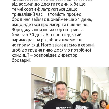
від восьми до десяти годин, хіба що
темні сорти фільтруються дещо
триваліший час. Натомість процес
бродіння займає щонайменше 21 день,
якщо йдеться про лагер та пшеничне.
Зброджування інших сортів триває
близько 30 днів. А от портер, який
варимо раз на рік, зброджуємо аж
чотири місяці. Його закладаємо в серпні,
щоб до грудня пиво досягло потрібної
кондиції, – розповідає директор
броварні.