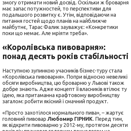
змогу отримати новий досвід. Оскільки ж броварня
має запас потужностей, то перспективи для
подальшого розвитку є. Утім, відповідаючи на
питання гостей щодо планів на найближче
майбутнє, Тарас Фалик зауважує: «Конкретики
поки що немає. Але мріяти треба».
«Королівська пивоварня»:
понад десять років стабільності
Наступною зупинкою учасників бізнес-туру стала
«Королівська пивоварня». Попри відносно невеликі
обсяги виробництва, цю броварню у Львові також
добре знають. Адже концепт її власників втілює ту
ідею, яка притаманна крафтовому виробництву
загалом: робити якісний і смачний продукт.
«Просто захотілося нормального пива», – жартує
головний пивовар
Любомир ГІРНИК
. Перед тим,
як відкрити пивоварню у 2012-му, протягом десяти
років він працював головним технологом на