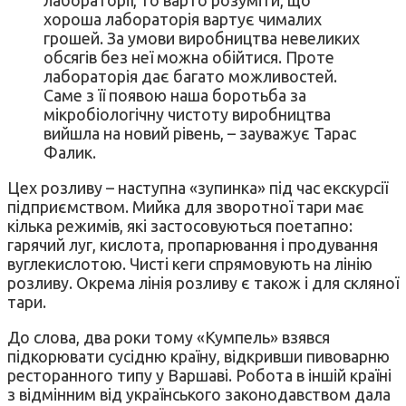
хороша лабораторія вартує чималих
грошей. За умови виробництва невеликих
обсягів без неї можна обійтися. Проте
лабораторія дає багато можливостей.
Саме з її появою наша боротьба за
мікробіологічну чистоту виробництва
вийшла на новий рівень, – зауважує Тарас
Фалик.
Цех розливу – наступна «зупинка» під час екскурсії
підприємством. Мийка для зворотної тари має
кілька режимів, які застосовуються поетапно:
гарячий луг, кислота, пропарювання і продування
вуглекислотою. Чисті кеги спрямовують на лінію
розливу. Окрема лінія розливу є також і для скляної
тари.
До слова, два роки тому «Кумпель» взявся
підкорювати сусідню країну, відкривши пивоварню
ресторанного типу у Варшаві. Робота в іншій країні
з відмінним від українського законодавством дала