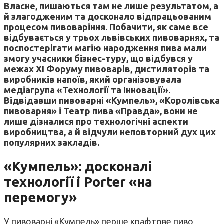
Власне, пишаються там не лише результатом, а
й злагодженим та досконало відпрацьованим
процесом пивоваріння. Побачити, як саме все
відбувається у трьох львівських пивоварнях, та
поспостерігати магію народження пива мали
змогу учасники бізнес-туру, що відбувся у
межах ХI Форуму пивоварів, дистиляторів та
виробників напоїв, який організовувала
медіагрупа «Технології та Інновації».
Відвідавши пивоварні «Кумпель», «Королівська
пивоварня» і Театр пива «Правда», вони не
лише дізналися про технологічні аспекти
виробництва, а й відчули неповторний дух цих
популярних закладів.
«Кумпель»: досконалі
технології і Porter «на
перемогу»
У пивоварні «Кумпель» перше крафтове пиво