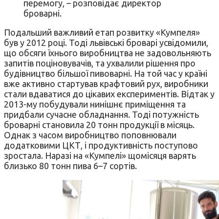
перемогу, – розповідає директор
броварні.
Подальший важливий етап розвитку «Кумпеля»
був у 2012 році. Тоді львівські броварі усвідомили,
що обсяги їхнього виробництва не задовольняють
запитів поціновувачів, та ухвалили рішення про
будівництво більшої пивоварні. На той час у країні
вже активно стартував крафтовий рух, виробники
стали вдаватися до цікавих експериментів. Відтак у
2013-му побудували нинішнє приміщення та
придбали сучасне обладнання. Тоді потужність
броварні становила 20 тонн продукції в місяць.
Однак з часом виробництво поповнювали
додатковими ЦКТ, і продуктивність поступово
зростала. Наразі на «Кумпелі» щомісяця варять
близько 80 тонн пива 6–7 сортів.