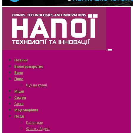
Новини
Виноградарство
Вино
Пиво
Що на крані
Міцні
Сидри
Соки
Медоваріння
Події
Календар
Фото / Відео