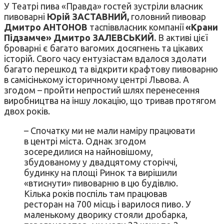
У Театрі пива «Правда» гостей зустріли власник
пивоварні
Юрій ЗАСТАВНИЙ,
головний пивовар
Дмитро АНТОНОВ
таспіввласник компанії
«Крани
Підзамче» Дмитро ЗАЛЕВСЬКИЙ.
В активі цієї
броварні є багато вагомих досягнень та цікавих
історій. Свого часу ентузіастам вдалося здолати
багато перешкод та відкрити крафтову пивоварню
в самісінькому історичному центрі Львова. А
згодом – пройти непростий шлях перенесення
виробництва на іншу локацію, що тривав протягом
двох років.
– Спочатку ми не мали наміру працювати
в центрі міста. Однак згодом
зосередилися на найновішому,
збудованому у двадцятому сторіччі,
будинку на площі Ринок та вирішили
«втиснути» пивоварню в цю будівлю.
Кілька років поспіль там працював
ресторан на 700 місць і варилося пиво. У
маленькому дворику стояли дробарка,