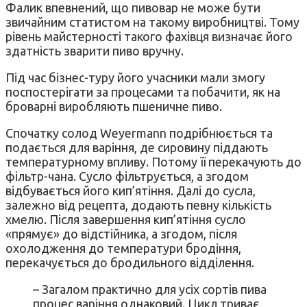
Фалик впевнений, що пивовар не може бути
звичайним статистом на такому виробництві. Тому
рівень майстерності такого фахівця визначає його
здатність зварити пиво вручну.
Під час бізнес-туру його учасники мали змогу
поспостерігати за процесами та побачити, як на
броварні виробляють пшеничне пиво.
Спочатку солод Weyermann подрібнюється та
подається для варіння, де сировину піддають
температурному впливу. Потому її перекачують до
фільтр-чана. Сусло фільтрується, а згодом
відбувається його кип’ятіння. Далі до сусла,
залежно від рецепта, додають певну кількість
хмелю. Після завершення кип’ятіння сусло
«прямує» до відстійника, а згодом, після
охолодження до температури бродіння,
перекачується до бродильного відділення.
– Загалом практично для усіх сортів пива
процес варіння однаковий. Цикл триває