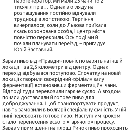
парогенератор, ми мали 23 чани по 2
тисячі літрів… Однак з огляду на
розташування постійно відчували
труднощі з логістикою. Терпіння
вичерпалося, коли до Львова приїхала
якась коронована особа, і центр міста
повністю перекрили. Ось тоді ми й
почали планувати переїзд, – пригадує
Юрій Заставний.
Зараз пиво від «Правди» повністю варять на іншій
локації – за 2,5 кілометри від центру. Однак
перехід відбувався поступово. Спочатку на новій
локації створили своєрідний «філіал» залу
ферментації, встановивши ферментаційні чани.
Відтоді туди перевозили гаряче сусло. А згодом
почали доставляли й готове пиво для
доброджування. Щоб транспортувати продукт,
навіть замовили в Болгарії спеціальну ємність. У ній
нині перевозять готове пиво. Наступним кроком
стало перенесення всього «гарячого» процесу.
Зараз у приміщенні на площі Ринок пиво проходить