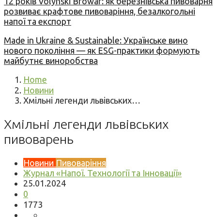
12 років Volynski Browar: як березнівська пивоварня
розвиває крафтове пивоваріння, безалкогольні
напої та експорт
Made in Ukraine & Sustainable: Українське вино
нового покоління — як ESG-практики формують
майбутнє виноробства
Home
Новини
Хмільні легенди львівських…
Хмільні легенди львівських
пивоварень
Новини
Пивоваріння
Журнал «Напої. Технології та Інновації»
25.01.2024
0
1773