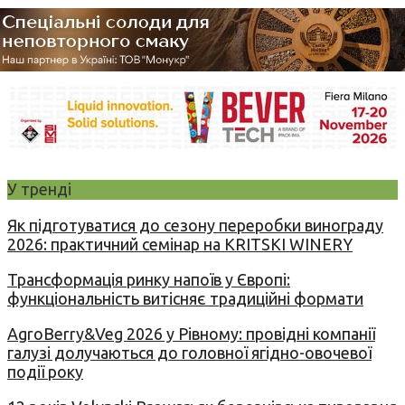
У тренді
Як підготуватися до сезону переробки винограду
2026: практичний семінар на KRITSKI WINERY
Трансформація ринку напоїв у Європі:
функціональність витісняє традиційні формати
AgroBerry&Veg 2026 у Рівному: провідні компанії
галузі долучаються до головної ягідно-овочевої
події року