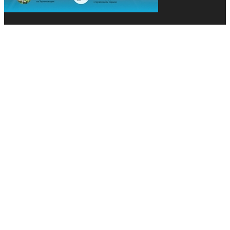
© 2013-2026 Засновники: Конєва К.В., Ящук Н.І.
Назва, концепція та дизайн проєктів медіагрупи
«Технології та Інновації» охороняється Законом
«Про авторське право». Редакція не відповідає за
тексти рекламних оголошень. Думка редакції
може не збігатися з точками зору авторів
публікацій. Передрук – з письмового дозволу
авторів проєкту.