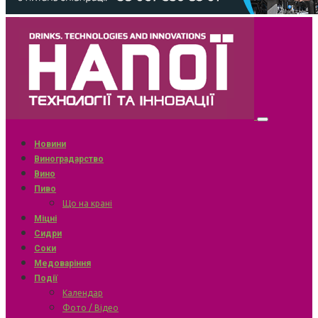
Новини
Виноградарство
Вино
Пиво
Що на крані
Міцні
Сидри
Соки
Медоваріння
Події
Календар
Фото / Відео