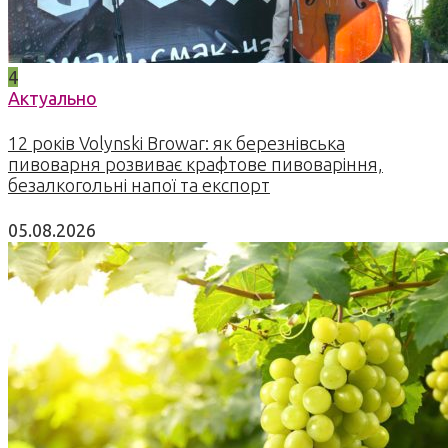
4
Актуально
12 років Volynski Browar: як березнівська
пивоварня розвиває крафтове пивоваріння,
безалкогольні напої та експорт
05.08.2026