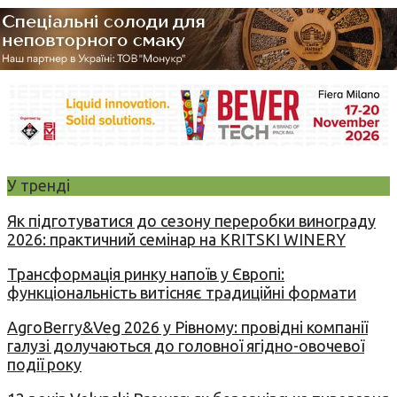
У тренді
Як підготуватися до сезону переробки винограду
2026: практичний семінар на KRITSKI WINERY
Трансформація ринку напоїв у Європі:
функціональність витісняє традиційні формати
AgroBerry&Veg 2026 у Рівному: провідні компанії
галузі долучаються до головної ягідно-овочевої
події року