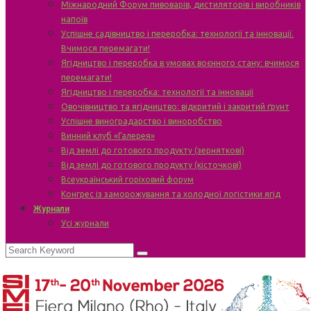
Міжнародний Форум пивоварів, дистиляторів і виробників
напоїв
Успішне садівництво і переробка: технології та інновації.
Вчимося перемагати!
Ягідництво і переробка в умовах воєнного стану: вчимося
перемагати!
Ягідництво і переробка: технології та інновації
Овочівництво та ягідництво: відкритий і закритий ґрунт
Успішне виноградарство і виноробство
Винний клуб «Галерея»
Від землі до готового продукту (зерняткові)
Від землі до готового продукту (кісточкові)
Всеукраїнський горіховий форум
Конгрес із заморожування та холодної логістики ягід
Журнали
Усі журнали