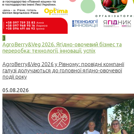
3
AgroBerry&Veg 2026. Ягідно-овочевий бізнес та
переробка: технології, інновації, успіх
AgroBerry&Veg 2026 у Рівному: провідні компанії
галузі долучаються до головної ягідно-овочевої
події року
05.08.2026