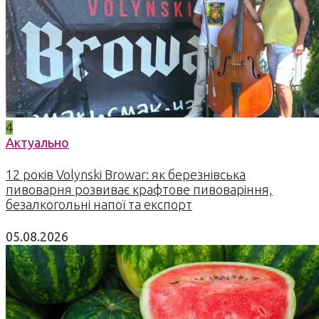
4
Актуально
12 років Volynski Browar: як березнівська
пивоварня розвиває крафтове пивоваріння,
безалкогольні напої та експорт
05.08.2026