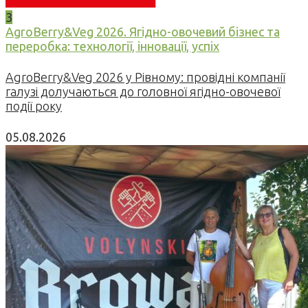
3
AgroBerry&Veg 2026. Ягідно-овочевий бізнес та
переробка: технології, інновації, успіх
AgroBerry&Veg 2026 у Рівному: провідні компанії
галузі долучаються до головної ягідно-овочевої
події року
05.08.2026