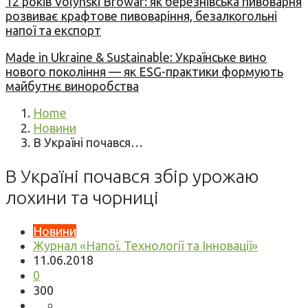
12 років Volynski Browar: як березнівська пивоварня
розвиває крафтове пивоваріння, безалкогольні
напої та експорт
Made in Ukraine & Sustainable: Українське вино
нового покоління — як ESG-практики формують
майбутнє виноробства
Home
Новини
В Україні почався…
В Україні почався збір урожаю
лохини та чорниці
Новини
Журнал «Напої. Технології та Інновації»
11.06.2018
0
300