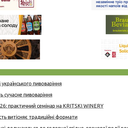
 українського пивоваріння
ь сучасне пивоваріння
026: практичний семінар на KRITSKI WINERY
сть витісняє традиційні формати