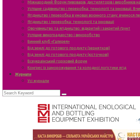
Міжнародний Форум пивоварів, дистиляторів і виробників н
Успішне садівництво і переробка: технології та інновації. В
Ягідництво і переробка в умовах воєнного стану: вчимося п
Ягідництво і переробка: технології та інновації
Овочівництво та ягідництво: відкритий і закритий ґрунт
Успішне виноградарство і виноробство
Винний клуб «Галерея»
Від землі до готового продукту (зерняткові)
Від землі до готового продукту (кісточкові)
Всеукраїнський горіховий форум
Конгрес із заморожування та холодної логістики ягід
Журнали
Усі журнали