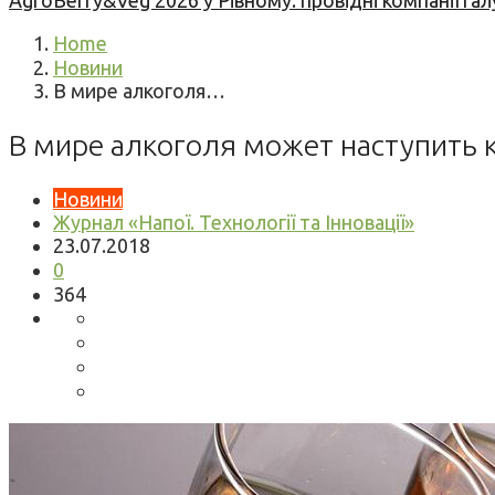
AgroBerry&Veg 2026 у Рівному: провідні компанії гал
Home
Новини
В мире алкоголя…
В мире алкоголя может наступить 
Новини
Журнал «Напої. Технології та Інновації»
23.07.2018
0
364