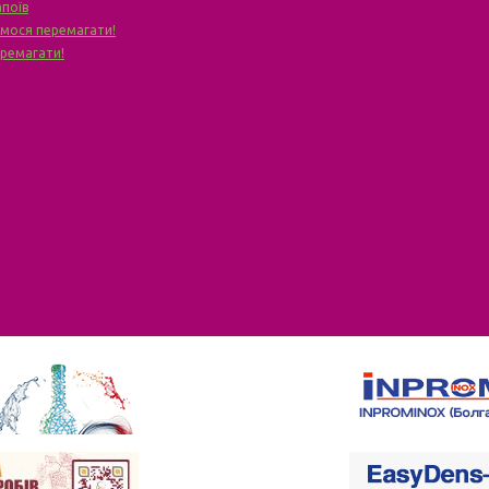
апоїв
чимося перемагати!
еремагати!