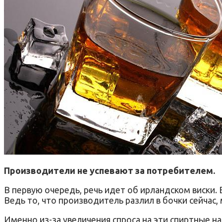
Производители не успевают за потребителем.
В первую очередь, речь идет об ирландском виски.
Ведь то, что производитель разлил в бочки сейчас,
Именно из-за увеличения спроса на эти спиртные н