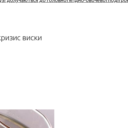
узі долучаються до головної ягідно-овочевої події ро
кризис виски