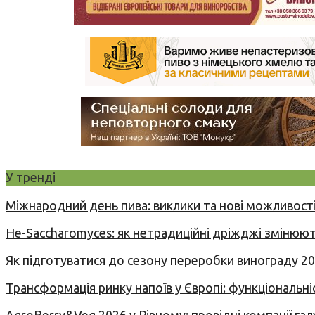
У тренді
Міжнародний день пива: виклики та нові можливості
Не-Saccharomyces: як нетрадиційні дріжджі змінюют
Як підготуватися до сезону переробки винограду 2
Трансформація ринку напоїв у Європі: функціональні