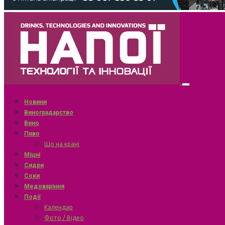
Новини
Виноградарство
Вино
Пиво
Що на крані
Міцні
Сидри
Соки
Медоваріння
Події
Календар
Фото / Відео