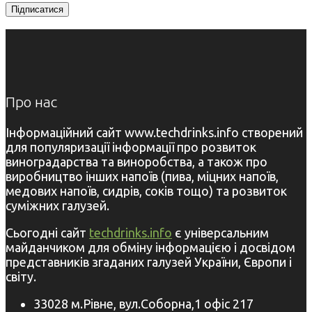
Про нас
Інформаційний сайт www.techdrinks.info створений
для популяризації інформації про розвиток
виноградарства та виноробства, а також про
виробництво інших напоїв (пива, міцних напоїв,
медових напоїв, сидрів, соків тощо) та розвиток
суміжних галузей.
Сьогодні сайт
techdrinks.info
є універсальним
майданчиком для обміну інформацією і досвідом
представників згаданих галузей України, Європи і
світу.
33028 м.Рівне, вул.Соборна,1 офіс 217