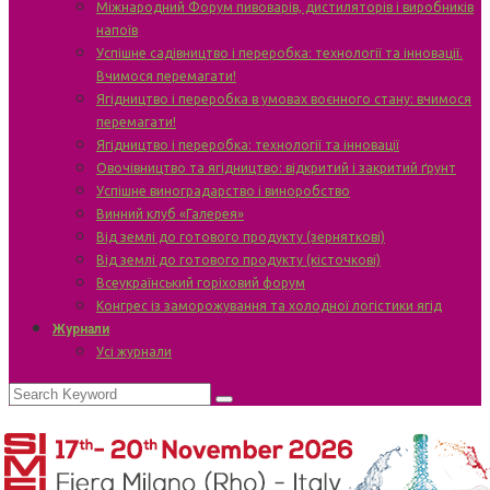
Міжнародний Форум пивоварів, дистиляторів і виробників
напоїв
Успішне садівництво і переробка: технології та інновації.
Вчимося перемагати!
Ягідництво і переробка в умовах воєнного стану: вчимося
перемагати!
Ягідництво і переробка: технології та інновації
Овочівництво та ягідництво: відкритий і закритий ґрунт
Успішне виноградарство і виноробство
Винний клуб «Галерея»
Від землі до готового продукту (зерняткові)
Від землі до готового продукту (кісточкові)
Всеукраїнський горіховий форум
Конгрес із заморожування та холодної логістики ягід
Журнали
Усі журнали