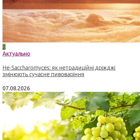
2
Актуально
Не-Saccharomyces: як нетрадиційні дріжджі
змінюють сучасне пивоваріння
07.08.2026