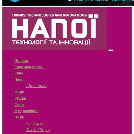
Новини
Виноградарство
Вино
Пиво
Що на крані
Міцні
Сидри
Соки
Медоваріння
Події
Календар
Фото / Відео