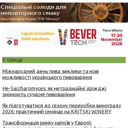
У тренді
Міжнародний день пива: виклики та нові
можливості українського пивоваріння
Не-Saccharomyces: як нетрадиційні дріжджі
змінюють сучасне пивоваріння
Як підготуватися до сезону переробки винограду
2026: практичний семінар на KRITSKI WINERY
Трансформація ринку напоїв у Європі: