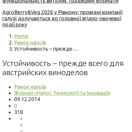
функціональність витісняє традиційні формати
AgroBerry&Veg 2026 у Рівному: провідні компанії
галузі долучаються до головної ягідно-овочевої
події року
Home
Ринок напоїв
Устойчивость – прежде…
Устойчивость – прежде всего для
австрийских виноделов
Ринок напоїв
Журнал «Напої. Технології та Інновації»
09.12.2014
0
318