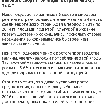
валового сбора этой ягоды в стране на 2-2,5
тыс. т.
Наше государство занимает 6 место в мировом
рейтинге стран-производителей малины и 4 место
среди европейских стран. Хотя в период с 2012 по
2014 гг. площади под этой культурой в Украине
преимущественно сокращались, поскольку старые
насаждения выкорчевывались быстрее, чем
закладывались новые.
При этом, одновременно с ростом производства
малины, увеличивалось и потребление этой ягоды.
Так, востребованность малины на свежем рынке
росла на 5-6% ежегодно и практически полностью
удовлетворялась собственной продукцией.
Стоит отметить, что даже в условиях роста
предложения, цены на малину в Украине
оставались относительно стабильными вплоть до
2016 г., когда валовой сбор этой ягоды в стране
достиг рекордных показателей за всю историю