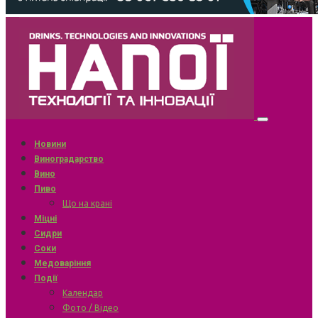
Новини
Виноградарство
Вино
Пиво
Що на крані
Міцні
Сидри
Соки
Медоваріння
Події
Календар
Фото / Відео