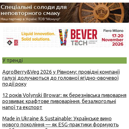
У тренді
AgroBerry&Veg 2026 у Рівному: провідні компанії
галузі долучаються до головної ягідно-овочевої
події року
12 років Volynski Browar: як березнівська пивоварня
розвиває крафтове пивоваріння, безалкогольні
напої та експорт
Made in Ukraine & Sustainable: Українське вино
нового покоління — як ESG-практики формують