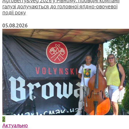
AgroBerry&Veg 2026 у Рівному: провідні компанії
галузі долучаються до головної ягідно-овочевої
події року
05.08.2026
2
Актуально