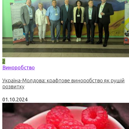
2
Виноробство
Україна-Молдова: крафтове виноробство як рушій
розвитку
01.10.2024