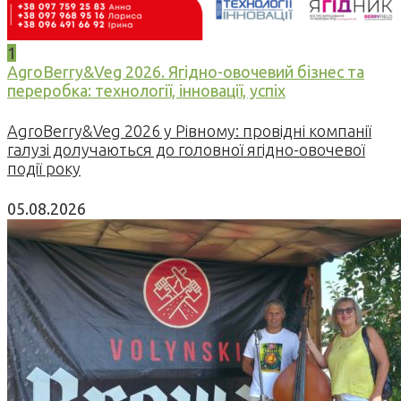
1
AgroBerry&Veg 2026. Ягідно-овочевий бізнес та
переробка: технології, інновації, успіх
AgroBerry&Veg 2026 у Рівному: провідні компанії
галузі долучаються до головної ягідно-овочевої
події року
05.08.2026