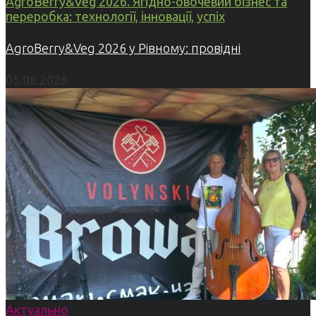
AgroBerry&Veg 2026. Ягідно-овочевий бізнес та
переробка: технології, інновації, успіх
AgroBerry&Veg 2026 у Рівному: провідні
05.08.2026
Актуально