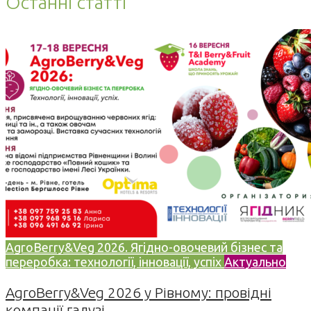
Останні статті
AgroBerry&Veg 2026. Ягідно-овочевий бізнес та
переробка: технології, інновації, успіх
Актуально
AgroBerry&Veg 2026 у Рівному: провідні
компанії галузі...