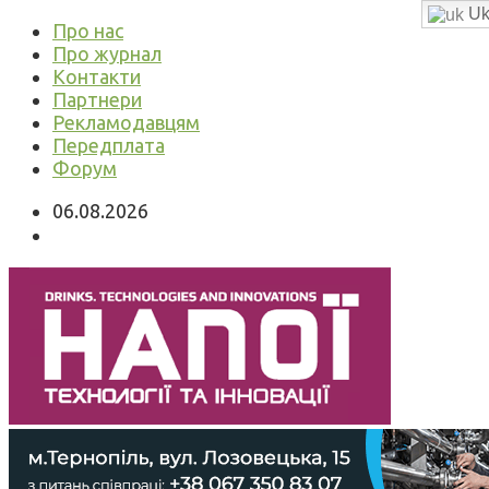
Uk
Про нас
Про журнал
Контакти
Партнери
Рекламодавцям
Передплата
Форум
06.08.2026