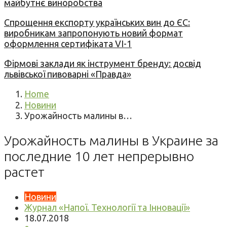
майбутнє виноробства
Спрощення експорту українських вин до ЄС:
виробникам запропонують новий формат
оформлення сертифіката VI-1
Фірмові заклади як інструмент бренду: досвід
львівської пивоварні «Правда»
Home
Новини
Урожайность малины в…
Урожайность малины в Украине за
последние 10 лет непрерывно
растет
Новини
Журнал «Напої. Технології та Інновації»
18.07.2018