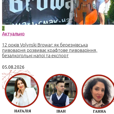
2
Актуально
12 років Volynski Browar: як березнівська
пивоварня розвиває крафтове пивоваріння,
безалкогольні напої та експорт
05.08.2026