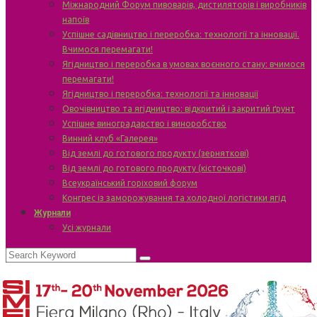
Міжнародний Форум пивоварів, дистиляторів і виробників
напоїв
Успішне садівництво і переробка: технології та інновації.
Вчимося перемагати!
Ягідництво і переробка в умовах воєнного стану: вчимося
перемагати!
Ягідництво і переробка: технології та інновації
Овочівництво та ягідництво: відкритий і закритий ґрунт
Успішне виноградарство і виноробство
Винний клуб «Галерея»
Від землі до готового продукту (зерняткові)
Від землі до готового продукту (кісточкові)
Всеукраїнський горіховий форум
Конгрес із заморожування та холодної логістики ягід
Журнали
Усі журнали