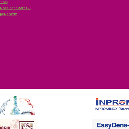
апоїв
чимося перемагати!
еремагати!