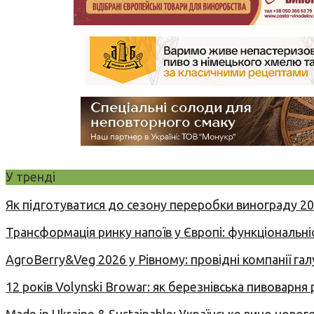
У тренді
Як підготуватися до сезону переробки винограду 2
Трансформація ринку напоїв у Європі: функціональні
AgroBerry&Veg 2026 у Рівному: провідні компанії гал
12 років Volynski Browar: як березнівська пивоварня