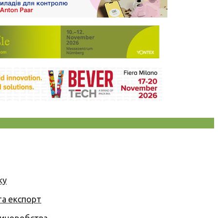
ку
та експорт