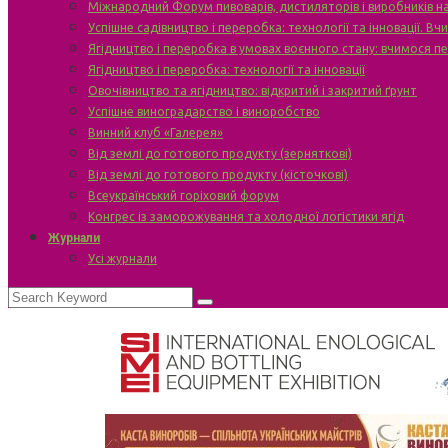
Міжнародний Форум пивоварів, дистиляторів і виробників н
Успішне садівництво і переробка: технології та інновації. В
Ягідництво і переробка в умовах воєнного стану: вчимося п
Ягідництво і переробка: технології та інновації
Овочівництво та ягідництво: відкритий і закритий ґрунт
Успішне виноградарство і виноробство
Винний клуб «Галерея»
Від землі до готового продукту (зерняткові)
Від землі до готового продукту (кісточкові)
Всеукраїнський горіховий форум
Конгрес із заморожування та холодної логістики ягід
Журнали
Усі журнали