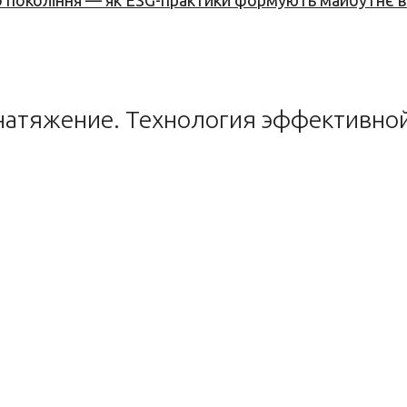
вого покоління — як ESG-практики формують майбутнє
натяжение. Технология эффективной 