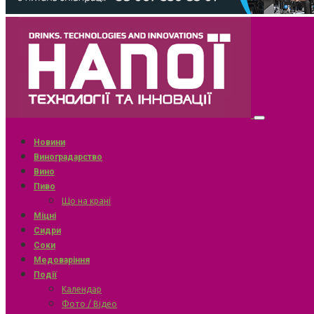
Новини
Виноградарство
Вино
Пиво
Що на крані
Міцні
Сидри
Соки
Медоваріння
Події
Календар
Фото / Відео