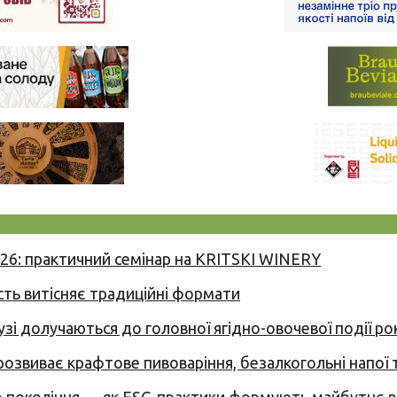
026: практичний семінар на KRITSKI WINERY
сть витісняє традиційні формати
узі долучаються до головної ягідно-овочевої події ро
 розвиває крафтове пивоваріння, безалкогольні напої 