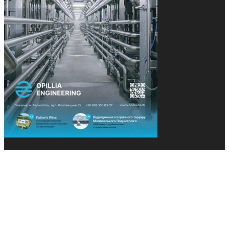
© 2013-2026 Засновники: Конєва К.В., Ящук Н.І.
Назва, концепція та дизайн проєктів медіагрупи
«Технології та Інновації» охороняється Законом
«Про авторське право». Редакція не відповідає за
тексти рекламних оголошень. Думка редакції
може не збігатися з точками зору авторів
публікацій. Передрук – з письмового дозволу