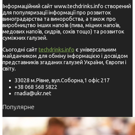
Інформаційний сайт www.techdrinks.info створений
для популяризації інформації про розвиток
виноградарства та виноробства, а також про
виробництво інших напоїв (пива, міцних напоїв,
медових напоїв, сидрів, соків тощо) та розвиток
суміжних галузей.
Сьогодні сайт
techdrinks.info
є універсальним
майданчиком для обміну інформацією і досвідом
представників згаданих галузей України, Європи і
світу.
33028 м.Рівне, вул.Соборна,1 офіс 217
+38 068 568 5822
rnadia@ukr.net
Популярне