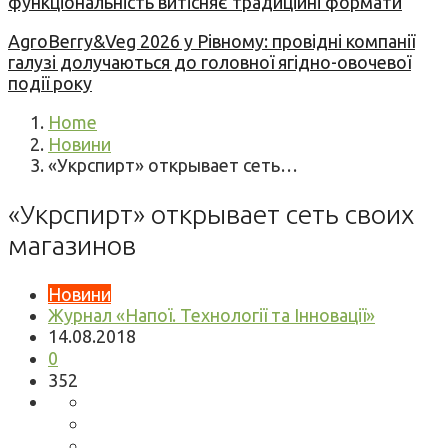
функціональність витісняє традиційні формати
AgroBerry&Veg 2026 у Рівному: провідні компанії
галузі долучаються до головної ягідно-овочевої
події року
Home
Новини
«Укрспирт» открывает сеть…
«Укрспирт» открывает сеть своих
магазинов
Новини
Журнал «Напої. Технології та Інновації»
14.08.2018
0
352