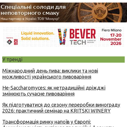
У тренді
Міжнародний день пива: виклики та нові
можливості українського пивоваріння
Не-Saccharomyces: як нетрадиційні дріжджі
змінюють сучасне пивоваріння
Як підготуватися до сезону переробки винограду
2026: практичний семінар на KRITSKI WINERY
Трансформація ринку напоїв у Європі: