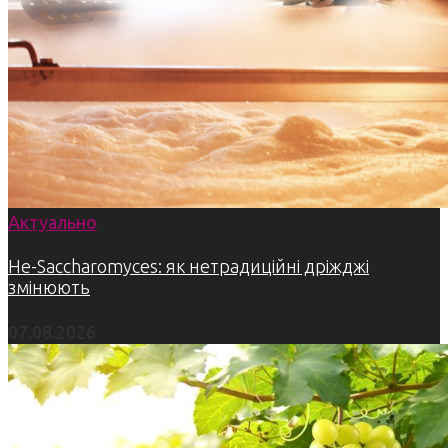
Актуально
Не-Saccharomyces: як нетрадиційні дріжджі
змінюють
07.08.2026