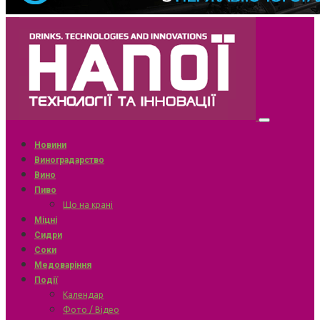
Новини
Виноградарство
Вино
Пиво
Що на крані
Міцні
Сидри
Соки
Медоваріння
Події
Календар
Фото / Відео