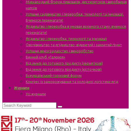
Міжнародний Форум пивоварів, дистиляторів і виробників
напоїв
Успішне садівництво і переробка: технології та інновації.
Вчимося перемагати!
Ягідництво і переробка в умовах воєнного стану: вчимося
перемагати!
Ягідництво і переробка: технології та інновації
Овочівництво та ягідництво: відкритий і закритий ґрунт
Успішне виноградарство і виноробство
Винний клуб «Галерея»
Від землі до готового продукту (зерняткові)
Від землі до готового продукту (кісточкові)
Всеукраїнський горіховий форум
Конгрес із заморожування та холодної логістики ягід
Журнали
Усі журнали