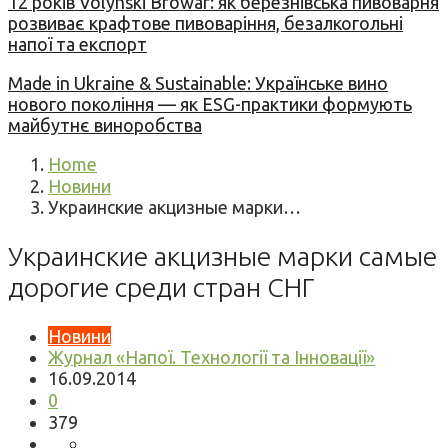
12 років Volynski Browar: як березнівська пивоварня
розвиває крафтове пивоваріння, безалкогольні
напої та експорт
Made in Ukraine & Sustainable: Українське вино
нового покоління — як ESG-практики формують
майбутнє виноробства
Home
Новини
Украинские акцизные марки…
Украинские акцизные марки самые
дорогие среди стран СНГ
Новини
Журнал «Напої. Технології та Інновації»
16.09.2014
0
379