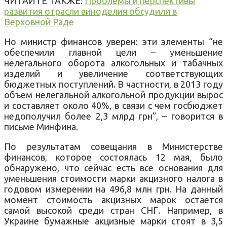
ЧИТАЙТЕ ТАКЖЕ:
Проблемы и перспективы
развития отрасли виноделия обсудили в
Верховной Раде
Но министр финансов уверен: эти элементы “не
обеспечили главной цели – уменьшение
нелегального оборота алкогольных и табачных
изделий и увеличение соответствующих
бюджетных поступлений. В частности, в 2013 году
объем нелегальной алкогольной продукции вырос
и составляет около 40%, в связи с чем госбюджет
недополучил более 2,3 млрд грн”, – говорится в
письме Минфина.
По результатам совещания в Министерстве
финансов, которое состоялась 12 мая, было
обнаружено, что сейчас есть все основания для
уменьшения стоимости марки акцизного налога в
годовом измерении на 496,8 млн грн. На данный
момент стоимость акцизных марок остается
самой высокой среди стран СНГ. Например, в
Украине бумажные акцизные марки стоят в 3,5