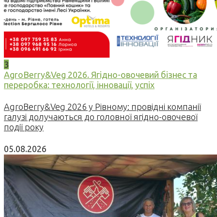
3
AgroBerry&Veg 2026. Ягідно-овочевий бізнес та
переробка: технології, інновації, успіх
AgroBerry&Veg 2026 у Рівному: провідні компанії
галузі долучаються до головної ягідно-овочевої
події року
05.08.2026