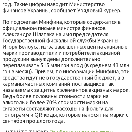
год. Такие цифры наводит Министерство
финансов Украины, сообщает Урядовый курьер.
По подсчетам Минфина, которые содержатся в
официальном письме министра финансов
Александра Шлапака на имя председателя
Государственной фискальной службы Украины
Игоря Белоуса, из-за завышенных цен на акцизные
марки производители и потребители акцизной
продукции вынуждены дополнительно
переплачивать 515 млн грн в год (в среднем 43 млн
грн в месяц). Причем, по информации Минфина, эти
средства идут не в государственный бюджет, а в
карманы частных компаний-поставщиков так
называемых защитных элементов акцизных марок.
Ведь более половины стоимости марки на
алкоголь и более 70% стоимости марки на
сигареты составляют расходы на фольгу для
голограмм и QR-коды, которые наносят на марки с
сентября прошлого года.