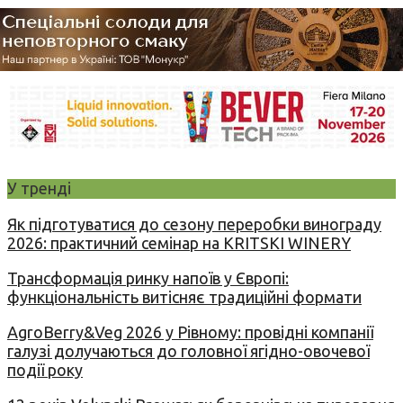
У тренді
Як підготуватися до сезону переробки винограду
2026: практичний семінар на KRITSKI WINERY
Трансформація ринку напоїв у Європі:
функціональність витісняє традиційні формати
AgroBerry&Veg 2026 у Рівному: провідні компанії
галузі долучаються до головної ягідно-овочевої
події року