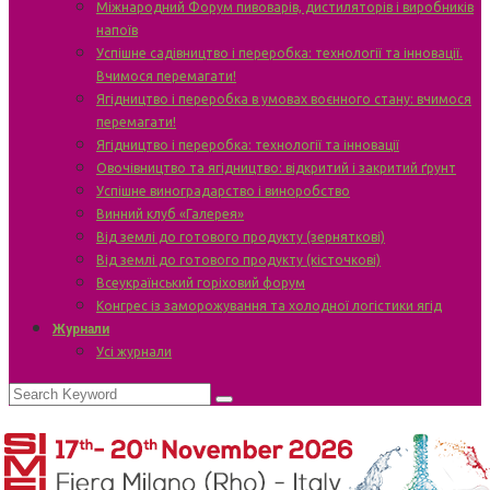
Міжнародний Форум пивоварів, дистиляторів і виробників
напоїв
Успішне садівництво і переробка: технології та інновації.
Вчимося перемагати!
Ягідництво і переробка в умовах воєнного стану: вчимося
перемагати!
Ягідництво і переробка: технології та інновації
Овочівництво та ягідництво: відкритий і закритий ґрунт
Успішне виноградарство і виноробство
Винний клуб «Галерея»
Від землі до готового продукту (зерняткові)
Від землі до готового продукту (кісточкові)
Всеукраїнський горіховий форум
Конгрес із заморожування та холодної логістики ягід
Журнали
Усі журнали