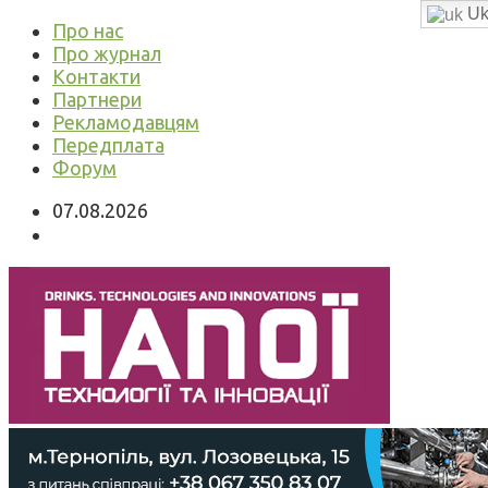
Uk
Про нас
Про журнал
Контакти
Партнери
Рекламодавцям
Передплата
Форум
07.08.2026