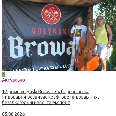
4
Актуально
12 років Volynski Browar: як березнівська
пивоварня розвиває крафтове пивоваріння,
безалкогольні напої та експорт
05.08.2026