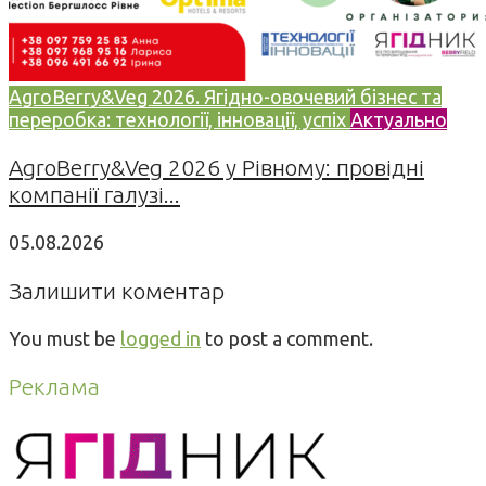
AgroBerry&Veg 2026. Ягідно-овочевий бізнес та
переробка: технології, інновації, успіх
Актуально
AgroBerry&Veg 2026 у Рівному: провідні
компанії галузі...
05.08.2026
Залишити коментар
You must be
logged in
to post a comment.
Реклама