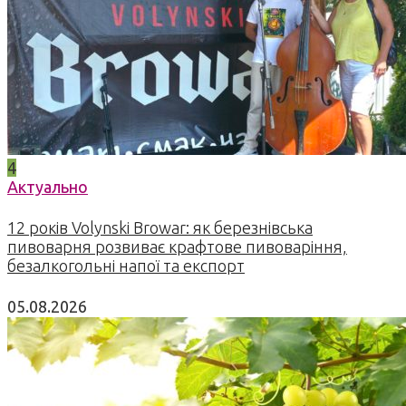
4
Актуально
12 років Volynski Browar: як березнівська
пивоварня розвиває крафтове пивоваріння,
безалкогольні напої та експорт
05.08.2026