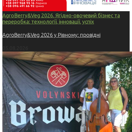
AgroBerry&Veg 2026. Ягідно-овочевий бізнес та
переробка: технології, інновації, успіх
AgroBerry&Veg 2026 у Рівному: провідні
05.08.2026