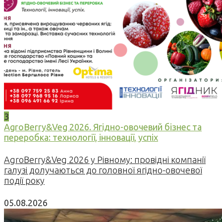
3
AgroBerry&Veg 2026. Ягідно-овочевий бізнес та
переробка: технології, інновації, успіх
AgroBerry&Veg 2026 у Рівному: провідні компанії
галузі долучаються до головної ягідно-овочевої
події року
05.08.2026