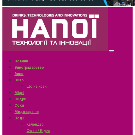
Новини
Виноградарство
Вино
Пиво
Що на крані
Міцні
Сидри
Соки
Медоваріння
Події
Календар
Фото / Відео