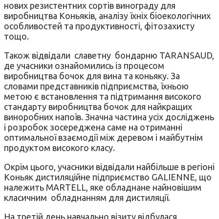
нових резистентних сортів винограду для
виробництва Коньяків, аналізу їхніх біоекологічних
особливостей та продуктивності, фітозахисту
тощо.
Також відвідали славетну бондарню TARANSAUD,
де учасники ознайомились із процесом
виробництва бочок для вина та коньяку. За
словами представників підприємства, їхньою
метою є встановлення та підтримання високого
стандарту виробництва бочок для найкращих
виноробних напоїв. Значна частина усіх досліджень
і розробок зосереджена саме на отриманні
оптимальної взаємодії між деревом і майбутнім
продуктом високого класу.
Окрім цього, учасники відвідали найбільше в регіоні
Коньяк дистиляційне підприємство GALIENNE, що
належить MARTELL, яке обладнане найновішим
класичним обладнанням для дистиляції.
На третій день навчально візиту відбулася