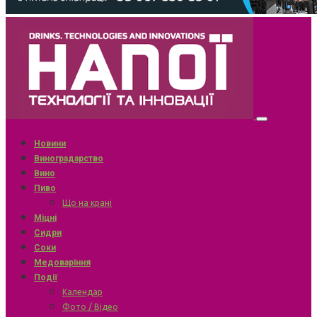
Новини
Виноградарство
Вино
Пиво
Що на крані
Міцні
Сидри
Соки
Медоваріння
Події
Календар
Фото / Відео