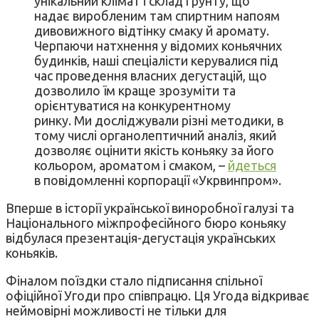
унікальний клімат і склад ґрунту, що
надає виробленим там спиртним напоям
дивовижного відтінку смаку й аромату.
Черпаючи натхнення у відомих коньячних
будинків, наші спеціалісти керувалися під
час проведення власних дегустацій, що
дозволило їм краще зрозуміти та
орієнтуватися на конкурентному
ринку. Ми досліджували різні методики, в
тому числі органолептичний аналіз, який
дозволяє оцінити якість коньяку за його
кольором, ароматом і смаком, –
йдеться
в повідомленні корпорації «Укрвинпром».
Вперше в історії української виноробної галузі та
Національного міжпрофесійного бюро коньяку
відбулася презентація-дегустація українських
коньяків.
Фіналом поїздки стало підписання спільної
офіційної Угоди про співпрацю. Ця Угода відкриває
неймовірні можливості не тільки для