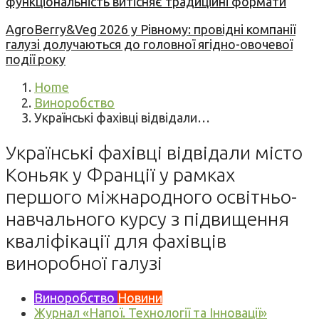
функціональність витісняє традиційні формати
AgroBerry&Veg 2026 у Рівному: провідні компанії
галузі долучаються до головної ягідно-овочевої
події року
Home
Виноробство
Українські фахівці відвідали…
Українські фахівці відвідали місто
Коньяк у Франції у рамках
першого міжнародного освітньо-
навчального курсу з підвищення
кваліфікації для фахівців
виноробної галузі
Виноробство
Новини
Журнал «Напої. Технології та Інновації»