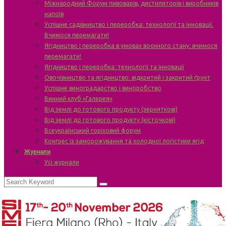
Міжнародний Форум пивоварів, дистиляторів і виробників
напоїв
Успішне садівництво і переробка: технології та інновації.
Вчимося перемагати!
Ягідництво і переробка в умовах воєнного стану: вчимося
перемагати!
Ягідництво і переробка: технології та інновації
Овочівництво та ягідництво: відкритий і закритий ґрунт
Успішне виноградарство і виноробство
Винний клуб «Галерея»
Від землі до готового продукту (зерняткові)
Від землі до готового продукту (кісточкові)
Всеукраїнський горіховий форум
Конгрес із заморожування та холодної логістики ягід
Журнали
Усі журнали