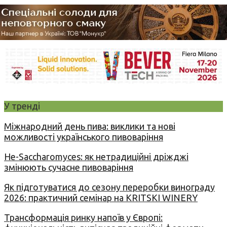
У тренді
Міжнародний день пива: виклики та нові
можливості українського пивоваріння
Не-Saccharomyces: як нетрадиційні дріжджі
змінюють сучасне пивоваріння
Як підготуватися до сезону переробки винограду
2026: практичний семінар на KRITSKI WINERY
Трансформація ринку напоїв у Європі: