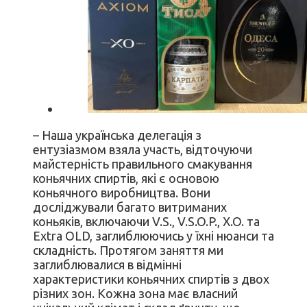
– Наша українська делегація з
ентузіазмом взяла участь, відточуючи
майстерність правильного смакування
коньячних спиртів, які є основою
коньячного виробництва. Вони
досліджували багато витриманих
коньяків, включаючи V.S., V.S.O.P., X.O. та
Extra OLD, заглиблюючись у їхні нюанси та
складність. Протягом заняття ми
заглиблювалися в відмінні
характеристики коньячних спиртів з двох
різних зон. Кожна зона має власний