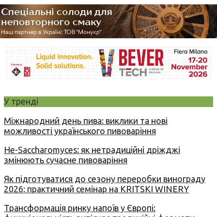
У тренді
Міжнародний день пива: виклики та нові
можливості українського пивоваріння
Не-Saccharomyces: як нетрадиційні дріжджі
змінюють сучасне пивоваріння
Як підготуватися до сезону переробки винограду
2026: практичний семінар на KRITSKI WINERY
Трансформація ринку напоїв у Європі: