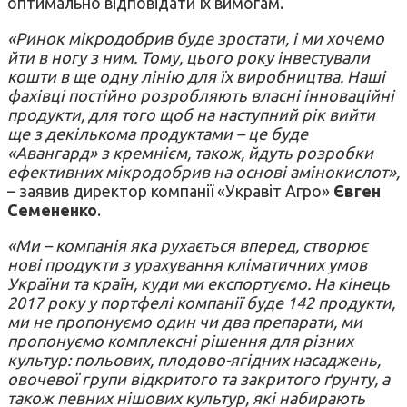
оптимально відповідати їх вимогам.
«Ринок мікродобрив буде зростати, і ми хочемо
йти в ногу з ним. Тому, цього року інвестували
кошти в ще одну лінію для їх виробництва. Наші
фахівці постійно розробляють власні інноваційні
продукти, для того щоб на наступний рік вийти
ще з декількома продуктами – це буде
«Авангард» з кремнієм, також, йдуть розробки
ефективних мікродобрив на основі амінокислот»,
– заявив директор компанії «Укравіт Агро»
Євген
Семененко
.
«Ми – компанія яка рухається вперед, створює
нові продукти з урахування кліматичних умов
України та країн, куди ми експортуємо. На кінець
2017 року у портфелі компанії буде 142 продукти,
ми не пропонуємо один чи два препарати, ми
пропонуємо комплексні рішення для різних
культур: польових, плодово-ягідних насаджень,
овочевої групи відкритого та закритого ґрунту, а
також певних нішових культур, які набирають