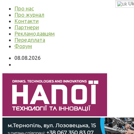
Uk
Про нас
Про журнал
Контакти
Партнери
Рекламодавцям
Передплата
Форум
08.08.2026