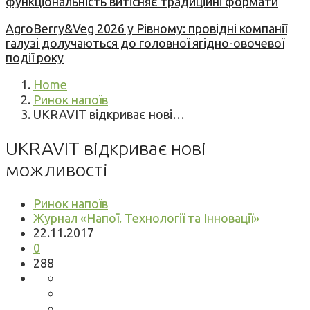
функціональність витісняє традиційні формати
AgroBerry&Veg 2026 у Рівному: провідні компанії
галузі долучаються до головної ягідно-овочевої
події року
Home
Ринок напоїв
UKRAVIT відкриває нові…
UKRAVIT відкриває нові
можливості
Ринок напоїв
Журнал «Напої. Технології та Інновації»
22.11.2017
0
288