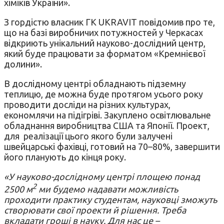
хіміків України».
З гордістю власник ГК UKRAVIT повідомив про те,
що на базі виробничих потужностей у Черкасах
відкриють унікальний науково-дослідний центр,
який буде працювати за форматом «Кремнієвої
долини».
В дослідному центрі обладнають підземну
теплицю, де можна буде протягом усього року
проводити досліди на різних культурах,
економлячи на підігріві. Закуплено освітлювальне
обладнання виробництва США та Японії. Проект,
для
реалізації цього якого були залучені
швейцарські фахівці, готовий на 70–80%, завершити
його планують до кінця року.
«У науково-дослідному центрі площею понад
2
2500 м
ми будемо надавати можливість
проходити практику студентам, науковці зможуть
створювати свої проекти й рішення. Треба
вкладати гроші в науку. Для нас це –