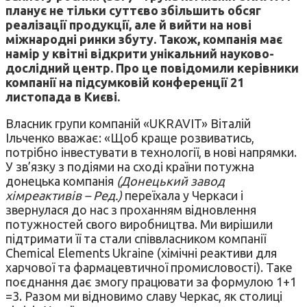
планує не тільки суттєво збільшить обсяг
реалізації продукції, але й вийти на нові
міжнародні ринки збуту. Також, компанія має
намір у квітні відкрити унікальний науково-
дослідний центр. Про це повідомили керівники
компанії на підсумковій конференції 21
листопада в Києві.
Власник групи компаній «UKRAVIT» Віталій
Ільченко вважає: «Щоб краще розвиватись,
потрібно інвестувати в технології, в нові напрямки.
У зв’язку з подіями на сході країни потужна
донецька компанія
(Донецький завод
хімреактивів – Ред.)
переїхала у Черкаси і
звернулася до нас з проханням відновлення
потужностей свого виробництва. Ми вирішили
підтримати її та стали співвласником компанії
Chemical Elements Ukraine (хімічні реактиви для
харчової та фармацевтичної промисловості). Таке
поєднання дає змогу працювати за формулою 1+1
=3. Разом ми відновимо славу Черкас, як столиці