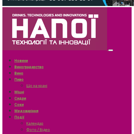
Новини
Виноградарство
Вино
Пиво
Що на крані
Міцні
Сидри
Соки
Медоваріння
Події
Календар
Фото / Відео