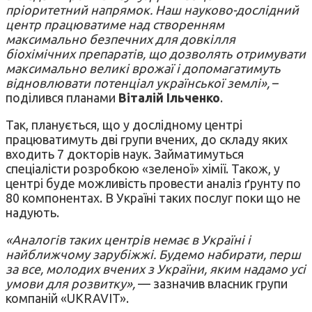
пріоритетний напрямок. Наш науково-дослідний
центр працюватиме над створенням
максимально безпечних для довкілля
біохімічних препаратів, що дозволять отримувати
максимально великі врожаї і допомагатимуть
відновлювати потенціал української землі»,
–
поділився планами
Віталій Ільченко
.
Так, планується, що у дослідному центрі
працюватимуть дві групи вчених, до складу яких
входить 7 докторів наук. Займатимуться
спеціалісти розробкою «зеленої» хімії. Також, у
центрі буде можливість провести аналіз ґрунту по
80 компонентах. В Україні таких послуг поки що не
надують.
«Аналогів таких центрів немає в Україні і
найближчому зарубіжжі. Будемо набирати, перш
за все, молодих вчених з України, яким надамо усі
умови для розвитку»,
— зазначив власник групи
компаній «UKRAVIT».