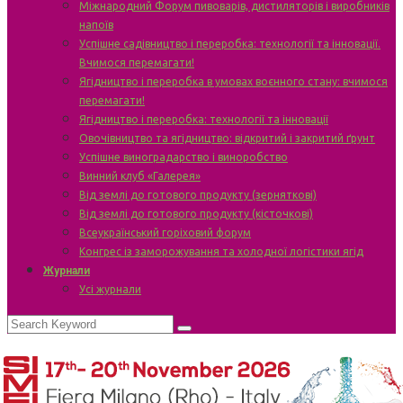
Міжнародний Форум пивоварів, дистиляторів і виробників
напоїв
Успішне садівництво і переробка: технології та інновації.
Вчимося перемагати!
Ягідництво і переробка в умовах воєнного стану: вчимося
перемагати!
Ягідництво і переробка: технології та інновації
Овочівництво та ягідництво: відкритий і закритий ґрунт
Успішне виноградарство і виноробство
Винний клуб «Галерея»
Від землі до готового продукту (зерняткові)
Від землі до готового продукту (кісточкові)
Всеукраїнський горіховий форум
Конгрес із заморожування та холодної логістики ягід
Журнали
Усі журнали