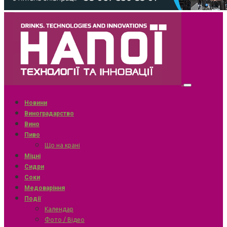
Новини
Виноградарство
Вино
Пиво
Що на крані
Міцні
Сидри
Соки
Медоваріння
Події
Календар
Фото / Відео