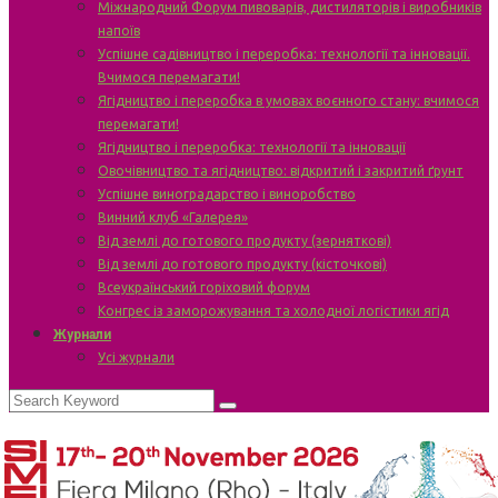
Міжнародний Форум пивоварів, дистиляторів і виробників
напоїв
Успішне садівництво і переробка: технології та інновації.
Вчимося перемагати!
Ягідництво і переробка в умовах воєнного стану: вчимося
перемагати!
Ягідництво і переробка: технології та інновації
Овочівництво та ягідництво: відкритий і закритий ґрунт
Успішне виноградарство і виноробство
Винний клуб «Галерея»
Від землі до готового продукту (зерняткові)
Від землі до готового продукту (кісточкові)
Всеукраїнський горіховий форум
Конгрес із заморожування та холодної логістики ягід
Журнали
Усі журнали