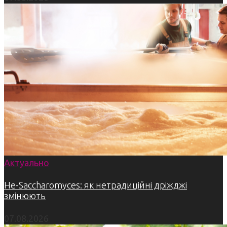
Актуально
Не-Saccharomyces: як нетрадиційні дріжджі
змінюють
07.08.2026