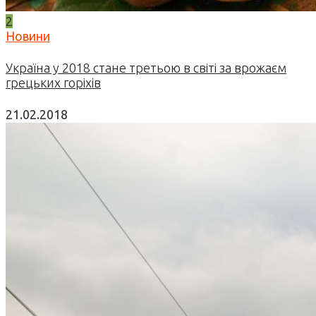
2
Новини
Україна у 2018 стане третьою в світі за врожаєм
грецьких горіхів
21.02.2018