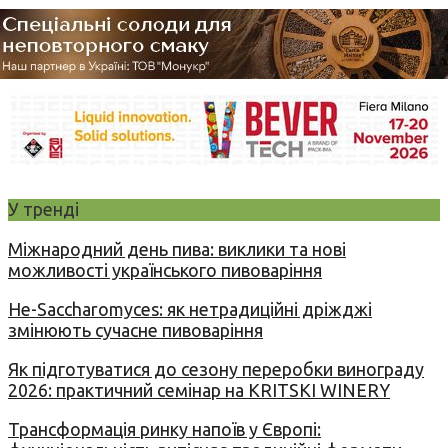
У тренді
Міжнародний день пива: виклики та нові
можливості українського пивоваріння
Не-Saccharomyces: як нетрадиційні дріжджі
змінюють сучасне пивоваріння
Як підготуватися до сезону переробки винограду
2026: практичний семінар на KRITSKI WINERY
Трансформація ринку напоїв у Європі: