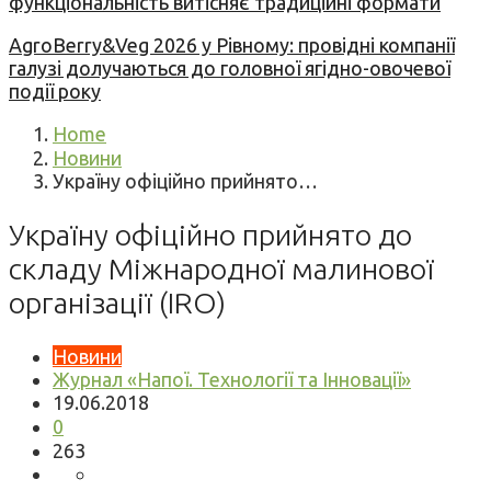
функціональність витісняє традиційні формати
AgroBerry&Veg 2026 у Рівному: провідні компанії
галузі долучаються до головної ягідно-овочевої
події року
Home
Новини
Україну офіційно прийнято…
Україну офіційно прийнято до
складу Міжнародної малинової
організації (IRO)
Новини
Журнал «Напої. Технології та Інновації»
19.06.2018
0
263