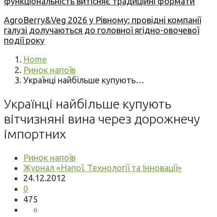
функціональність витісняє традиційні формати
AgroBerry&Veg 2026 у Рівному: провідні компанії
галузі долучаються до головної ягідно-овочевої
події року
Home
Ринок напоїв
Українці найбільше купують…
Українці найбільше купують
вітчизняні вина через дорожнечу
імпортних
Ринок напоїв
Журнал «Напої. Технології та Інновації»
24.12.2012
0
475