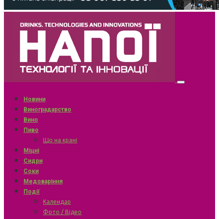
Новини
Виноградарство
Вино
Пиво
Що на крані
Міцні
Сидри
Соки
Медоваріння
Події
Календар
Фото / Відео