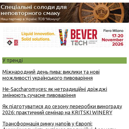
У тренді
Міжнародний день пива: виклики та нові
можливості українського пивоваріння
Не-Saccharomyces: як нетрадиційні дріжджі
змінюють сучасне пивоваріння
Як підготуватися до сезону переробки винограду
2026: практичний семінар на KRITSKI WINERY
Трансформація ринку напоїв у Європі: