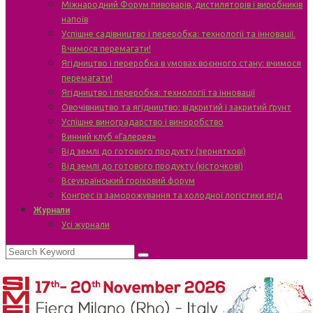
Міжнародний Форум пивоварів, дистиляторів і виробників
напоїв
Успішне садівництво і переробка: технології та інновації.
Вчимося перемагати!
Ягідництво і переробка в умовах воєнного стану: вчимося
перемагати!
Ягідництво і переробка: технології та інновації
Овочівництво та ягідництво: відкритий і закритий ґрунт
Успішне виноградарство і виноробство
Винний клуб «Галерея»
Від землі до готового продукту (зерняткові)
Від землі до готового продукту (кісточкові)
Всеукраїнський горіховий форум
Конгрес із заморожування та холодної логістики ягід
Журнали
Усі журнали