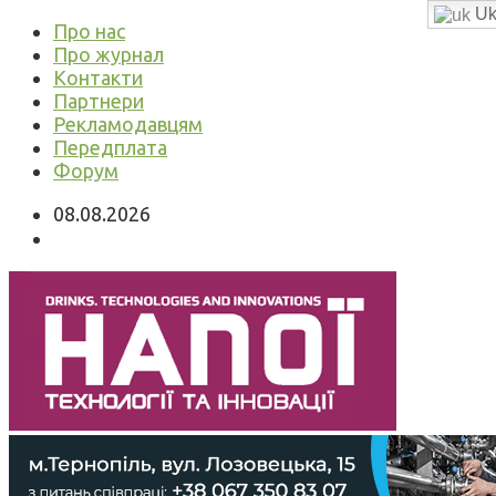
Uk
Про нас
Про журнал
Контакти
Партнери
Рекламодавцям
Передплата
Форум
08.08.2026