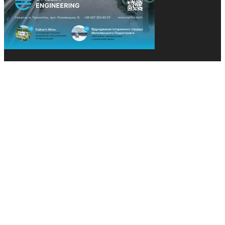
© 2013-2026 Засновники: Конєва К.В., Ящук Н.І.
Назва, концепція та дизайн проєктів медіагрупи
«Технології та Інновації» охороняється Законом
«Про авторське право». Редакція не відповідає за
тексти рекламних оголошень. Думка редакції
може не збігатися з точками зору авторів
публікацій. Передрук – з письмового дозволу
авторів проєкту.