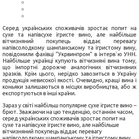
Серед українських споживачів зростає попит на
сухе та напівсухе ігристе вино, але найбільше
вітчизняний покупець віддає перевагу
напівсолодкому шампанському та ігристому вину,
повідомили фахівці “Укрвинпром” в інтерв`ю УНН.
Найбільше українці купують вітчизняні вина тому,
що імпортні дорожче аналогічних вітчизняних
зразків. Крім цього, нерідко завозиться в Україну
продукція невисокої якості. Очевидно, кращі вина і
коньяки залишаються в місцях виробництва, або ж
експортуються в інші країни.
Зараз у світі найбільш популярне сухе ігристе вино –
брют. Зважаючи на цю тенденцію, останнім часом,
серед українських споживачів зростає попит на
сухе та напівсухе ігристе вино, але найбільше
вітчизняний покупець віддає перевагу
напівсолодкому шампанському та ігристому вину.