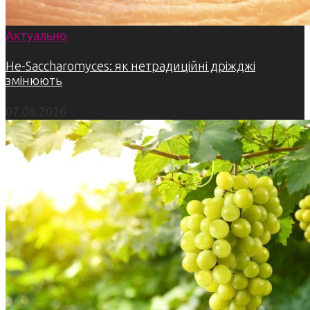
Актуально
Не-Saccharomyces: як нетрадиційні дріжджі
змінюють
07.08.2026