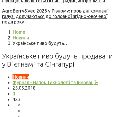
функціональність витісняє традиційні формати
AgroBerry&Veg 2026 у Рівному: провідні компанії
галузі долучаються до головної ягідно-овочевої
події року
Home
Новини
Українське пиво будуть…
Українське пиво будуть продавати
у В`єтнамі та Сінгапурі
Новини
Журнал «Напої. Технології та Інновації»
25.05.2018
0
423