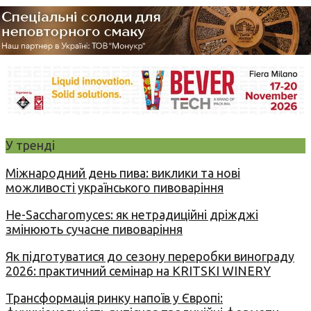
У тренді
Міжнародний день пива: виклики та нові
можливості українського пивоваріння
Не-Saccharomyces: як нетрадиційні дріжджі
змінюють сучасне пивоваріння
Як підготуватися до сезону переробки винограду
2026: практичний семінар на KRITSKI WINERY
Трансформація ринку напоїв у Європі: