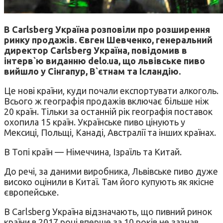
В Carlsberg Україна розповіли про розширення
ринку продажів. Євген Шевченко, генеральний
директор Carlsberg Україна, повідомив в
інтерв`ю виданню delo.ua, що львівське пиво
вийшло у Сінгапур, В`єтнам та Ісландію.
Це нові країни, куди почали експортувати алкоголь.
Всього ж географія продажів включає більше ніж
20 країн. Тільки за останній рік географія поставок
охопила 15 країн. Українське пиво цінують у
Мексиці, Польщі, Канаді, Австралії та інших країнах.
В Топі країн — Німеччина, Ізраїль та Китай.
До речі, за даними виробника, Львівське пиво дуже
високо оцінили в Китаї. Там його купують як якісне
європейське.
В Carlsberg Україна відзначають, що пивний ринок
країни в 2017 році вперше за 10 років не зазнав