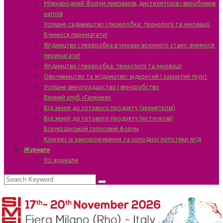
Міжнародний Форум пивоварів, дистиляторів і виробників
напоїв
Успішне садівництво і переробка: технології та інновації.
Вчимося перемагати!
Ягідництво і переробка в умовах воєнного стану: вчимося
перемагати!
Ягідництво і переробка: технології та інновації
Овочівництво та ягідництво: відкритий і закритий ґрунт
Успішне виноградарство і виноробство
Винний клуб «Галерея»
Від землі до готового продукту (зерняткові)
Від землі до готового продукту (кісточкові)
Всеукраїнський горіховий форум
Конгрес із заморожування та холодної логістики ягід
Журнали
Усі журнали