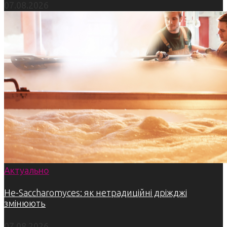
07.08.2026
Актуально
Не-Saccharomyces: як нетрадиційні дріжджі
змінюють
07.08.2026