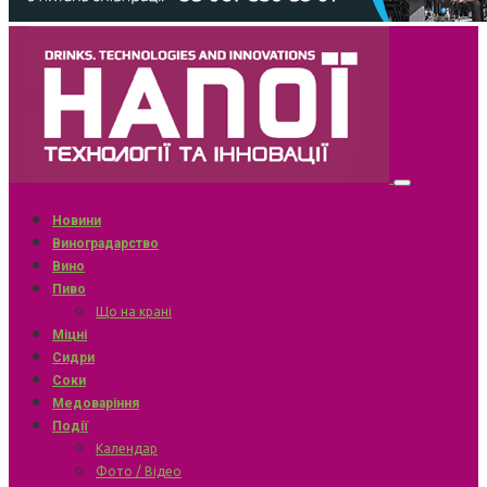
Новини
Виноградарство
Вино
Пиво
Що на крані
Міцні
Сидри
Соки
Медоваріння
Події
Календар
Фото / Відео