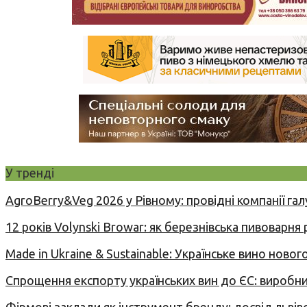
У тренді
AgroBerry&Veg 2026 у Рівному: провідні компанії гал
12 років Volynski Browar: як березнівська пивоварня
Made in Ukraine & Sustainable: Українське вино но
Спрощення експорту українських вин до ЄС: вироб