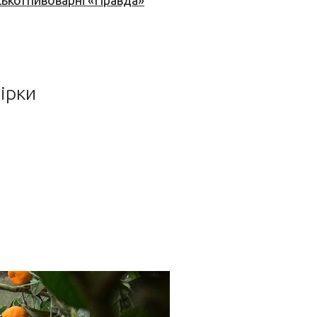
ської пивоварні «Правда»
ірки