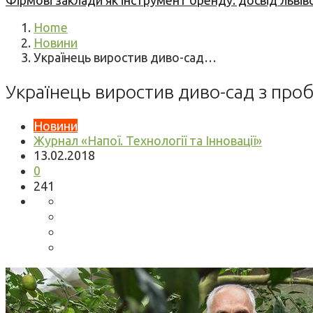
Фірмові заклади як інструмент бренду: досвід львів
Home
Новини
Українець виростив диво-сад…
Українець виростив диво-сад з проб
Новини
Журнал «Напої. Технології та Інновації»
13.02.2018
0
241