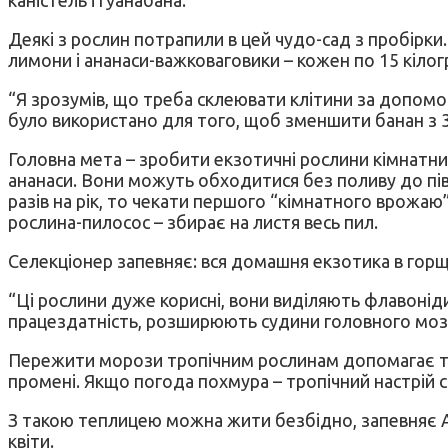
Деякі з рослин потрапили в цей чудо-сад з пробірки.
лимони і ананаси-важковаговики – кожен по 15 кілог
“Я зрозумів, що треба склеювати клітини за допомог
було використано для того, щоб зменшити банан з 3,
Головна мета – зробити екзотичні рослини кімнатни
ананаси. Вони можуть обходитися без поливу до пів
разів на рік, то чекати першого “кімнатного врожаю
рослина-пилосос – збирає на листя весь пил.
Селекціонер запевняє: вся домашня екзотика в горщи
“Ці рослини дуже корисні, вони виділяють флавонід
працездатність, розширюють судини головного мозку
Пережити морози тропічним рослинам допомагає тепл
промені. Якщо погода похмура – тропічний настрій с
З такою теплицею можна жити безбідно, запевняє Ан
квіти.