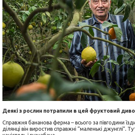
Деякі з рослин потрапили в цей фруктовий диво-
Справжня бананова ферма – всього за півгодини їзди 
ділянці він виростив справжні “маленькі джунглі”. Т
каністель і гуанабана.