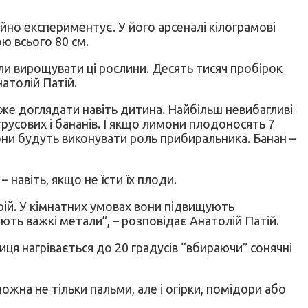
ійно експериментує. У його арсеналі кілограмові
ю всього 80 см.
ли вирощувати ці рослини. Десять тисяч пробірок
атолій Патій.
оже доглядати навіть дитина. Найбільш невибагливі
русових і бананів. І якщо лимони плодоносять 7
вони будуть виконувати роль прибиральника. Банан –
навіть, якщо не їсти їх плоди.
рій. У кімнатних умовах вони підвищують
ть важкі метали”, – розповідає Анатолій Патій.
я нагрівається до 20 градусів “вбираючи” сонячні
на не тільки пальми, але і огірки, помідори або