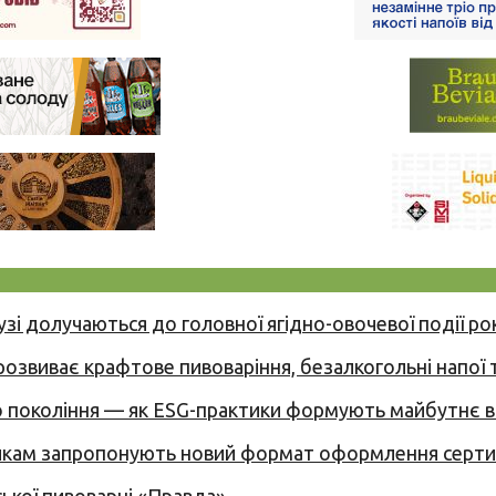
узі долучаються до головної ягідно-овочевої події ро
 розвиває крафтове пивоваріння, безалкогольні напої 
вого покоління — як ESG-практики формують майбутнє
никам запропонують новий формат оформлення сертиф