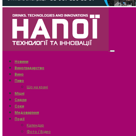
Новини
Виноградарство
Вино
Пиво
Що на крані
Міцні
Сидри
Соки
Медоваріння
Події
Календар
Фото / Відео