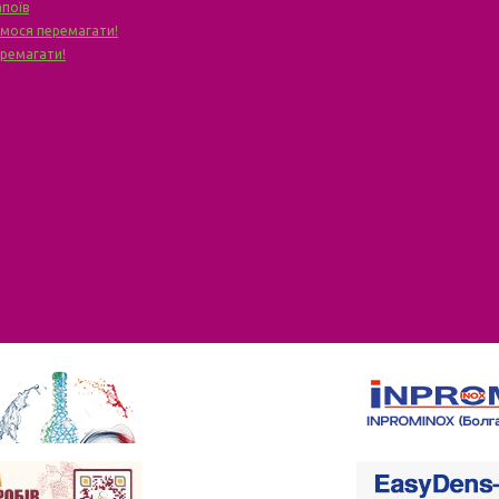
апоїв
чимося перемагати!
еремагати!