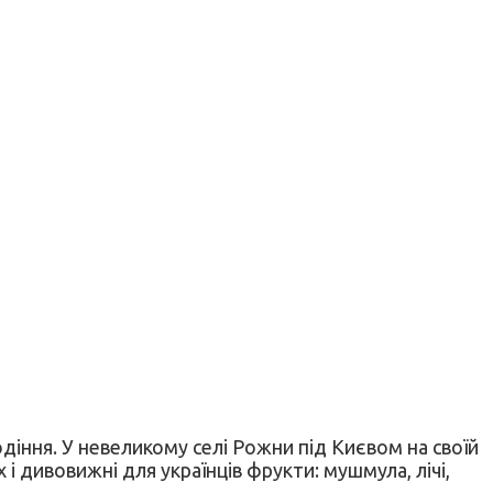
одіння. У невеликому селі Рожни під Києвом на своїй
 і дивовижні для українців фрукти: мушмула, лічі,