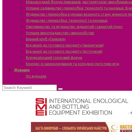
Міжнародний Форум пивоварів, дистиляторів і виробників н
Успішне садівництво і переробка: технології та інновації. В
Ягідництво і переробка в умовах воєнного стану: вчимося п
Ягідництво і переробка: технології та інновації
Овочівництво та ягідництво: відкритий і закритий ґрунт
Успішне виноградарство і виноробство
Винний клуб «Галерея»
Від землі до готового продукту (зерняткові)
Від землі до готового продукту (кісточкові)
Всеукраїнський горіховий форум
Конгрес із заморожування та холодної логістики ягід
Журнали
Усі журнали