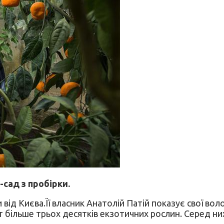
сад з пробірки.
від Києва.Її власник Анатолій Патій показує свої вол
ут більше трьох десятків екзотичних рослин. Серед них