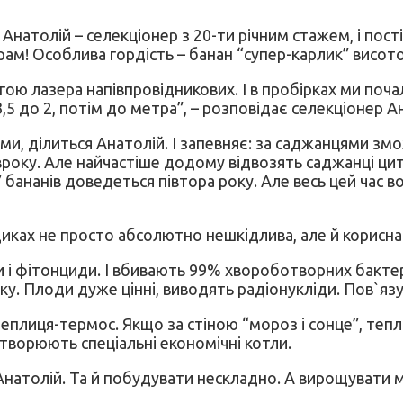
 Анатолій – селекціонер з 20-ти річним стажем, і пост
рам! Особлива гордість – банан “супер-карлик” висото
ою лазера напівпровідникових. І в пробірках ми поча
5 до 2, потім до метра”, – розповідає селекціонер Ан
ми, ділиться Анатолій. І запевняє: за саджанцями зм
року. Але найчастіше додому відвозять саджанці цит
” бананів доведеться півтора року. Але весь цей час 
ках не просто абсолютно нешкідлива, але й корисна – 
и і фітонциди. І вбивають 99% хвороботворних бакте
. Плоди дуже цінні, виводять радіонукліди. Пов`язую
иця-термос. Якщо за стіною “мороз і сонце”, теплиц
творюють спеціальні економічні котли.
атолій. Та й побудувати нескладно. А вирощувати мож