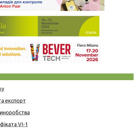
ку
та експорт
 виноробства
іката VI-1