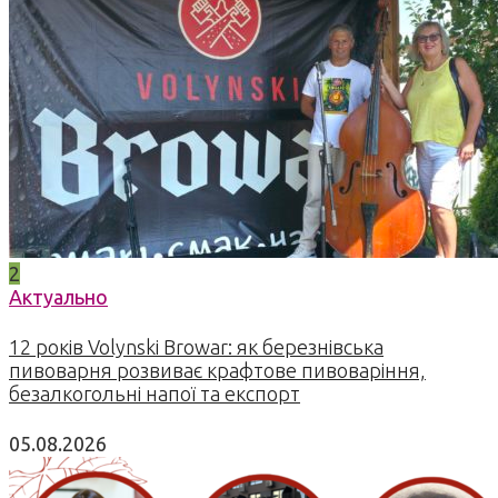
2
Актуально
12 років Volynski Browar: як березнівська
пивоварня розвиває крафтове пивоваріння,
безалкогольні напої та експорт
05.08.2026