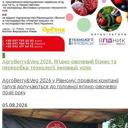
1
AgroBerry&Veg 2026. Ягідно-овочевий бізнес та
переробка: технології, інновації, успіх
AgroBerry&Veg 2026 у Рівному: провідні компанії
галузі долучаються до головної ягідно-овочевої
події року
05.08.2026