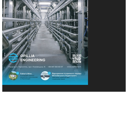
© 2013-2026 Засновники: Конєва К.В., Ящук Н.І.
Назва, концепція та дизайн проєктів медіагрупи
«Технології та Інновації» охороняється Законом
«Про авторське право». Редакція не відповідає за
тексти рекламних оголошень. Думка редакції