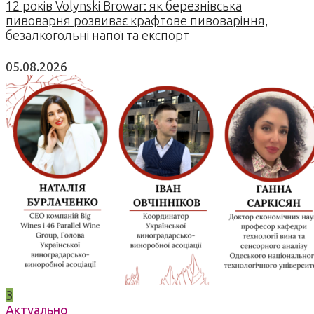
12 років Volynski Browar: як березнівська
пивоварня розвиває крафтове пивоваріння,
безалкогольні напої та експорт
05.08.2026
3
Актуально