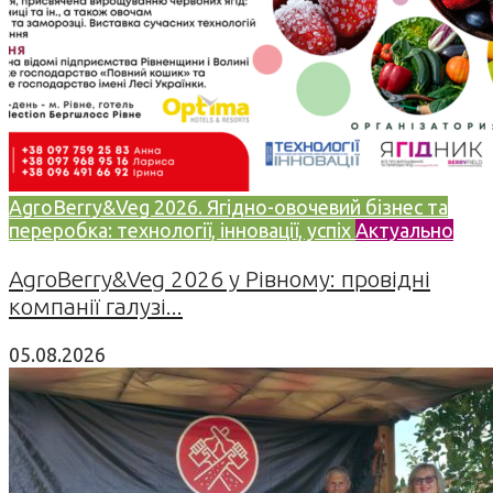
AgroBerry&Veg 2026. Ягідно-овочевий бізнес та
переробка: технології, інновації, успіх
Актуально
AgroBerry&Veg 2026 у Рівному: провідні
компанії галузі...
05.08.2026