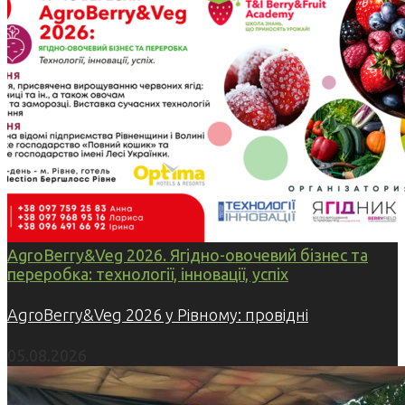
AgroBerry&Veg 2026. Ягідно-овочевий бізнес та
переробка: технології, інновації, успіх
AgroBerry&Veg 2026 у Рівному: провідні
05.08.2026