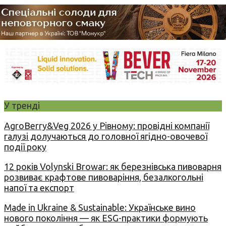
У тренді
AgroBerry&Veg 2026 у Рівному: провідні компанії
галузі долучаються до головної ягідно-овочевої
події року
12 років Volynski Browar: як березнівська пивоварня
розвиває крафтове пивоваріння, безалкогольні
напої та експорт
Made in Ukraine & Sustainable: Українське вино
нового покоління — як ESG-практики формують