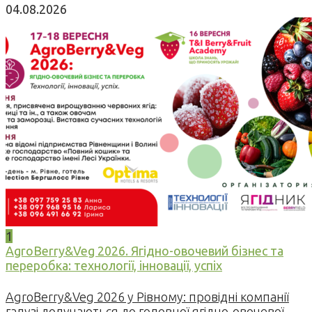
04.08.2026
1
AgroBerry&Veg 2026. Ягідно-овочевий бізнес та
переробка: технології, інновації, успіх
AgroBerry&Veg 2026 у Рівному: провідні компанії
галузі долучаються до головної ягідно-овочевої