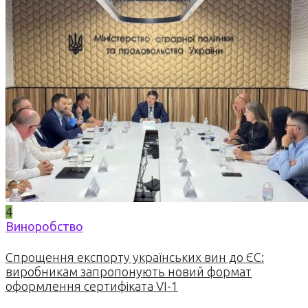
4
Виноробство
Спрощення експорту українських вин до ЄС:
виробникам запропонують новий формат
оформлення сертифіката VI-1