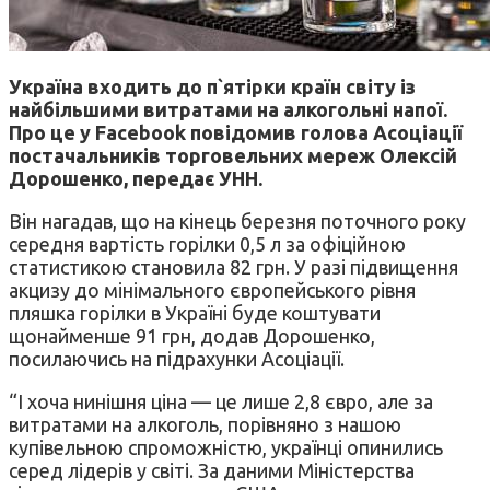
Україна входить до п`ятірки країн світу із
найбільшими витратами на алкогольні напої.
Про це у Facebook повідомив голова Асоціації
постачальників торговельних мереж Олексій
Дорошенко, передає УНН.
Він нагадав, що на кінець березня поточного року
середня вартість горілки 0,5 л за офіційною
статистикою становила 82 грн. У разі підвищення
акцизу до мінімального європейського рівня
пляшка горілки в Україні буде коштувати
щонайменше 91 грн, додав Дорошенко,
посилаючись на підрахунки Асоціації.
“І хоча нинішня ціна — це лише 2,8 євро, але за
витратами на алкоголь, порівняно з нашою
купівельною спроможністю, українці опинились
серед лідерів у світі. За даними Міністерства