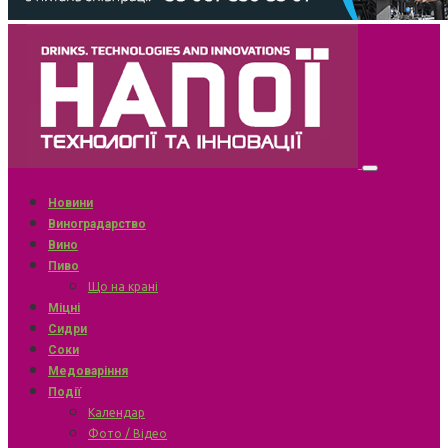
Новини
Виноградарство
Вино
Пиво
Що на крані
Міцні
Сидри
Соки
Медоваріння
Події
Календар
Фото / Відео