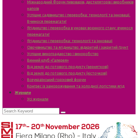
Міжнародний Форум пивоварів, дистиляторів і виробників
напоїв
Успішне садівництво і переробка: технології та інновації.
Вчимося перемагати!
Ягідництво і переробка в умовах воєнного стану: вчимося
перемагати!
Ягідництво і переробка: технології та інновації
Овочівництво та ягідництво: відкритий і закритий ґрунт
Успішне виноградарство і виноробство
Винний клуб «Галерея»
Від землі до готового продукту (зерняткові)
Від землі до готового продукту (кісточкові)
Всеукраїнський горіховий форум
Конгрес із заморожування та холодної логістики ягід
Журнали
Усі журнали