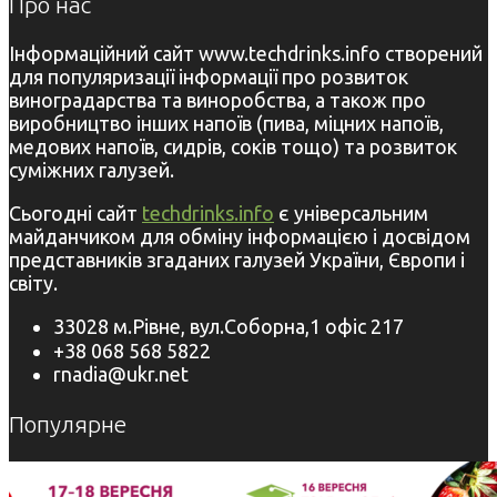
Про нас
Інформаційний сайт www.techdrinks.info створений
для популяризації інформації про розвиток
виноградарства та виноробства, а також про
виробництво інших напоїв (пива, міцних напоїв,
медових напоїв, сидрів, соків тощо) та розвиток
суміжних галузей.
Сьогодні сайт
techdrinks.info
є універсальним
майданчиком для обміну інформацією і досвідом
представників згаданих галузей України, Європи і
світу.
33028 м.Рівне, вул.Соборна,1 офіс 217
+38 068 568 5822
rnadia@ukr.net
Популярне