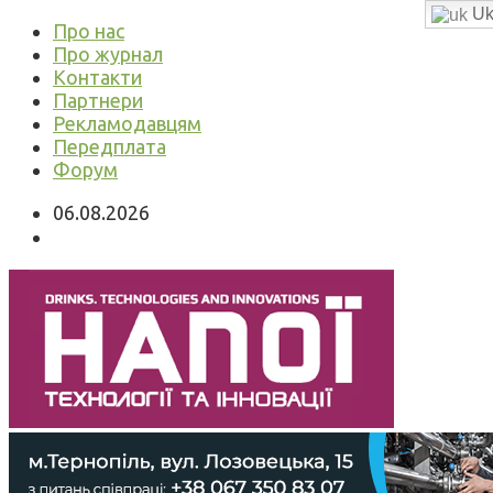
Uk
Про нас
Про журнал
Контакти
Партнери
Рекламодавцям
Передплата
Форум
06.08.2026