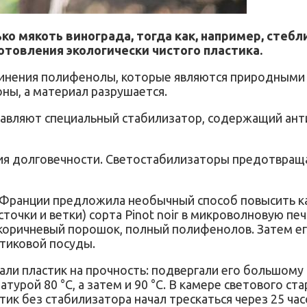
ко мякоть винограда, тогда как, например, стеб
товления экологически чистого пластика.
динения полифенолы, которые являются природными
оны, а материал разрушается.
бавляют специальный стабилизатор, содержащий ант
ия долговечности. Светостабилизаторы предотвращ
 Франции предложила необычный способ повысить к
очки и ветки) сорта Pinot noir в микроволновую печ
о-коричневый порошок, полный полифенолов. Затем 
стиковой посуды.
али пластик на прочность: подвергали его большому
атурой 80 °C, а затем и 90 °C. В камере светового с
тик без стабилизатора начал трескаться через 25 ча