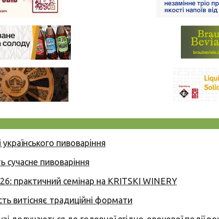
 українського пивоваріння
ь сучасне пивоваріння
026: практичний семінар на KRITSKI WINERY
сть витісняє традиційні формати