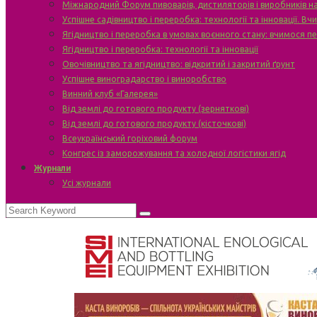
Міжнародний Форум пивоварів, дистиляторів і виробників н
Успішне садівництво і переробка: технології та інновації. В
Ягідництво і переробка в умовах воєнного стану: вчимося п
Ягідництво і переробка: технології та інновації
Овочівництво та ягідництво: відкритий і закритий ґрунт
Успішне виноградарство і виноробство
Винний клуб «Галерея»
Від землі до готового продукту (зерняткові)
Від землі до готового продукту (кісточкові)
Всеукраїнський горіховий форум
Конгрес із заморожування та холодної логістики ягід
Журнали
Усі журнали