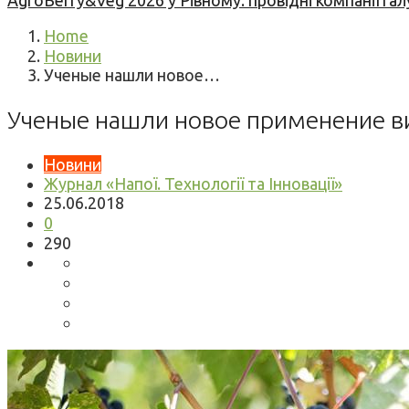
AgroBerry&Veg 2026 у Рівному: провідні компанії гал
Home
Новини
Ученые нашли новое…
Ученые нашли новое применение ви
Новини
Журнал «Напої. Технології та Інновації»
25.06.2018
0
290