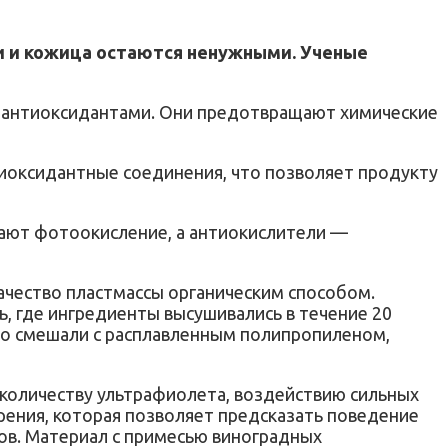
ли и кожица остаются ненужными. Ученые
 антиоксидантами. Они предотвращают химические
иоксидантные соединения, что позволяет продукту
ают фотоокисление, а антиокислители —
ачество пластмассы органическим способом.
ь, где ингредиенты высушивались в течение 20
его смешали с расплавленным полипропиленом,
 количеству ультрафиолета, воздействию сильных
тарения, которая позволяет предсказать поведение
сов. Материал с примесью виноградных