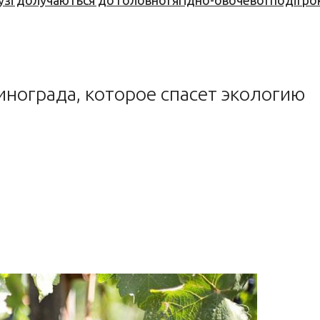
узі долучаються до головної ягідно-овочевої події ро
нограда, которое спасет экологию