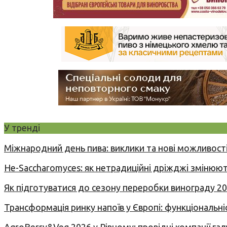
У тренді
Міжнародний день пива: виклики та нові можливості
Не-Saccharomyces: як нетрадиційні дріжджі змінюют
Як підготуватися до сезону переробки винограду 2
Трансформація ринку напоїв у Європі: функціональні