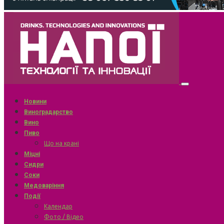
Новини
Виноградарство
Вино
Пиво
Що на крані
Міцні
Сидри
Соки
Медоваріння
Події
Календар
Фото / Відео