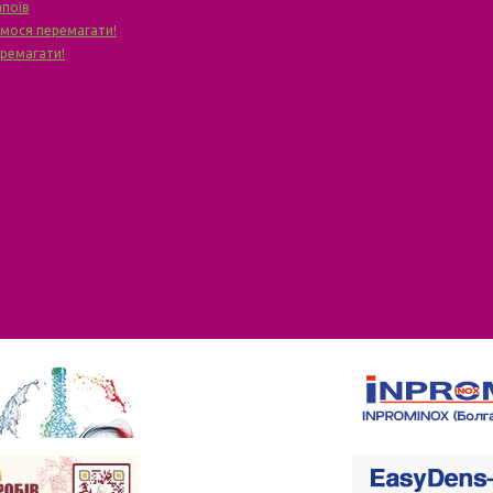
апоїв
чимося перемагати!
еремагати!