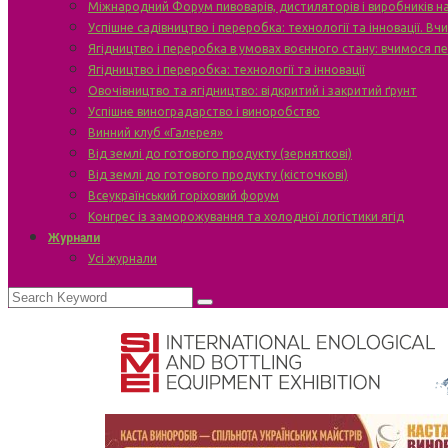
Міжнародний Форум пивоварів, дистиляторів і виробників н
Успішне садівництво і переробка: технології та інновації. В
Ягідництво і переробка в умовах воєнного стану: вчимося п
Ягідництво і переробка: технології та інновації
Овочівництво та ягідництво: відкритий і закритий ґрунт
Успішне виноградарство і виноробство
Винний клуб «Галерея»
Від землі до готового продукту (зерняткові)
Від землі до готового продукту (кісточкові)
Всеукраїнський горіховий форум
Конгрес із заморожування та холодної логістики ягід
Журнали
Усі журнали