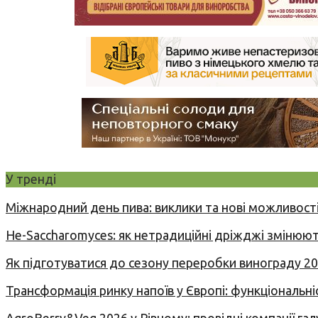
У тренді
Міжнародний день пива: виклики та нові можливості
Не-Saccharomyces: як нетрадиційні дріжджі змінюют
Як підготуватися до сезону переробки винограду 2
Трансформація ринку напоїв у Європі: функціональні