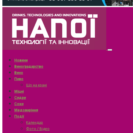
Новини
Виноградарство
Вино
Пиво
Що на крані
Міцні
Сидри
Соки
Медоваріння
Події
Календар
Фото / Відео