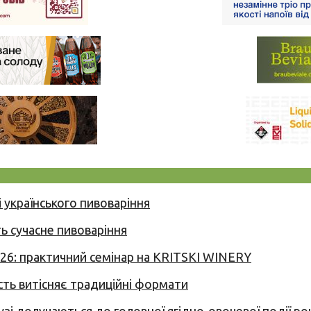
 українського пивоваріння
ь сучасне пивоваріння
026: практичний семінар на KRITSKI WINERY
сть витісняє традиційні формати