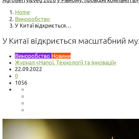
AgroBerry&Veg 2026 у Рівному: провідні компанії гал
Home
Виноробство
У Китаї відкриється…
У Китаї відкриється масштабний му
Виноробство
Новини
Журнал «Напої. Технології та Інновації»
22.09.2022
0
1056