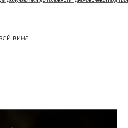
узі долучаються до головної ягідно-овочевої події ро
зей вина