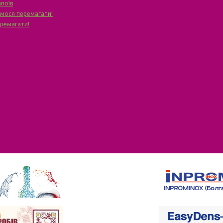
апоїв
чимося перемагати!
еремагати!