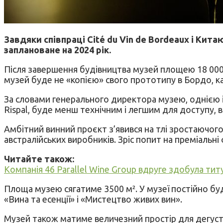
Завдяки співпраці Cité du Vin de Bordeaux і Ки
заплановане на 2024 рік.
Після завершення будівництва музей площею 18 000 м
музей буде не «копією» свого прототипу в Бордо, ка
За словами генерального директора музею, однією із 
Rispal, буде менш технічним і легшим для доступу, в
Амбітний винний проєкт з’явився на тлі зростаючог
австралійських виробників. Зріс попит на преміальні 
Читайте також:
Компанія 46 Parallel Wine Group вдруге здобула титу
Площа музею сягатиме 3500 м². У музеї постійно буду
«Вина та есенції» і «Мистецтво живих вин».
Музей також матиме величезний простір для дегустаці