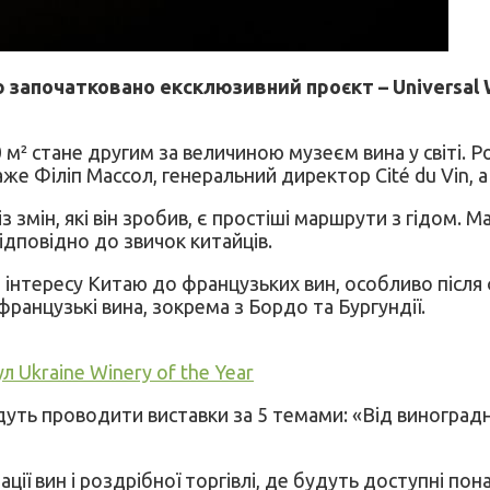
таю започатковано ексклюзивний проєкт – Universa
² стане другим за величиною музеєм вина у світі. Р
же Філіп Массол, генеральний директор Cité du Vin, 
змін, які він зробив, є простіші маршрути з гідом. Ма
ідповідно до звичок китайців.
о інтересу Китаю до французьких вин, особливо після
французькі вина, зокрема з Бордо та Бургундії.
л Ukraine Winery of the Year
ть проводити виставки за 5 темами: «Від виноградної 
ї вин і роздрібної торгівлі, де будуть доступні понад