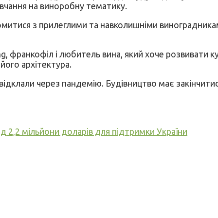
авчання на виноробну тематику.
омитися з прилеглими та навколишніми виноградникам
ng, франкофіл і любитель вина, який хоче розвивати
його архітектура.
ідклали через пандемію. Будівництво має закінчитися
д 2,2 мільйони доларів для підтримки України