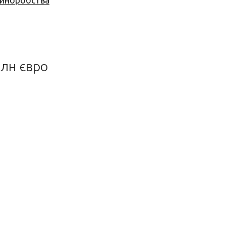
 виноробства
млн євро