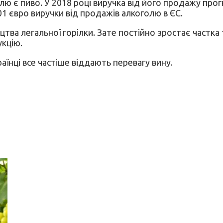
 є пиво. У 2018 році виручка від його продажу прог
1 євро виручки від продажів алкоголю в ЄС.
тва легальної горілки. Зате постійно зростає частка т
укцію.
аїнці все частіше віддають перевагу вину.