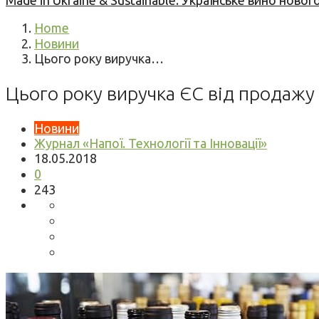
Made in Ukraine & Sustainable: Українське вино но
Home
Новини
Цього року виручка…
Цього року виручка ЄС від продаж
Новини
Журнал «Напої. Технології та Інновації»
18.05.2018
0
243