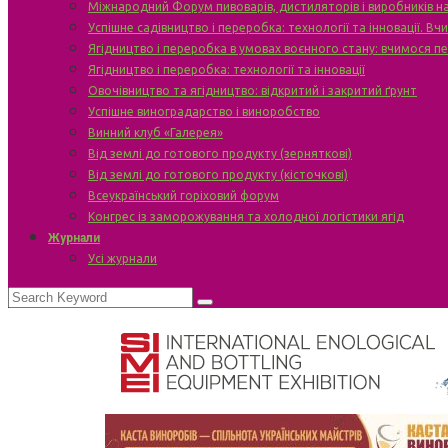
Міжнародний Форум пивоварів, дистиляторів і виробників н
Успішне садівництво і переробка: технології та інновації. В
Ягідництво і переробка в умовах воєнного стану: вчимося п
Ягідництво і переробка: технології та інновації
Овочівництво та ягідництво: відкритий і закритий ґрунт
Успішне виноградарство і виноробство
Винний клуб «Галерея»
Від землі до готового продукту (зерняткові)
Від землі до готового продукту (кісточкові)
Всеукраїнський горіховий форум
Конгрес із заморожування та холодної логістики ягід
Журнали
Усі журнали