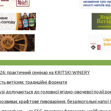
026: практичний семінар на KRITSKI WINERY
сть витісняє традиційні формати
узі долучаються до головної ягідно-овочевої події ро
 розвиває крафтове пивоваріння, безалкогольні напої 