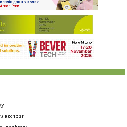
ку
та експорт