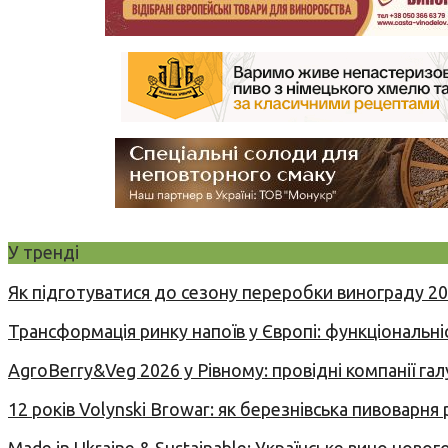
У тренді
Як підготуватися до сезону переробки винограду 2
Трансформація ринку напоїв у Європі: функціональні
AgroBerry&Veg 2026 у Рівному: провідні компанії гал
12 років Volynski Browar: як березнівська пивоварня