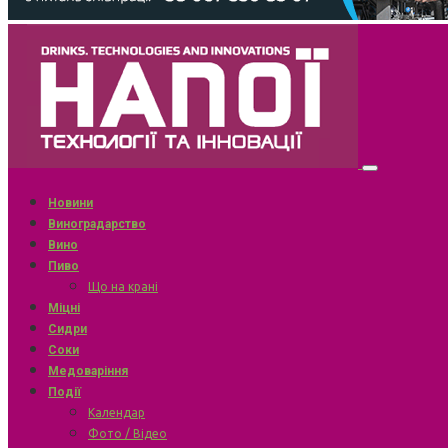
Новини
Виноградарство
Вино
Пиво
Що на крані
Міцні
Сидри
Соки
Медоваріння
Події
Календар
Фото / Відео