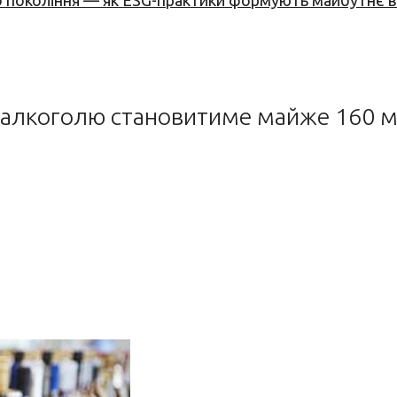
вого покоління — як ESG-практики формують майбутнє
у алкоголю становитиме майже 160 