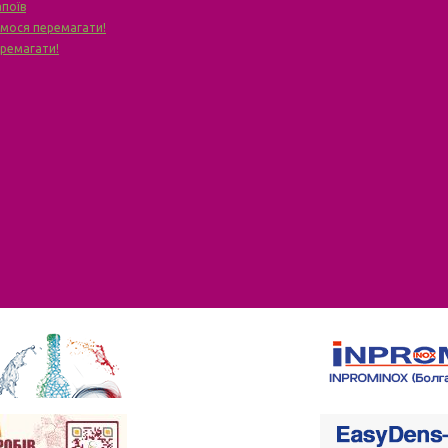
апоїв
чимося перемагати!
еремагати!