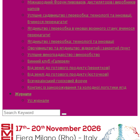
Міжнародний Форум пивоварів, дистиляторів і виробників
напоїв
Успішне садівництво і переробка: технології та інновації.
Вчимося перемагати!
Ягідництво і переробка в умовах воєнного стану: вчимося
перемагати!
Ягідництво і переробка: технології та інновації
Овочівництво та ягідництво: відкритий і закритий ґрунт
Успішне виноградарство і виноробство
Винний клуб «Галерея»
Від землі до готового продукту (зерняткові)
Від землі до готового продукту (кісточкові)
Всеукраїнський горіховий форум
Конгрес із заморожування та холодної логістики ягід
Журнали
Усі журнали