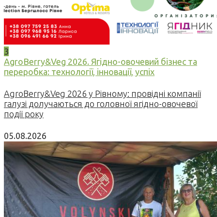
3
AgroBerry&Veg 2026. Ягідно-овочевий бізнес та
переробка: технології, інновації, успіх
AgroBerry&Veg 2026 у Рівному: провідні компанії
галузі долучаються до головної ягідно-овочевої
події року
05.08.2026