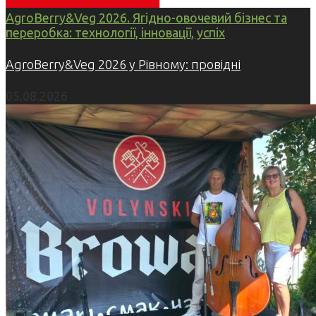
AgroBerry&Veg 2026. Ягідно-овочевий бізнес та
переробка: технології, інновації, успіх
AgroBerry&Veg 2026 у Рівному: провідні
05.08.2026