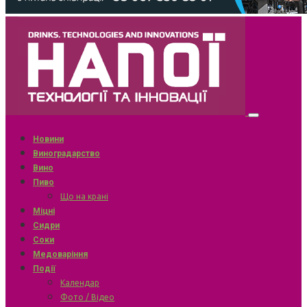
Новини
Виноградарство
Вино
Пиво
Що на крані
Міцні
Сидри
Соки
Медоваріння
Події
Календар
Фото / Відео