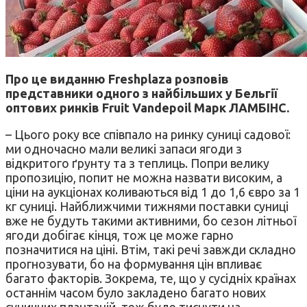
Про це виданню Freshplaza розповів
представники одного з найбільших у Бельгії
оптових ринків Fruit Vandepoil Марк ЛАМБІНС.
– Цього року все співпало на ринку суниці садової:
ми одночасно мали великі запаси ягоди з
відкритого ґрунту та з теплиць. Попри велику
пропозицію, попит не можна назвати високим, а
ціни на аукціонах коливаються від 1 до 1,6 євро за 1
кг суниці. Найближчими тижнями поставки суниці
вже не будуть такими активними, бо сезон літньої
ягоди добігає кінця, тож це може гарно
позначитися на ціні. Втім, такі речі завжди складно
прогнозувати, бо на формування цін впливає
багато факторів. Зокрема, те, що у сусідніх країнах
останнім часом було закладено багато нових
суничних плантацій, теж буде тиснути на