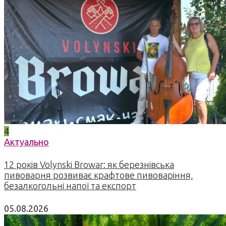
4
Актуально
12 років Volynski Browar: як березнівська
пивоварня розвиває крафтове пивоваріння,
безалкогольні напої та експорт
05.08.2026