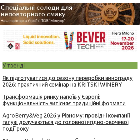
У тренді
Як підготуватися до сезону переробки винограду
2026: практичний семінар на KRITSKI WINERY
Трансформація ринку напоїв у Європі:
функціональність витісняє традиційні формати
AgroBerry&Veg 2026 у Рівному: провідні компанії
галузі долучаються до головної ягідно-овочевої
події року