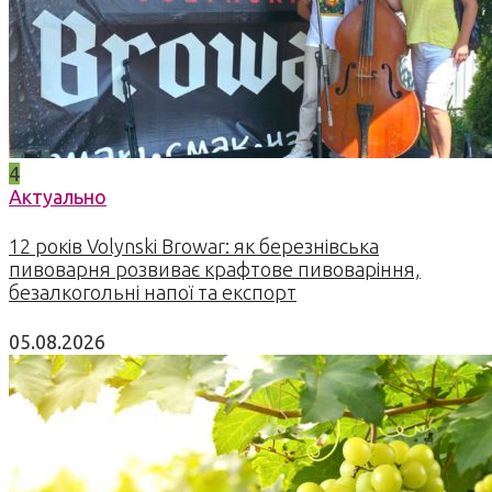
4
Актуально
12 років Volynski Browar: як березнівська
пивоварня розвиває крафтове пивоваріння,
безалкогольні напої та експорт
05.08.2026