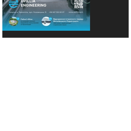
© 2013-2026 Засновники: Конєва К.В., Ящук Н.І.
Назва, концепція та дизайн проєктів медіагрупи
«Технології та Інновації» охороняється Законом
«Про авторське право». Редакція не відповідає за
тексти рекламних оголошень. Думка редакції
може не збігатися з точками зору авторів
публікацій. Передрук – з письмового дозволу
авторів проєкту.