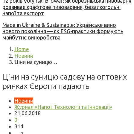
12 років Volynski Browar: як березнівська пивоварня
розвиває крафтове пивоваріння, безалкогольні
напої та експорт
Made in Ukraine & Sustainable: Українське вино
нового покоління — як ESG-практики формують
майбутнє виноробства
Home
Новини
Ціни на суницю…
Ціни на суницю садову на оптових
ринках Європи падають
Новини
Журнал «Напої. Технології та Інновації»
21.06.2018
0
314