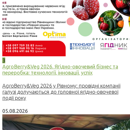
3
AgroBerry&Veg 2026. Ягідно-овочевий бізнес та
переробка: технології, інновації, успіх
AgroBerry&Veg 2026 у Рівному: провідні компанії
галузі долучаються до головної ягідно-овочевої
події року
05.08.2026