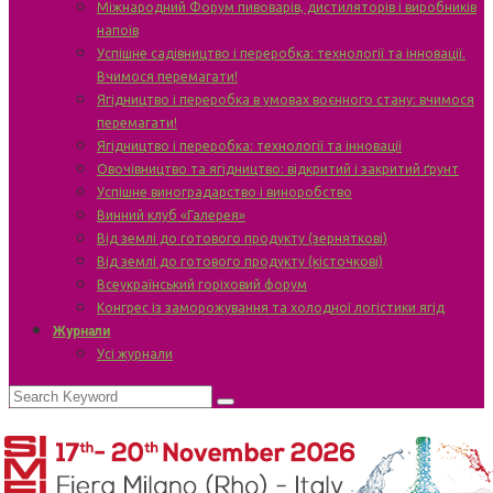
Міжнародний Форум пивоварів, дистиляторів і виробників
напоїв
Успішне садівництво і переробка: технології та інновації.
Вчимося перемагати!
Ягідництво і переробка в умовах воєнного стану: вчимося
перемагати!
Ягідництво і переробка: технології та інновації
Овочівництво та ягідництво: відкритий і закритий ґрунт
Успішне виноградарство і виноробство
Винний клуб «Галерея»
Від землі до готового продукту (зерняткові)
Від землі до готового продукту (кісточкові)
Всеукраїнський горіховий форум
Конгрес із заморожування та холодної логістики ягід
Журнали
Усі журнали