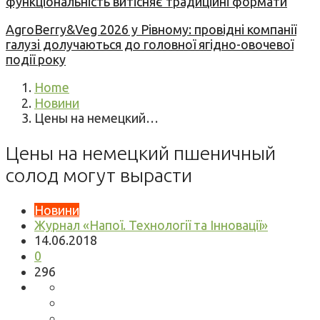
функціональність витісняє традиційні формати
AgroBerry&Veg 2026 у Рівному: провідні компанії
галузі долучаються до головної ягідно-овочевої
події року
Home
Новини
Цены на немецкий…
Цены на немецкий пшеничный
солод могут вырасти
Новини
Журнал «Напої. Технології та Інновації»
14.06.2018
0
296