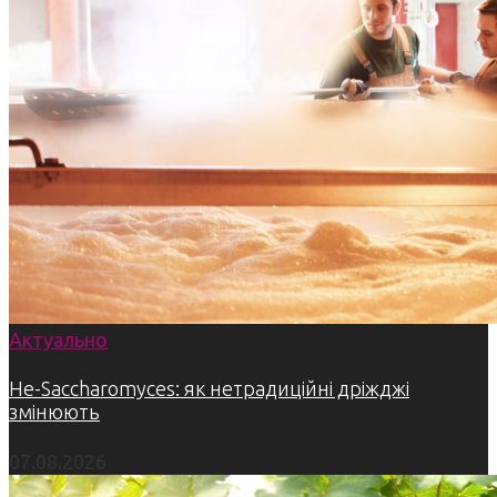
Актуально
Не-Saccharomyces: як нетрадиційні дріжджі
змінюють
07.08.2026