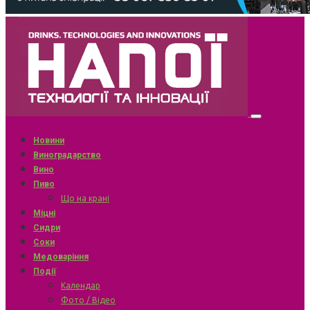
Новини
Виноградарство
Вино
Пиво
Що на крані
Міцні
Сидри
Соки
Медоваріння
Події
Календар
Фото / Відео