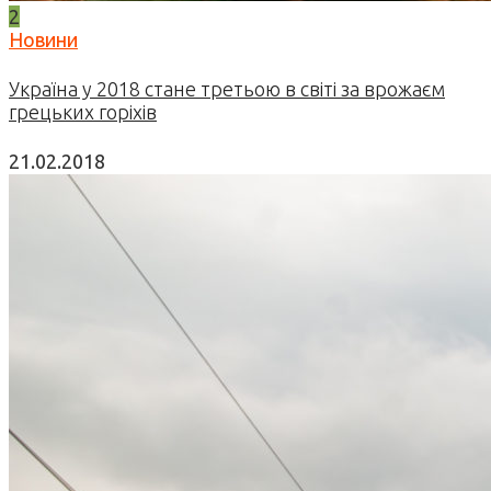
2
Новини
Україна у 2018 стане третьою в світі за врожаєм
грецьких горіхів
21.02.2018