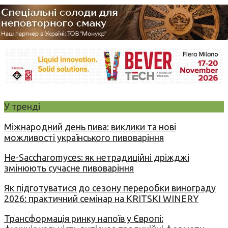
У тренді
Міжнародний день пива: виклики та нові
можливості українського пивоваріння
Не-Saccharomyces: як нетрадиційні дріжджі
змінюють сучасне пивоваріння
Як підготуватися до сезону переробки винограду
2026: практичний семінар на KRITSKI WINERY
Трансформація ринку напоїв у Європі: