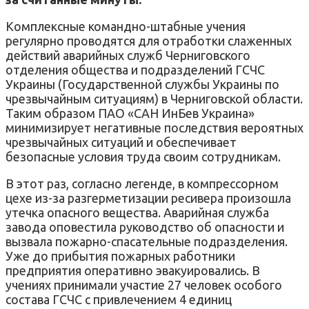
Комплексные командно-штабные учения
регулярно проводятся для отработки слаженных
действий аварийных служб Черниговского
отделения общества и подразделений ГСЧС
Украины (Государственной службы Украины по
чрезвычайным ситуациям) в Черниговской области.
Таким образом ПАО «САН ИнБев Украина»
минимизирует негативные последствия вероятных
чрезвычайных ситуаций и обеспечивает
безопасные условия труда своим сотрудникам.
В этот раз, согласно легенде, в компрессорном
цехе из-за разгерметизации ресивера произошла
утечка опасного вещества. Аварийная служба
завода оповестила руководство об опасности и
вызвала пожарно-спасательные подразделения.
Уже до прибытия пожарных работники
предприятия оперативно эвакуировались. В
учениях принимали участие 27 человек особого
состава ГСЧС с привлечением 4 единиц