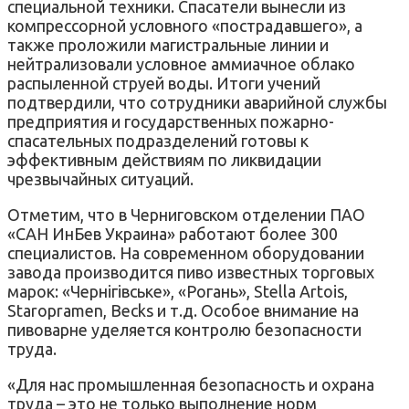
специальной техники. Спасатели вынесли из
компрессорной условного «пострадавшего», а
также проложили магистральные линии и
нейтрализовали условное аммиачное облако
распыленной струей воды. Итоги учений
подтвердили, что сотрудники аварийной службы
предприятия и государственных пожарно-
спасательных подразделений готовы к
эффективным действиям по ликвидации
чрезвычайных ситуаций.
Отметим, что в Черниговском отделении ПАО
«САН ИнБев Украина» работают более 300
специалистов. На современном оборудовании
завода производится пиво известных торговых
марок: «Чернігівське», «Рогань», Stella Artois,
Staropramen, Becks и т.д. Особое внимание на
пивоварне уделяется контролю безопасности
труда.
«Для нас промышленная безопасность и охрана
труда – это не только выполнение норм