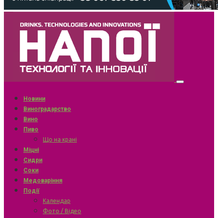
Новини
Виноградарство
Вино
Пиво
Що на крані
Міцні
Сидри
Соки
Медоваріння
Події
Календар
Фото / Відео