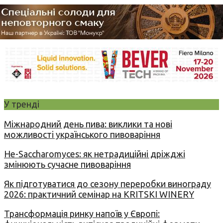
У тренді
Міжнародний день пива: виклики та нові
можливості українського пивоваріння
Не-Saccharomyces: як нетрадиційні дріжджі
змінюють сучасне пивоваріння
Як підготуватися до сезону переробки винограду
2026: практичний семінар на KRITSKI WINERY
Трансформація ринку напоїв у Європі: