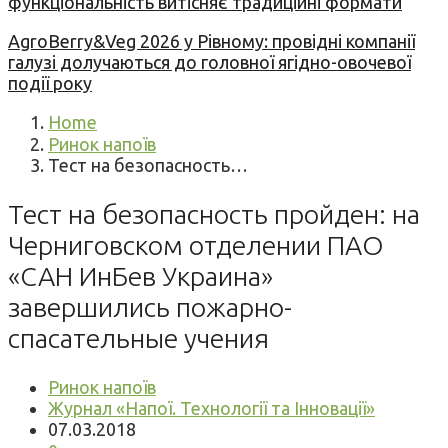
функціональність витісняє традиційні формати
AgroBerry&Veg 2026 у Рівному: провідні компанії
галузі долучаються до головної ягідно-овочевої
події року
Home
Ринок напоїв
Тест на безопасность…
Тест на безопасность пройден: на
Черниговском отделении ПАО
«САН ИнБев Украина»
завершились пожарно-
спасательные учения
Ринок напоїв
Журнал «Напої. Технології та Інновації»
07.03.2018