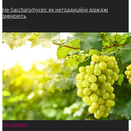
Не-Saccharomyces: як нетрадиційні дріжджі
змінюють
07.08.2026
Актуально