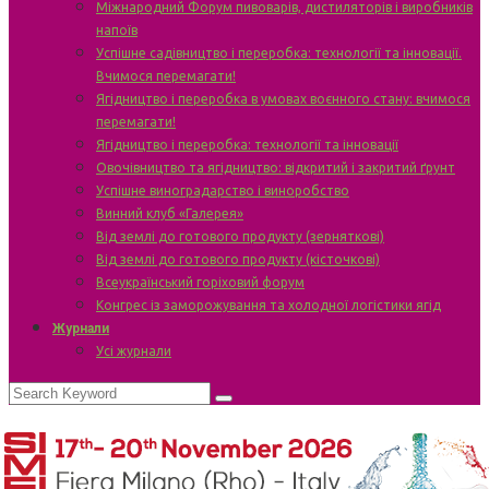
Міжнародний Форум пивоварів, дистиляторів і виробників
напоїв
Успішне садівництво і переробка: технології та інновації.
Вчимося перемагати!
Ягідництво і переробка в умовах воєнного стану: вчимося
перемагати!
Ягідництво і переробка: технології та інновації
Овочівництво та ягідництво: відкритий і закритий ґрунт
Успішне виноградарство і виноробство
Винний клуб «Галерея»
Від землі до готового продукту (зерняткові)
Від землі до готового продукту (кісточкові)
Всеукраїнський горіховий форум
Конгрес із заморожування та холодної логістики ягід
Журнали
Усі журнали