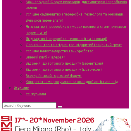
Міжнародний Форум пивоварів, дистиляторів і виробників
напоїв
Успішне садівництво і переробка: технології та інновації.
Вчимося перемагати!
Ягідництво і переробка в умовах воєнного стану: вчимося
перемагати!
Ягідництво і переробка: технології та інновації
Овочівництво та ягідництво: відкритий і закритий ґрунт
Успішне виноградарство і виноробство
Винний клуб «Галерея»
Від землі до готового продукту (зерняткові)
Від землі до готового продукту (кісточкові)
Всеукраїнський горіховий форум
Конгрес із заморожування та холодної логістики ягід
Журнали
Усі журнали