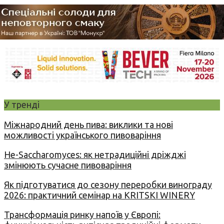
У тренді
Міжнародний день пива: виклики та нові
можливості українського пивоваріння
Не-Saccharomyces: як нетрадиційні дріжджі
змінюють сучасне пивоваріння
Як підготуватися до сезону переробки винограду
2026: практичний семінар на KRITSKI WINERY
Трансформація ринку напоїв у Європі: