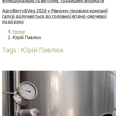
функціональність витісняє традиційні формати
AgroBerry&Veg 2026 у Рівному: провідні компанії
галузі долучаються до головної ягідно-овочевої
події року
Home
Юрій Павлюх
Tags : Юрій Павлюх