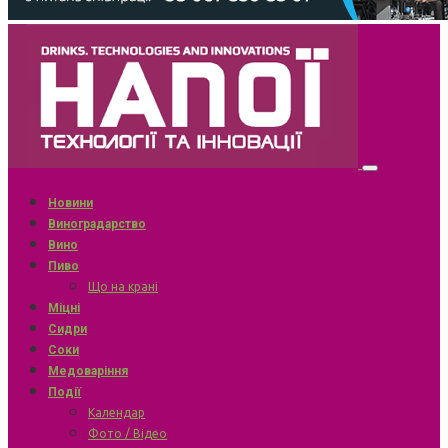
Новини
Виноградарство
Вино
Пиво
Що на крані
Міцні
Сидри
Соки
Медоваріння
Події
Календар
Фото / Відео