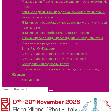
Міжнародний Форум пивоварів, дистиляторів і виробників
напоїв
Успішне садівництво і переробка: технології та інновації.
Вчимося перемагати!
Ягідництво і переробка в умовах воєнного стану: вчимося
перемагати!
Ягідництво і переробка: технології та інновації
Овочівництво та ягідництво: відкритий і закритий ґрунт
Успішне виноградарство і виноробство
Винний клуб «Галерея»
Від землі до готового продукту (зерняткові)
Від землі до готового продукту (кісточкові)
Всеукраїнський горіховий форум
Конгрес із заморожування та холодної логістики ягід
Журнали
Усі журнали