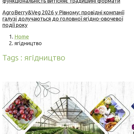
функціональність витісняє традиційні формати
AgroBerry&Veg 2026 у Рівному: провідні компанії
галузі долучаються до головної ягідно-овочевої
події року
Home
ягідництво
Tags : ягідництво