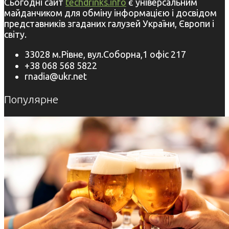
Сьогодні сайт
techdrinks.info
є універсальним
майданчиком для обміну інформацією і досвідом
представників згаданих галузей України, Європи і
світу.
33028 м.Рівне, вул.Соборна,1 офіс 217
+38 068 568 5822
rnadia@ukr.net
Популярне