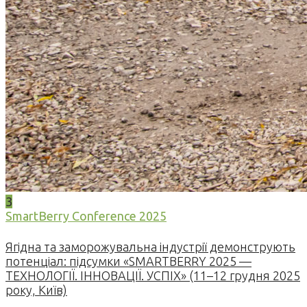
3
SmartBerry Conference 2025
Ягідна та заморожувальна індустрії демонструють
потенціал: підсумки «SMARTBERRY 2025 —
ТЕХНОЛОГІЇ. ІННОВАЦІЇ. УСПІХ» (11–12 грудня 2025
року, Київ)