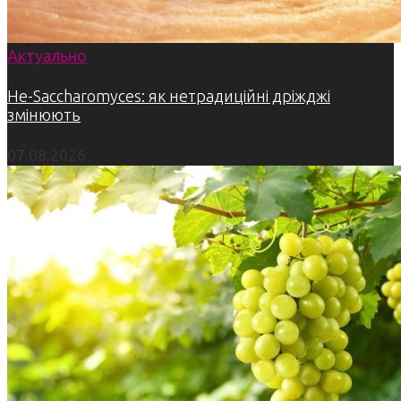
Актуально
Не-Saccharomyces: як нетрадиційні дріжджі
змінюють
07.08.2026