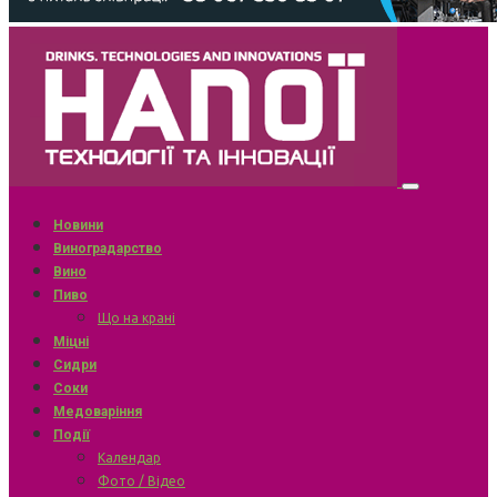
Новини
Виноградарство
Вино
Пиво
Що на крані
Міцні
Сидри
Соки
Медоваріння
Події
Календар
Фото / Відео