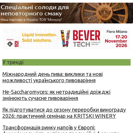
У тренді
Міжнародний день пива: виклики та нові
можливості українського пивоваріння
Не-Saccharomyces: як нетрадиційні дріжджі
змінюють сучасне пивоваріння
Як підготуватися до сезону переробки винограду
2026: практичний семінар на KRITSKI WINERY
Трансформація ринку напоїв у Європі: