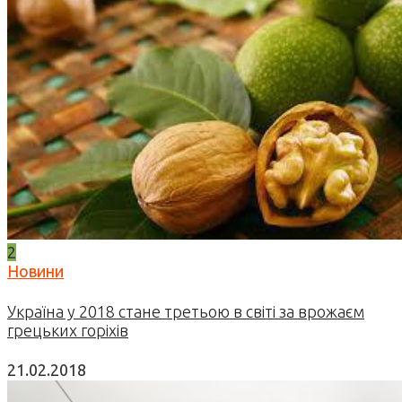
2
Новини
Україна у 2018 стане третьою в світі за врожаєм
грецьких горіхів
21.02.2018