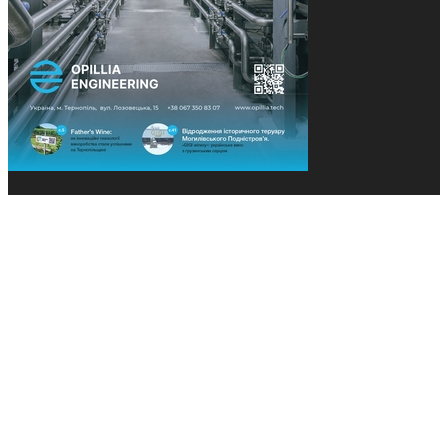
© 2013-2026 Засновники: Конєва К.В., Ящук Н.І.
Назва, концепція та дизайн проєктів медіагрупи
«Технології та Інновації» охороняється Законом
«Про авторське право». Редакція не відповідає за
тексти рекламних оголошень. Думка редакції
може не збігатися з точками зору авторів
публікацій. Передрук – з письмового дозволу
авторів проєкту.