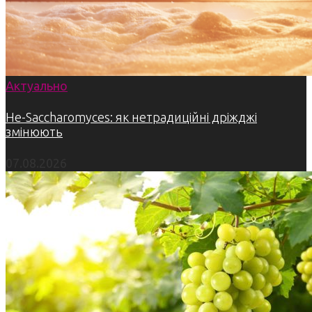
Актуально
Не-Saccharomyces: як нетрадиційні дріжджі
змінюють
07.08.2026