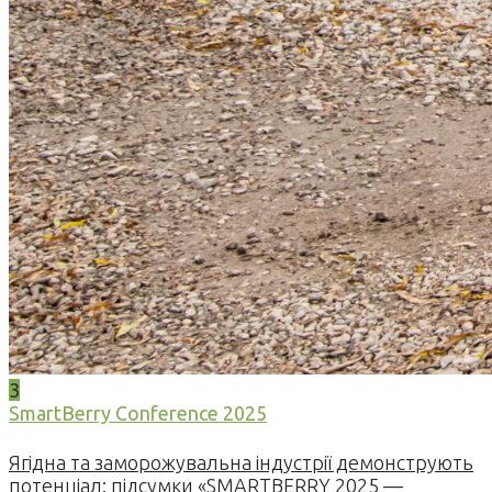
3
SmartBerry Conference 2025
Ягідна та заморожувальна індустрії демонструють
потенціал: підсумки «SMARTBERRY 2025 —