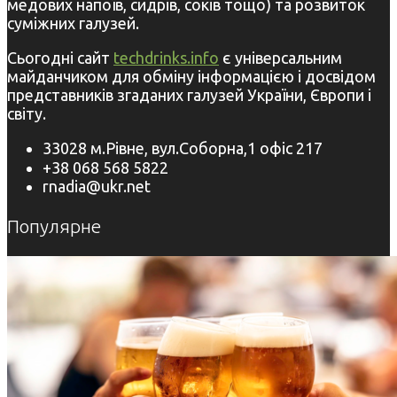
медових напоїв, сидрів, соків тощо) та розвиток
суміжних галузей.
Сьогодні сайт
techdrinks.info
є універсальним
майданчиком для обміну інформацією і досвідом
представників згаданих галузей України, Європи і
світу.
33028 м.Рівне, вул.Соборна,1 офіс 217
+38 068 568 5822
rnadia@ukr.net
Популярне