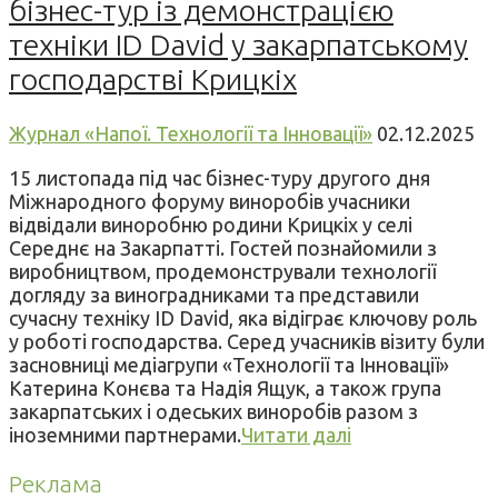
бізнес-тур із демонстрацією
техніки ID David у закарпатському
господарстві Крицкіх
Журнал «Напої. Технології та Інновації»
02.12.2025
15 листопада під час бізнес-туру другого дня
Міжнародного форуму виноробів учасники
відвідали виноробню родини Крицкіх у селі
Середнє на Закарпатті. Гостей познайомили з
виробництвом, продемонстрували технології
догляду за виноградниками та представили
сучасну техніку ID David, яка відіграє ключову роль
у роботі господарства. Серед учасників візиту були
засновниці медіагрупи «Технології та Інновації»
Катерина Конєва та Надія Ящук, а також група
закарпатських і одеських виноробів разом з
іноземними партнерами.
Читати далі
Реклама