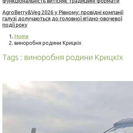
функціональність витісняє традиційні формати
AgroBerry&Veg 2026 у Рівному: провідні компанії
галузі долучаються до головної ягідно-овочевої
події року
Home
виноробня родини Крицкіх
Tags : виноробня родини Крицкіх