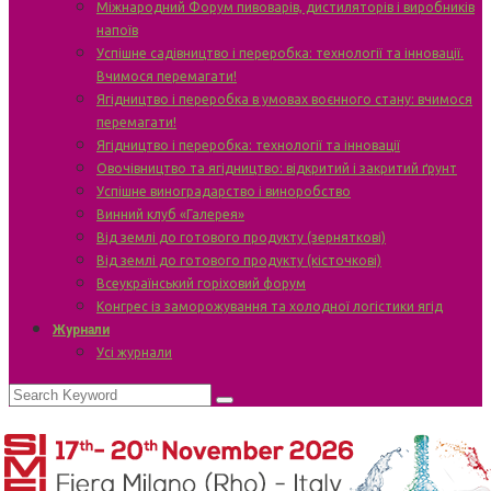
Міжнародний Форум пивоварів, дистиляторів і виробників
напоїв
Успішне садівництво і переробка: технології та інновації.
Вчимося перемагати!
Ягідництво і переробка в умовах воєнного стану: вчимося
перемагати!
Ягідництво і переробка: технології та інновації
Овочівництво та ягідництво: відкритий і закритий ґрунт
Успішне виноградарство і виноробство
Винний клуб «Галерея»
Від землі до готового продукту (зерняткові)
Від землі до готового продукту (кісточкові)
Всеукраїнський горіховий форум
Конгрес із заморожування та холодної логістики ягід
Журнали
Усі журнали