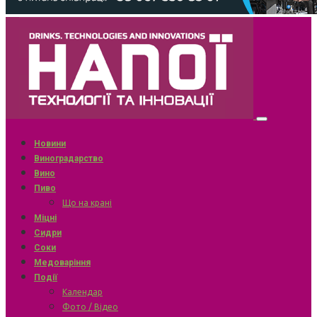
Новини
Виноградарство
Вино
Пиво
Що на крані
Міцні
Сидри
Соки
Медоваріння
Події
Календар
Фото / Відео