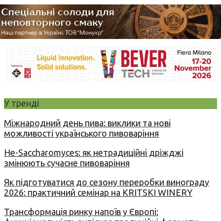
У тренді
Міжнародний день пива: виклики та нові
можливості українського пивоваріння
Не-Saccharomyces: як нетрадиційні дріжджі
змінюють сучасне пивоваріння
Як підготуватися до сезону переробки винограду
2026: практичний семінар на KRITSKI WINERY
Трансформація ринку напоїв у Європі: