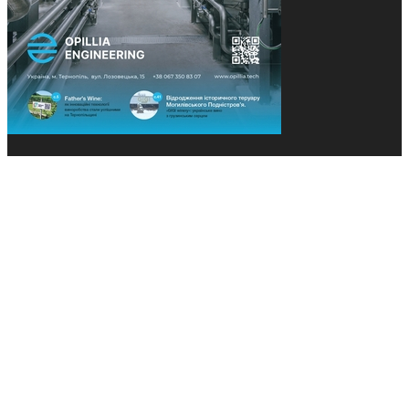
© 2013-2026 Засновники: Конєва К.В., Ящук Н.І.
Назва, концепція та дизайн проєктів медіагрупи
«Технології та Інновації» охороняється Законом
«Про авторське право». Редакція не відповідає за
тексти рекламних оголошень. Думка редакції
може не збігатися з точками зору авторів
публікацій. Передрук – з письмового дозволу
авторів проєкту.