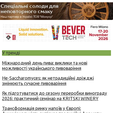
У тренді
Міжнародний день пива: виклики та нові
можливості українського пивоваріння
Не-Saccharomyces: як нетрадиційні дріжджі
змінюють сучасне пивоваріння
Як підготуватися до сезону переробки винограду
2026: практичний семінар на KRITSKI WINERY
Трансформація ринку напоїв у Європі: