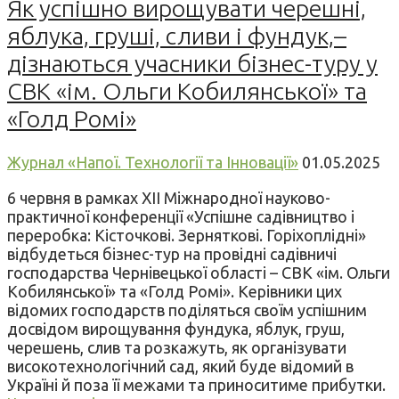
Як успішно вирощувати черешні,
яблука, груші, сливи і фундук,–
дізнаються учасники бізнес-туру у
СВК «ім. Ольги Кобилянської» та
«Голд Ромі»
Журнал «Напої. Технології та Інновації»
01.05.2025
6 червня в рамках XII Міжнародної науково-
практичної конференції «Успішне садівництво і
переробка: Кісточкові. Зерняткові. Горіхоплідні»
відбудеться бізнес-тур на провідні садівничі
господарства Чернівецької області – СВК «ім. Ольги
Кобилянської» та «Голд Ромі». Керівники цих
відомих господарств поділяться своїм успішним
досвідом вирощування фундука, яблук, груш,
черешень, слив та розкажуть, як організувати
високотехнологічний сад, який буде відомий в
Україні й поза її межами та приноситиме прибутки.