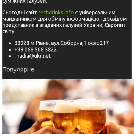
суміжних галузей.
Сьогодні сайт
techdrinks.info
є універсальним
майданчиком для обміну інформацією і досвідом
представників згаданих галузей України, Європи і
світу.
33028 м.Рівне, вул.Соборна,1 офіс 217
+38 068 568 5822
rnadia@ukr.net
Популярне