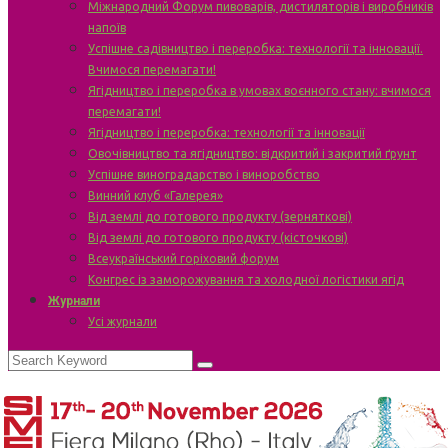
Міжнародний Форум пивоварів, дистиляторів і виробників
напоїв
Успішне садівництво і переробка: технології та інновації.
Вчимося перемагати!
Ягідництво і переробка в умовах воєнного стану: вчимося
перемагати!
Ягідництво і переробка: технології та інновації
Овочівництво та ягідництво: відкритий і закритий ґрунт
Успішне виноградарство і виноробство
Винний клуб «Галерея»
Від землі до готового продукту (зерняткові)
Від землі до готового продукту (кісточкові)
Всеукраїнський горіховий форум
Конгрес із заморожування та холодної логістики ягід
Журнали
Усі журнали