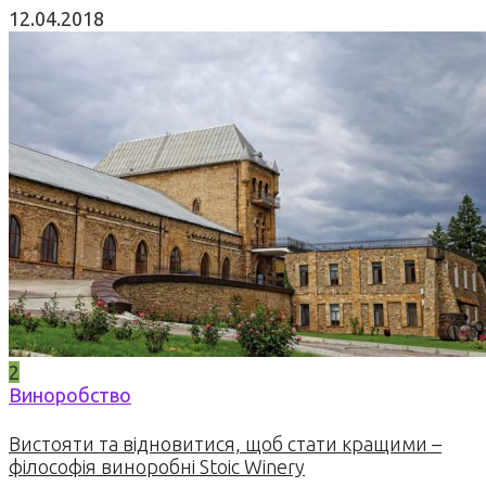
12.04.2018
2
Виноробство
Вистояти та відновитися, щоб стати кращими –
філософія виноробні Stoic Winery