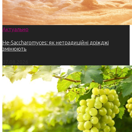
Актуально
Не-Saccharomyces: як нетрадиційні дріжджі
змінюють
07.08.2026