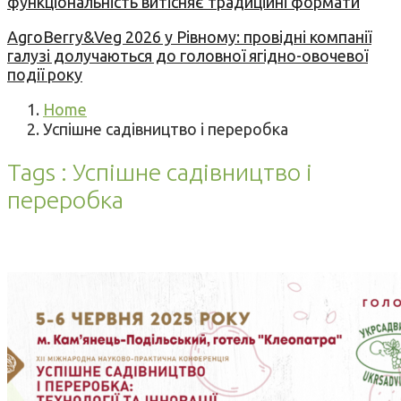
функціональність витісняє традиційні формати
AgroBerry&Veg 2026 у Рівному: провідні компанії
галузі долучаються до головної ягідно-овочевої
події року
Home
Успішне садівництво і переробка
Tags : Успішне садівництво і
переробка