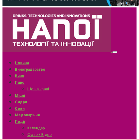
Новини
Виноградарство
Вино
Пиво
Що на крані
Міцні
Сидри
Соки
Медоваріння
Події
Календар
Фото / Відео