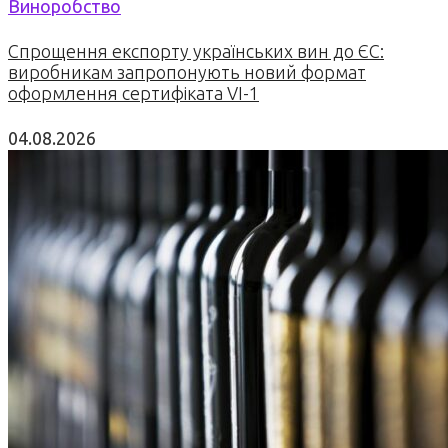
Виноробство
Спрощення експорту українських вин до ЄС:
виробникам запропонують новий формат
оформлення сертифіката VI-1
04.08.2026