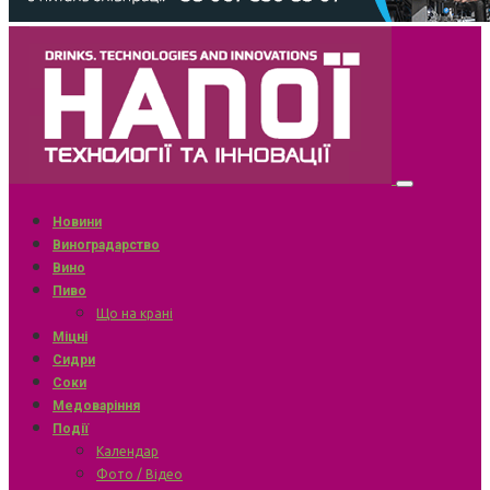
Новини
Виноградарство
Вино
Пиво
Що на крані
Міцні
Сидри
Соки
Медоваріння
Події
Календар
Фото / Відео