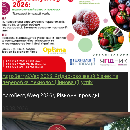
AgroBerry&Veg 2026. Ягідно-овочевий бізнес та
переробка: технології, інновації, успіх
AgroBerry&Veg 2026 у Рівному: провідні
05.08.2026