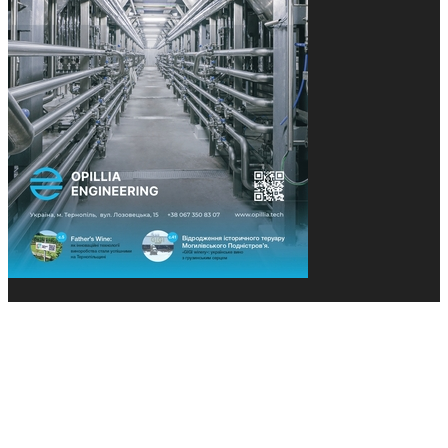
© 2013-2026 Засновники: Конєва К.В., Ящук Н.І.
Назва, концепція та дизайн проєктів медіагрупи
«Технології та Інновації» охороняється Законом
«Про авторське право». Редакція не відповідає за
тексти рекламних оголошень. Думка редакції
може не збігатися з точками зору авторів