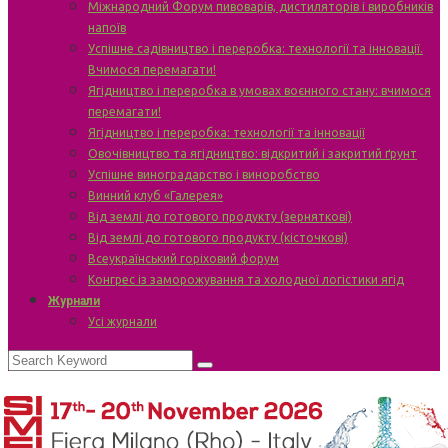
Міжнародний Форум пивоварів, дистиляторів і виробників
напоїв
Успішне садівництво і переробка: технології та інновації.
Вчимося перемагати!
Ягідництво і переробка в умовах воєнного стану: вчимося
перемагати!
Ягідництво і переробка: технології та інновації
Овочівництво та ягідництво: відкритий і закритий ґрунт
Успішне виноградарство і виноробство
Винний клуб «Галерея»
Від землі до готового продукту (зерняткові)
Від землі до готового продукту (кісточкові)
Всеукраїнський горіховий форум
Конгрес із заморожування та холодної логістики ягід
Журнали
Усі журнали