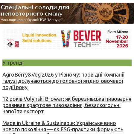
У тренді
AgroBerry&Veg 2026 у Рівному: провідні компанії
галузі долучаються до головної ягідно-овочевої
події року
12 років Volynski Browar: як березнівська пивоварня
розвиває крафтове пивоваріння, безалкогольні
напої та експорт
Made in Ukraine & Sustainable: Українське вино
нового покоління — як ESG-практики формують