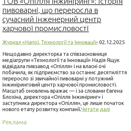
ТОВ «Опілля Інжиніринг»: історія
пивоварні, що переросла в
сучасний інженерний центр
харчової промисловості
Журнал «Напої. Технології та Інновації»
02.12.2025
Нещодавно директорка та співзасновниця
медіагрупи «Технології та Інновації» Надія Ящук
відвідала пивзавод «Опілля» і на власні очі
побачила, як підприємство за останнє десятиліття
переросло зі звичайної пивоварні у потужний
інжиніринговий центр харчової промисловості.
Масштаб оновлень вражає — і за словами Євгена
Блохіна, директора «Опілля Інжиніринг» і
заступника директора «Опілля», це лише початок
нового етапу розвитку компанії.
Читати далі
Реклама