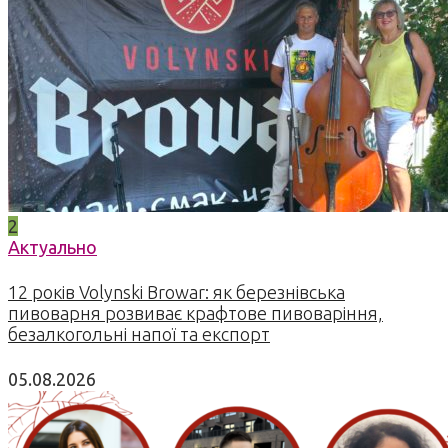
2
Актуально
12 років Volynski Browar: як березнівська
пивоварня розвиває крафтове пивоваріння,
безалкогольні напої та експорт
05.08.2026