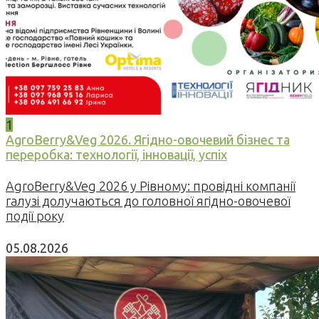
1
AgroBerry&Veg 2026. Ягідно-овочевий бізнес та
переробка: технології, інновації, успіх
AgroBerry&Veg 2026 у Рівному: провідні компанії
галузі долучаються до головної ягідно-овочевої
події року
05.08.2026