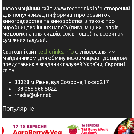
Інформаційний сайт www.techdrinks.info створений
для популяризації інформації про розвиток
виноградарства та виноробства, а також про
виробництво інших напоїв (пива, міцних напоїв,
медових напоїв, сидрів, соків тощо) та розвиток
суміжних галузей.
Сьогодні сайт
techdrinks.info
є універсальним
майданчиком для обміну інформацією і досвідом
представників згаданих галузей України, Європи і
світу.
33028 м.Рівне, вул.Соборна,1 офіс 217
+38 068 568 5822
rnadia@ukr.net
Популярне