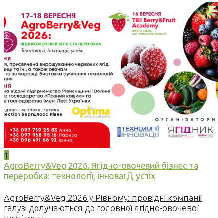
1
AgroBerry&Veg 2026. Ягідно-овочевий бізнес та
переробка: технології, інновації, успіх
AgroBerry&Veg 2026 у Рівному: провідні компанії
галузі долучаються до головної ягідно-овочевої
події року