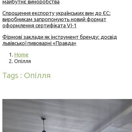
майбутнє виноробства
Спрощення експорту українських вин до ЄС:
виробникам запропонують новий формат
оформлення сертифіката VI-1
Фірмові заклади як інструмент бренду: досвід
львівської пивоварні «Правда»
Home
Опілля
Tags : Опілля