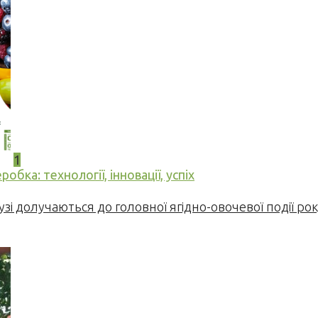
1
бка: технології, інновації, успіх
узі долучаються до головної ягідно-овочевої події ро