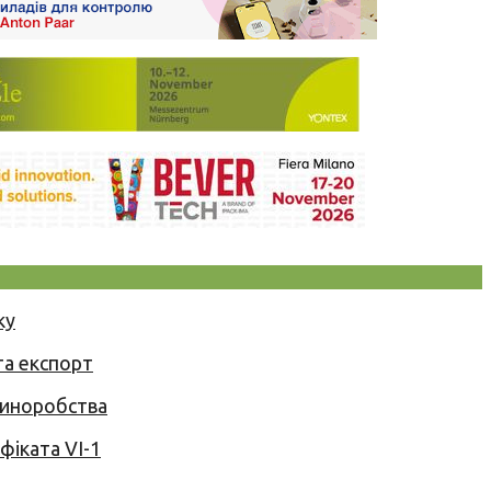
ку
та експорт
 виноробства
іката VI-1