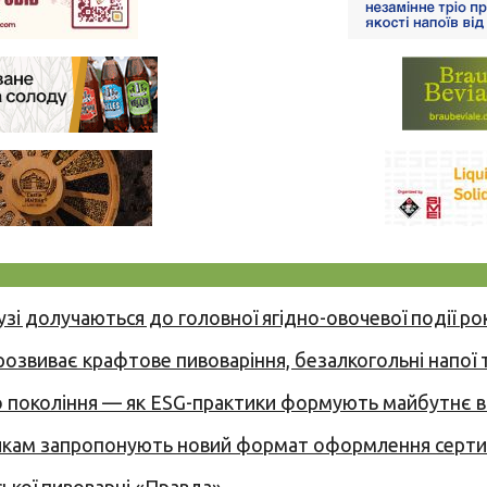
узі долучаються до головної ягідно-овочевої події ро
 розвиває крафтове пивоваріння, безалкогольні напої 
вого покоління — як ESG-практики формують майбутнє
никам запропонують новий формат оформлення сертиф