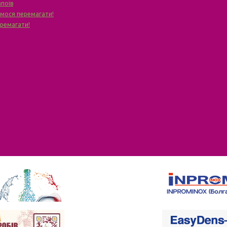
апоїв
чимося перемагати!
еремагати!