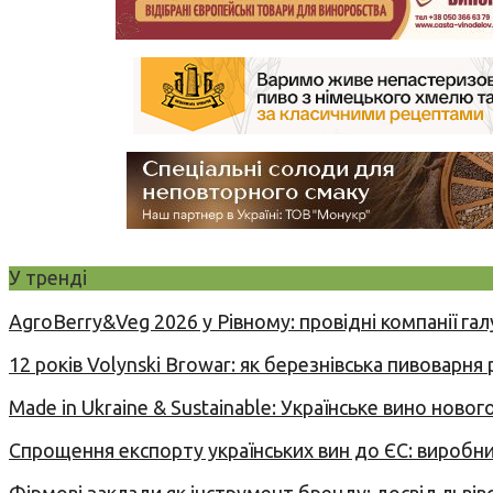
У тренді
AgroBerry&Veg 2026 у Рівному: провідні компанії гал
12 років Volynski Browar: як березнівська пивоварня
Made in Ukraine & Sustainable: Українське вино но
Спрощення експорту українських вин до ЄС: вироб