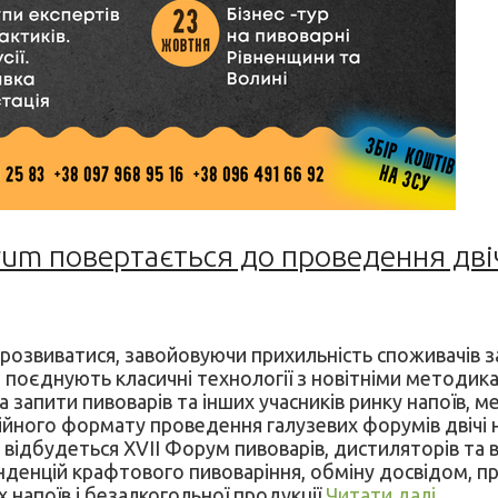
orum повертається до проведення двіч
розвиватися, завойовуючи прихильність споживачів за
но поєднують класичні технології з новітніми методик
 запити пивоварів та інших учасників ринку напоїв, ме
йного формату проведення галузевих форумів двічі на
), відбудеться XVII Форум пивоварів, дистиляторів та
енцій крафтового пивоваріння, обміну досвідом, пр
напоїв і безалкогольної продукції.
Читати далі