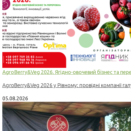
AgroBerry&Veg 2026. Ягідно-овочевий бізнес та переро
AgroBerry&Veg 2026 у Рівному: провідні компанії гал
05.08.2026