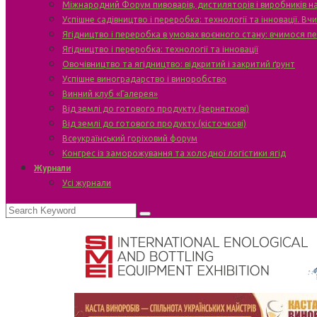
Міжнародний Форум пивоварів, дистиляторів і виробників н
Успішне садівництво і переробка: технології та інновації. В
Ягідництво і переробка в умовах воєнного стану: вчимося п
Ягідництво і переробка: технології та інновації
Овочівництво та ягідництво: відкритий і закритий ґрунт
Успішне виноградарство і виноробство
Винний клуб «Галерея»
Від землі до готового продукту (зерняткові)
Від землі до готового продукту (кісточкові)
Всеукраїнський горіховий форум
Конгрес із заморожування та холодної логістики ягід
Журнали
Усі журнали