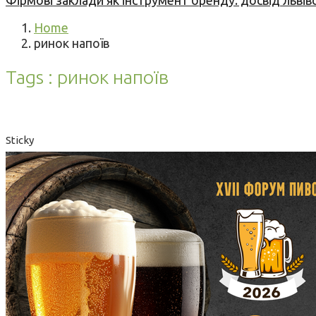
Фірмові заклади як інструмент бренду: досвід львів
Home
ринок напоїв
Tags : ринок напоїв
Sticky