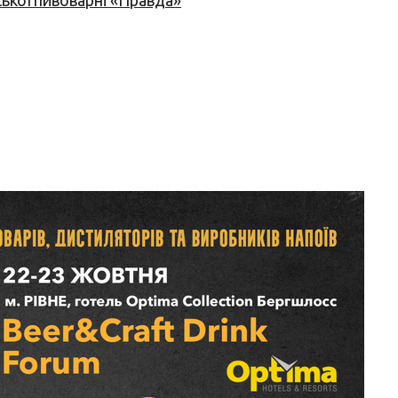
ської пивоварні «Правда»