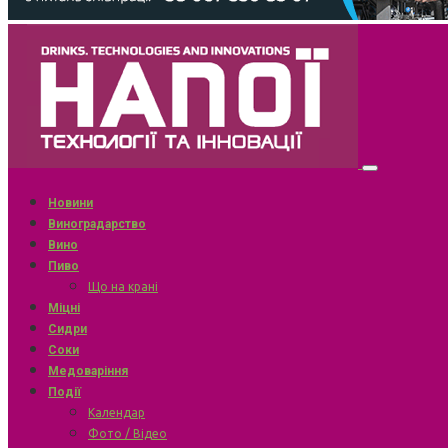
Новини
Виноградарство
Вино
Пиво
Що на крані
Міцні
Сидри
Соки
Медоваріння
Події
Календар
Фото / Відео