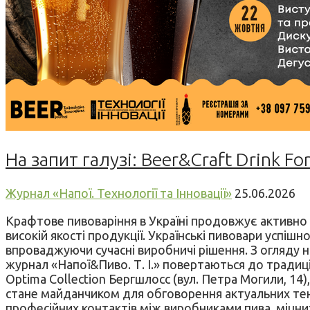
На запит галузі: Beer&Craft Drink F
Журнал «Напої. Технології та Інновації»
25.06.2026
Крафтове пивоваріння в Україні продовжує активно 
високій якості продукції. Українські пивовари успіш
впроваджуючи сучасні виробничі рішення. З огляду на
журнал «Напої&Пиво. Т. І.» повертаються до традиці
Optima Collection Бергшлосс (вул. Петра Могили, 14
стане майданчиком для обговорення актуальних тенд
професійних контактів між виробниками пива, міцних 