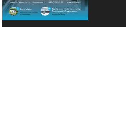
© 2013-2026 Засновники: Конєва К.В., Ящук Н.І.
Назва, концепція та дизайн проєктів медіагрупи
«Технології та Інновації» охороняється Законом
«Про авторське право». Редакція не відповідає за
тексти рекламних оголошень. Думка редакції
може не збігатися з точками зору авторів
публікацій. Передрук – з письмового дозволу
авторів проєкту.