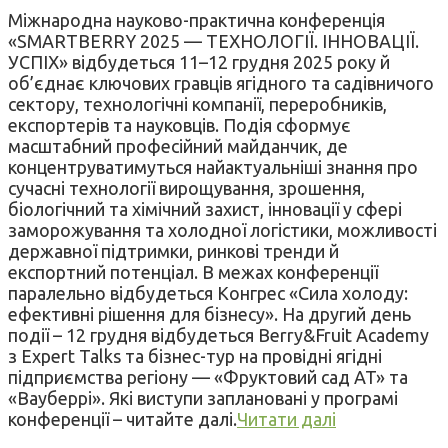
Міжнародна науково-практична конференція
«SMARTBERRY 2025 — ТЕХНОЛОГІЇ. ІННОВАЦІЇ.
УСПІХ» відбудеться 11–12 грудня 2025 року й
об’єднає ключових гравців ягідного та садівничого
сектору, технологічні компанії, переробників,
експортерів та науковців. Подія сформує
масштабний професійний майданчик, де
концентруватимуться найактуальніші знання про
сучасні технології вирощування, зрошення,
біологічний та хімічний захист, інновації у сфері
заморожування та холодної логістики, можливості
державної підтримки, ринкові тренди й
експортний потенціал. В межах конференції
паралельно відбудеться Конгрес «Сила холоду:
ефективні рішення для бізнесу». На другий день
події – 12 грудня відбудеться Berry&Fruit Academy
з Expert Talks та бізнес-тур на провідні ягідні
підприємства регіону — «Фруктовий сад AT» та
«Вауберрі». Які виступи заплановані у програмі
конференції – читайте далі.
Читати далі