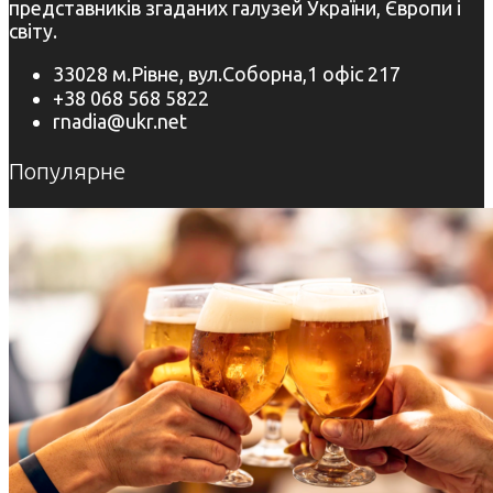
представників згаданих галузей України, Європи і
світу.
33028 м.Рівне, вул.Соборна,1 офіс 217
+38 068 568 5822
rnadia@ukr.net
Популярне