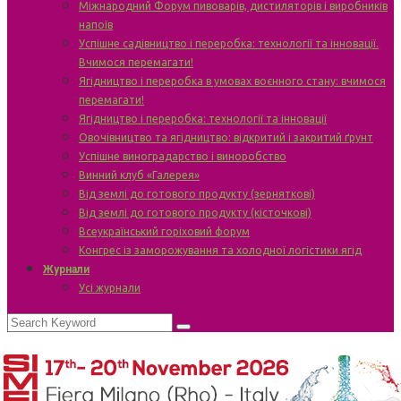
Міжнародний Форум пивоварів, дистиляторів і виробників
напоїв
Успішне садівництво і переробка: технології та інновації.
Вчимося перемагати!
Ягідництво і переробка в умовах воєнного стану: вчимося
перемагати!
Ягідництво і переробка: технології та інновації
Овочівництво та ягідництво: відкритий і закритий ґрунт
Успішне виноградарство і виноробство
Винний клуб «Галерея»
Від землі до готового продукту (зерняткові)
Від землі до готового продукту (кісточкові)
Всеукраїнський горіховий форум
Конгрес із заморожування та холодної логістики ягід
Журнали
Усі журнали