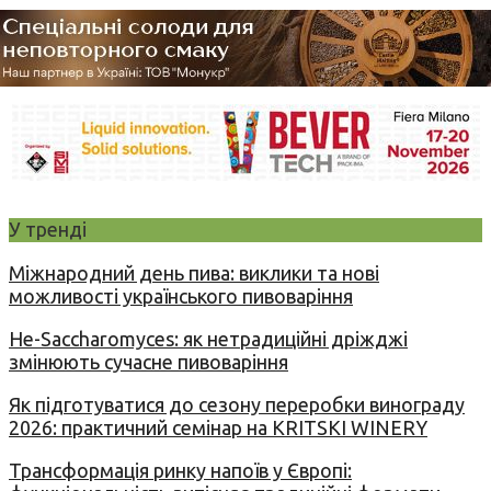
У тренді
Міжнародний день пива: виклики та нові
можливості українського пивоваріння
Не-Saccharomyces: як нетрадиційні дріжджі
змінюють сучасне пивоваріння
Як підготуватися до сезону переробки винограду
2026: практичний семінар на KRITSKI WINERY
Трансформація ринку напоїв у Європі: