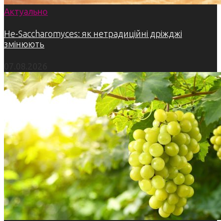
Актуально
Не-Saccharomyces: як нетрадиційні дріжджі
змінюють
07.08.2026