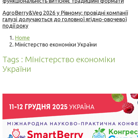
функціональність витісняє традиційні формати
AgroBerry&Veg 2026 у Рівному: провідні компанії
галузі долучаються до головної ягідно-овочевої
події року
Home
Міністерство економіки України
Tags : Міністерство економіки
України