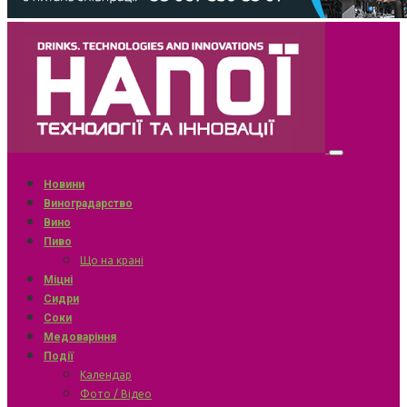
Новини
Виноградарство
Вино
Пиво
Що на крані
Міцні
Сидри
Соки
Медоваріння
Події
Календар
Фото / Відео