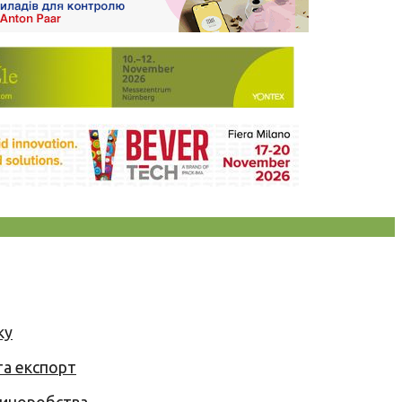
ку
та експорт