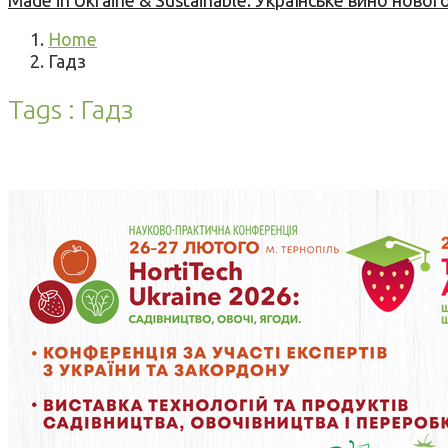
Made in Ukraine & Sustainable: Українське вино но
Home
Гадз
Tags : Гадз