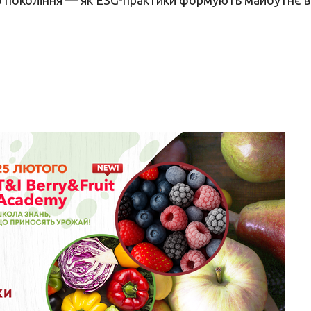
вого покоління — як ESG-практики формують майбутнє