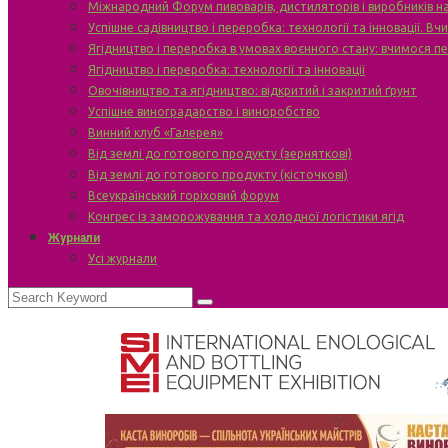
Міжнародний Форум пивоварів, дистиляторів і виробників н
Успішне садівництво і переробка: технології та інновації. В
Ягідництво і переробка в умовах воєнного стану: вчимося п
Ягідництво і переробка: технології та інновації
Овочівництво та ягідництво: відкритий і закритий ґрунт
Успішне виноградарство і виноробство
Винний клуб «Галерея»
Від землі до готового продукту (зерняткові)
Від землі до готового продукту (кісточкові)
Всеукраїнський горіховий форум
Конгрес із заморожування та холодної логістики ягід
Журнали
Усі журнали