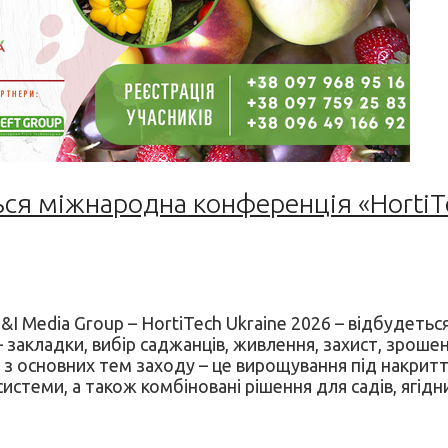
ься міжнародна конференція «HortiTe
I Media Group – HortiTech Ukraine 2026 – відбудеться
 закладки, вибір саджанців, живлення, захист, зрошен
з основних тем заходу – це вирощування під накриттям
стеми, а також комбіновані рішення для садів, ягідни