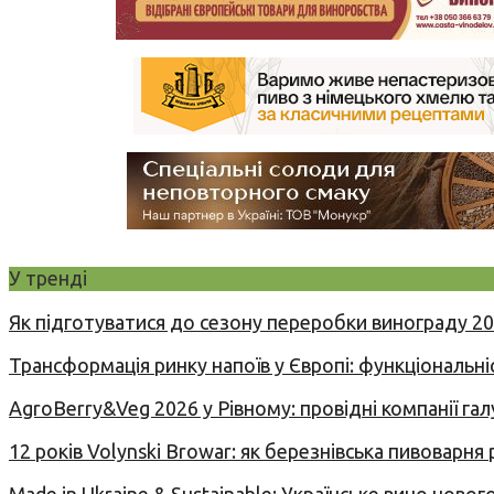
У тренді
Як підготуватися до сезону переробки винограду 2
Трансформація ринку напоїв у Європі: функціональні
AgroBerry&Veg 2026 у Рівному: провідні компанії гал
12 років Volynski Browar: як березнівська пивоварня