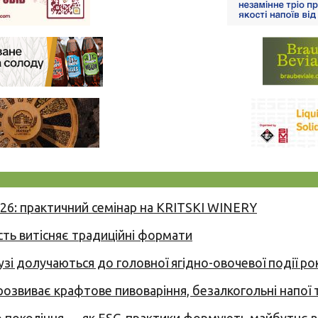
026: практичний семінар на KRITSKI WINERY
сть витісняє традиційні формати
узі долучаються до головної ягідно-овочевої події ро
 розвиває крафтове пивоваріння, безалкогольні напої 