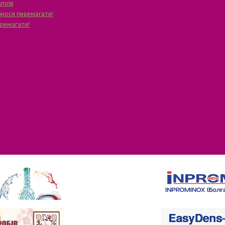
апоїв
чимося перемагати!
еремагати!