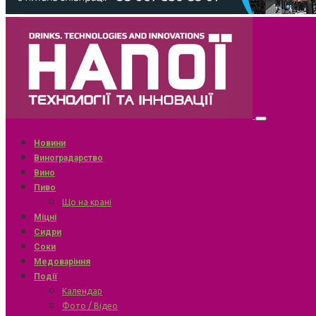
Новини
Виноградарство
Вино
Пиво
Що на крані
Міцні
Сидри
Соки
Медоваріння
Події
Календар
Фото / Відео